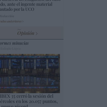
do, ante el ingente material
autado por la UCO
 Redacción
culos anteriores
Opinión
ormes minucias
 Eulogio López
 IBEX 35 cerró la sesión del
ércoles en los 20.057 puntos,
 nuevo récord