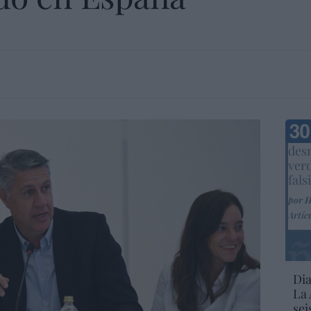
Marc
desm
ver
fals
por 
Artíc
Dia
La 
sei