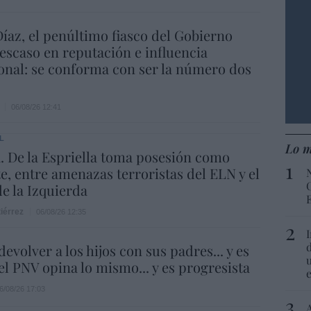
íaz, el penúltimo fiasco del Gobierno
escaso en reputación e influencia
onal: se conforma con ser la número dos
06/08/26 12:41
L
Lo m
 De la Espriella toma posesión como
e, entre amenazas terroristas del ELN y el
de la Izquierda
iérrez
06/08/26 12:35
evolver a los hijos con sus padres... y es
.el PNV opina lo mismo... y es progresista
6/08/26 17:03