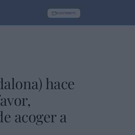
SUSCRÍBETE
dalona) hace
avor,
de acoger a