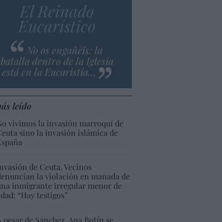
El Reinado
Eucarístico
No os engañéis: la
batalla dentro de la Iglesia
está en la Eucaristía…
ás leído
No vivimos la invasión marroquí de
Ceuta sino la invasión islámica de
España
Invasión de Ceuta. Vecinos
denuncian la violación en manada de
una inmigrante irregular menor de
edad: “Hay testigos”
A pesar de Sánchez, Ana Botín se