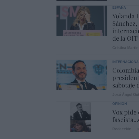
ESPAÑA
Yolanda D
Sánchez, 
internaci
de la OIT
Cristina Martín
INTERNACIONA
Colombia.
president
sabotaje 
José Ángel Gut
OPINIÓN
Vox pide d
fascista..
Redacción
0