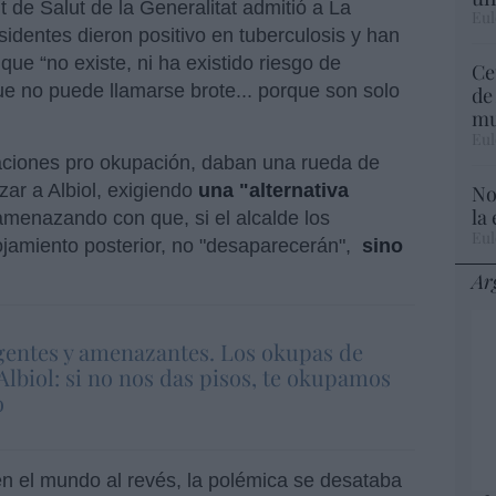
 de Salut de la Generalitat admitió a La
Eul
identes dieron positivo en tuberculosis y han
que “no existe, ni ha existido riesgo de
Ce
e no puede llamarse brote... porque son solo
de
mu
Eul
ciones pro okupación, daban una rueda de
ar a Albiol, exigiendo
una "alternativa
No
la
 amenazando con que, si el alcalde los
Eul
ojamiento posterior, no "desaparecerán",
sino
Ar
gentes y amenazantes. Los okupas de
Albiol: si no nos das pisos, te okupamos
o
n el mundo al revés, la polémica se desataba