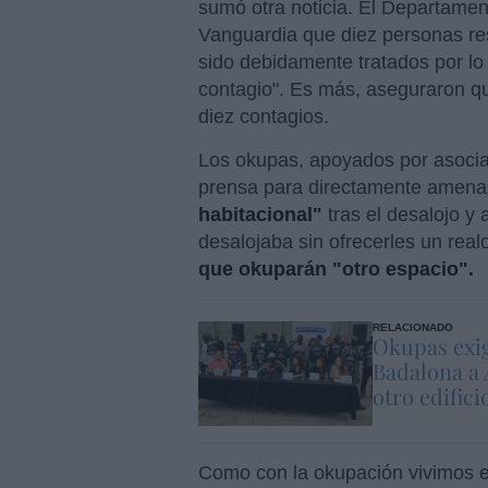
sumó otra noticia. El Departament
Vanguardia que diez personas res
sido debidamente tratados por lo 
contagio". Es más, aseguraron qu
diez contagios.
Los okupas, apoyados por asocia
prensa para directamente amenaz
habitacional"
tras el desalojo y
desalojaba sin ofrecerles un real
que okuparán "otro espacio".
RELACIONADO
Okupas exi
Badalona a 
otro edifici
Como con la okupación vivimos e