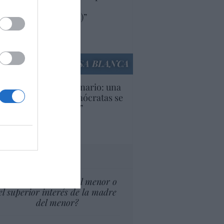
oductos y compañías
ricanas (y europeas)”
Ana Sánchez Arjona
culos anteriores
LA CASA BLANCA
U. Inquietante escenario: una
cera parte de los demócratas se
ine como “socialista”
Ignacio Aguirre
culos anteriores
tas al director
¿El Superior interés el menor o
el superior interés de la madre
del menor?