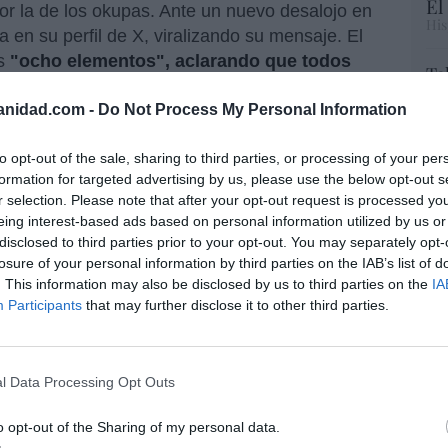
El
por la de los okupas. Ante un nuevo desalojo en
His
ía en su perfil de X, viralizando su mensaje. El
os
"ocho elementos", aclarando que todos
Te
o un llamamiento: "a los políticos de
RT
anidad.com -
Do Not Process My Personal Information
ersonas que defienden que hemos de acoger en
lo
Ce
ra que me den su dirección y acojan. ¿Quién
li
to opt-out of the sale, sharing to third parties, or processing of your per
di
formation for targeted advertising by us, please use the below opt-out s
hu
esta.
r selection. Please note that after your opt-out request is processed y
po
eing interest-based ads based on personal information utilized by us or
His
disclosed to third parties prior to your opt-out. You may separately opt-
 con ocupas que se dedicaban a
losure of your personal information by third parties on the IAB’s list of
. This information may also be disclosed by us to third parties on the
IA
vivencia. Hago un llamamiento a
Cu
Participants
that may further disclose it to other third parties.
tu
das y a todas aquellas personas que
Red
acoger en nuestro país a todo el
su dirección y acojan a estos
l Data Processing Opt Outs
/dYAjfh41FO
“E
— Xavier García Albiol
o opt-out of the Sharing of my personal data.
pon
5