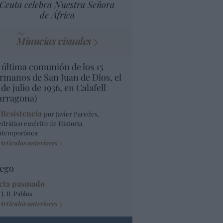
Ceuta celebra Nuestra Señora
de África
Minucias visuales
 última comunión de los 15
rmanos de San Juan de Dios, el
 de julio de 1936, en Calafell
arragona)
 Resistencia
por Javier Paredes,
edrático emérito de Historia
ntemporánea
Artículos anteriores
ego
eta pasmado
 J. R. Pablos
Artículos anteriores