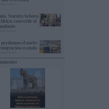
ogio López
uta. Nuestra Señora
 África: convertir al
sulmán
ogio López
 perdamos el norte:
 emigración es mala
ogio López
gumentos