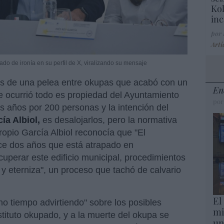
Kol
inc
por
Artí
rado de ironía en su perfil de X, viralizando su mensaje
 de una pelea entre okupas que acabó con un
En
e ocurrió todo es propiedad del Ayuntamiento
por
s años por 200 personas y la intención del
ía Albiol,
es desalojarlos, pero la normativa
propio García Albiol reconocía que "El
e dos años que está atrapado en
cuperar este edificio municipal, procedimientos
a y eterniza", un proceso que tachó de calvario
El
o tiempo advirtiendo" sobre los posibles
mi
stituto okupado, y a la muerte del okupa se
un