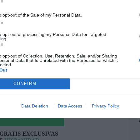
In
pr
ame
o opt-out of the Sale of my Personal Data.
por 
In
Artí
to opt-out of processing my Personal Data for Targeted
resado este artículo?
ing.
In
tro newsletter y recibe cada dia
EEU
o más destacado de Hispanidad
o opt-out of Collection, Use, Retention, Sale, and/or Sharing
ter
ersonal Data that Is Unrelated with the Purposes for which it
lected.
def
Out
por 
Artí
CONFIRM
iones legales
Car
Data Deletion
Data Access
Privacy Policy