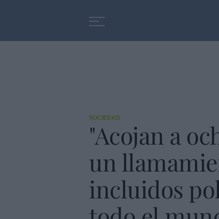
Educación
Entrevistas
SOCIEDAD
"Acojan a oc
un llamamien
incluidos pol
todo el mun