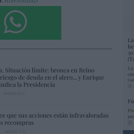
La
he
30
(T
La
a. Situación límite: bronca en Reino
cat
 riesgo de deuda en el alero... y Enrique
Co
indica la Presidencia
06/08/26 16:47
Fu
Po
ee que sus acciones están infravaloradas
por
ás recompras
06/08/26 17:11