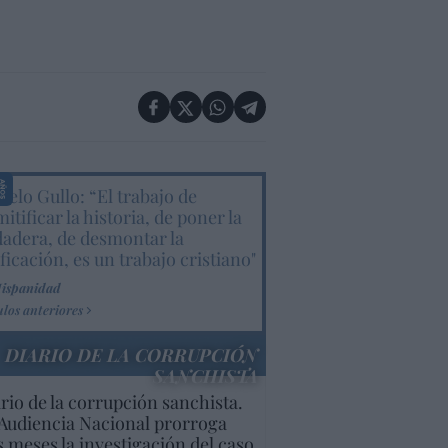
elo Gullo: “El trabajo de
itificar la historia, de poner la
dadera, de desmontar la
ificación, es un trabajo cristiano"
Hispanidad
ulos anteriores
DIARIO DE LA CORRUPCIÓN
SANCHISTA
rio de la corrupción sanchista.
Audiencia Nacional prorroga
s meses la investigación del caso