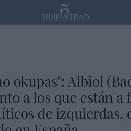
PP
SANTANDER
Religión
ho okupas": Albiol (Ba
to a los que están a f
íticos de izquierdas, 
do en España