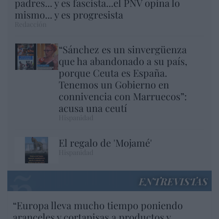
padres... y es fascista...el PNV opina lo
mismo... y es progresista
Redacción
“Sánchez es un sinvergüenza
que ha abandonado a su país,
porque Ceuta es España.
Tenemos un Gobierno en
connivencia con Marruecos”:
acusa una ceutí
Hispanidad
El regalo de 'Mojamé'
Hispanidad
ENTREVISTAS
“Europa lleva mucho tiempo poniendo
aranceles y cortapisas a productos y