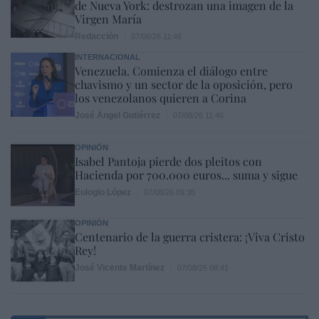
de Nueva York: destrozan una imagen de la
Virgen María
Redacción
07/08/26 11:46
INTERNACIONAL
Venezuela. Comienza el diálogo entre
chavismo y un sector de la oposición, pero
los venezolanos quieren a Corina
José Ángel Gutiérrez
07/08/26 11:46
OPINIÓN
Isabel Pantoja pierde dos pleitos con
Hacienda por 700.000 euros... suma y sigue
Eulogio López
07/08/26 09:35
OPINIÓN
Centenario de la guerra cristera: ¡Viva Cristo
Rey!
José Vicente Martínez
07/08/26 08:41