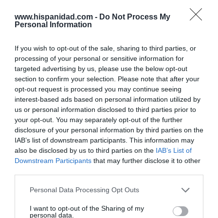
Discurso de Váklav Klaus, nuevo presidente de
www.hispanidad.com -
Do Not Process My
Clintel
Personal Information
If you wish to opt-out of the sale, sharing to third parties, or
processing of your personal or sensitive information for
targeted advertising by us, please use the below opt-out
¿Te ha interesado este artículo?
section to confirm your selection. Please note that after your
opt-out request is processed you may continue seeing
Suscríbete a nuestro newsletter y recibe cada dia
interest-based ads based on personal information utilized by
en tu correo lo más destacado de Hispanidad
us or personal information disclosed to third parties prior to
your opt-out. You may separately opt-out of the further
Tu correo electrónico...
disclosure of your personal information by third parties on the
IAB’s list of downstream participants. This information may
also be disclosed by us to third parties on the
IAB’s List of
Downstream Participants
that may further disclose it to other
third parties.
He leído y acepto las
condiciones legales
Personal Data Processing Opt Outs
I want to opt-out of the Sharing of my
personal data.