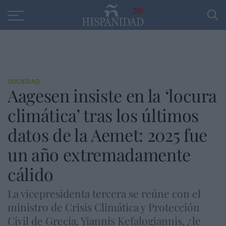
Educación
Entrevistas
PP
SANTANDER
R
30
SOCIEDAD
Aagesen insiste en la ‘locura
climática’ tras los últimos
datos de la Aemet: 2025 fue
un año extremadamente
cálido
La vicepresidenta tercera se reúne con el
ministro de Crisis Climática y Protección
Civil de Grecia, Yiannis Kefalogiannis, ¿le