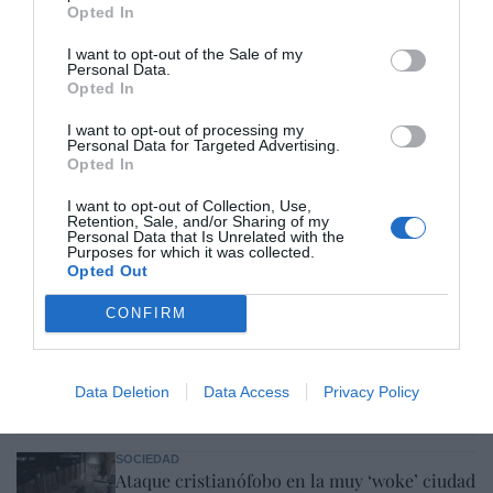
Opted In
I want to opt-out of the Sale of my
Personal Data.
Opted In
I want to opt-out of processing my
Personal Data for Targeted Advertising.
Opted In
I want to opt-out of Collection, Use,
Retention, Sale, and/or Sharing of my
Personal Data that Is Unrelated with the
Purposes for which it was collected.
Opted Out
Hoy destacamos
CONFIRM
ECONOMÍA
BBVA. Torres no se ha atrevido a acabar con
Onur Genç, mientras Rodríguez Soler le
exige que le nombre CEO... y exhibe músculo
Data Deletion
Data Access
Privacy Policy
Eulogio López
07/08/26 07:57
SOCIEDAD
Ataque cristianófobo en la muy ‘woke’ ciudad