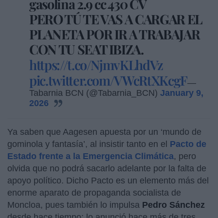
gasolina 2.9 cc 430 CV
PERO TÚ TE VAS A CARGAR EL
PLANETA POR IR A TRABAJAR
CON TU SEAT IBIZA.
https://t.co/NjmvKLhdVz
pic.twitter.com/VWcRtXKcgF
—
Tabarnia BCN (@Tabarnia_BCN)
January 9,
2026
Ya saben que Aagesen apuesta por un ‘mundo de
gominola y fantasía’, al insistir tanto en el
Pacto de
Estado frente a la Emergencia Climática
, pero
olvida que no podrá sacarlo adelante por la falta de
apoyo político. Dicho Pacto es un elemento más del
enorme aparato de propaganda socialista de
Moncloa, pues también lo impulsa
Pedro Sánchez
desde hace tiempo: lo anunció hace más de tres