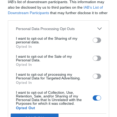
IAB’s list of downstream participants. This information may
also be disclosed by us to third parties on the
IAB’s List of
ECONOMÍA
Downstream Participants
that may further disclose it to other
Indra. Hispasat se hace con un proyecto IRIS-
third parties.
2 de 1.600 millones de euros
Eulogio López
Personal Data Processing Opt Outs
07/08/26 15:07
I want to opt-out of the Sharing of my
ECONOMÍA
personal data.
‘Warner Bros. Discovery’ asume ya 600
Opted In
millones en gastos de su fusión con
Paramount
I want to opt-out of the Sale of my
Personal Data.
Cristina Martín
07/08/26 15:10
Opted In
ECONOMÍA
I want to opt-out of processing my
La ‘low cost’ británica easyJet pasará a manos
Personal Data for Targeted Advertising.
del peor fondo posible: Apollo... pero no
Opted In
podrá hacerse con el control total
I want to opt-out of Collection, Use,
Cristina Martín
07/08/26 14:09
Retention, Sale, and/or Sharing of my
Personal Data that Is Unrelated with the
INTERNACIONAL
Purposes for which it was collected.
Venezuela. Comienza el diálogo entre
Opted Out
chavismo y un sector de la oposición, pero
los venezolanos quieren a Corina