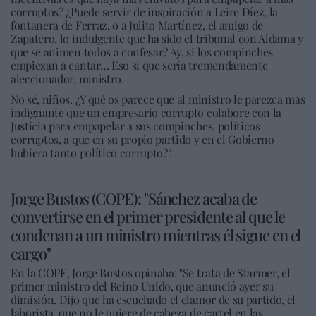
corruptos? ¿Puede servir de inspiración a Leire Díez, la
fontanera de Ferraz, o a Julito Martínez, el amigo de
Zapatero, lo indulgente que ha sido el tribunal con Aldama y
que se animen todos a confesar? Ay, si los compinches
empiezan a cantar… Eso sí que sería tremendamente
aleccionador, ministro.
No sé, niños. ¿Y qué os parece que al ministro le parezca más
indignante que un empresario corrupto colabore con la
Justicia para empapelar a sus compinches, políticos
corruptos, a que en su propio partido y en el Gobierno
hubiera tanto político corrupto?".
Jorge Bustos (COPE): "Sánchez acaba de
convertirse en el primer presidente al que le
condenan a un ministro mientras él sigue en el
cargo"
En la COPE, Jorge Bustos opinaba: "Se trata de Starmer, el
primer ministro del Reino Unido, que anunció ayer su
dimisión. Dijo que ha escuchado el clamor de su partido, el
laborista, que no le quiere de cabeza de cartel en las