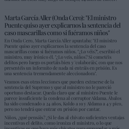
Marta García Aller (Onda Cero): "El ministro
Puente quiso ayer explicarnos la sentencia del
caso mascarillas como si fuéramos niños"
En Onda Cero, Marta García Aller apuntaba: "El ministro
Puente quiso ayer explicarnos la sentencia del caso
mascarillas como si fuéramos niños. "¿Lo véis?", escribió el
ministro, muy irónico él. "¿Lo veis, niños? Si cometéis
delitos pero luego os portáis bien y 'colaboráis', con que nos
presentéis un informito de nada ni entráis en prisión. Es
una sentencia tremendamente aleccionadora".
Veamos esas otras lecciones que pueden extraerse de la
sentencia del Supremo y que al ministro no le pareció
oportuno destacar. Queda claro que al ministro Puente le
parece insuficiente la condena al corruptor Aldama. Ábalos
ha sido condenado a 24 años, Koldo a 19 y Aldama a 4 y pico,
pero no tendrá que entrar en prisión por cantar.
Niños, ¿qué pensáis? ¿Si le das al chivato suficientes ventajas
incentivas el delito, como ironiza el ministro, o lo que
incentivas es que haya más chivatos para empapelar a más