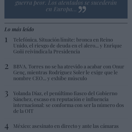
guerra peor. Los atentados se sucederán
en Europa…
Lo más leído
Telefónica. Situación límite: bronca en Reino
Unido, el riesgo de deuda en el alero... y Enrique
Goñi reivindica la Presidencia
BBVA. Torres no se ha atrevido a acabar con Onur
Genç, mientras Rodríguez Soler le exige que le
nombre CEO... y exhibe músculo
Yolanda Díaz, el penúltimo fiasco del Gobierno
Sánchez, escaso en reputación e influencia
internacional: se conforma con ser la número dos
de la OIT
México: asesinato en directo y ante las cámaras