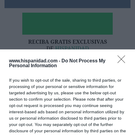
www.hispanidad.com -
Do Not Process My
Personal Information
If you wish to opt-out of the sale, sharing to third parties, or
processing of your personal or sensitive information for
targeted advertising by us, please use the below opt-out
section to confirm your selection. Please note that after your
Hoy destacamos
opt-out request is processed you may continue seeing
ECONOMÍA
interest-based ads based on personal information utilized by
El divorcio imposible de los Entrecanales:
us or personal information disclosed to third parties prior to
deuda al alza, cotización a la baja y
your opt-out. You may separately opt-out of the further
reputación en entredicho
disclosure of your personal information by third parties on the
Cristina Martín
07/08/26 15:51