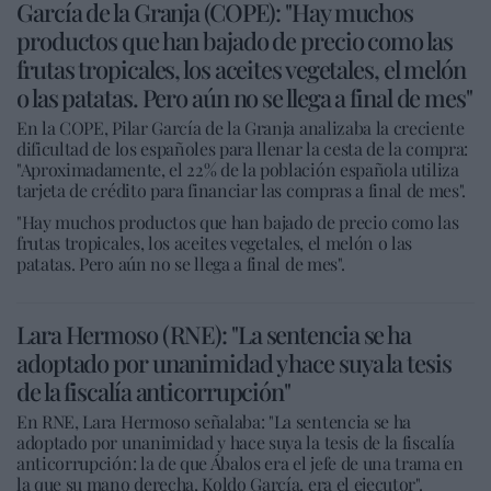
García de la Granja (COPE): "Hay muchos
productos que han bajado de precio como las
frutas tropicales, los aceites vegetales, el melón
o las patatas. Pero aún no se llega a final de mes"
En la COPE, Pilar García de la Granja analizaba la creciente
dificultad de los españoles para llenar la cesta de la compra:
"Aproximadamente, el 22% de la población española utiliza
tarjeta de crédito para financiar las compras a final de mes".
"Hay muchos productos que han bajado de precio como las
frutas tropicales, los aceites vegetales, el melón o las
patatas. Pero aún no se llega a final de mes".
Lara Hermoso (RNE): "La sentencia se ha
adoptado por unanimidad y hace suya la tesis
de la fiscalía anticorrupción"
En RNE, Lara Hermoso señalaba: "La sentencia se ha
adoptado por unanimidad y hace suya la tesis de la fiscalía
anticorrupción: la de que Ábalos era el jefe de una trama en
la que su mano derecha, Koldo García, era el ejecutor".