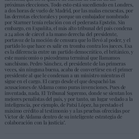
próximas elecciones. Todo esto está sucediendo en Londres,
a dos horas de vuelo de Madrid, por las malas encuestas, por
las derrotas electorales y porque un embajador nombrado
por Starmer tenía relación con el pederasta Epstein. Sin
embargo, en Españita, el más alto tribunal del país condena
a 24 años de cárcel a la mano derecha del presidente,
portavoz de la moción de censura que lo llevó al poder, y el
partido lo que hace es salir en tromba contra los jueces. Esa
es la diferencia entre un partido democrático, el británico, y
este manicomio o psicodrama terminal que llamamos
sanchismo. Pedro Sánchez, el presidente de las primeras
veces, sin ninguna buena, acaba de convertirse en el primer
presidente al que le condenan a un ministro mientras él
sigue en el cargo. El cargo desde el que despachó las
acusaciones de Aldama como puras invenciones. Pues de
inventada, nada. El Tribunal Supremo, donde se sientan los
mejores penalistas del país, y por tanto, un lugar vedado a la
inteligencia, por ejemplo, de Patxi López, ha prestado el
máximo crédito al testimonio y a las pruebas ofrecidas por
Víctor de Aldama dentro de su inteligente estrategia de
colaboración con la justicia".