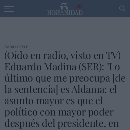
Educación
Entrevistas
PP
SANTANDER
R
30
RADIO Y TELE
(Oído en radio, visto en TV)
Eduardo Madina (SER): "Lo
último que me preocupa [de
la sentencia] es Aldama; el
asunto mayor es que el
político con mayor poder
después del presidente, en