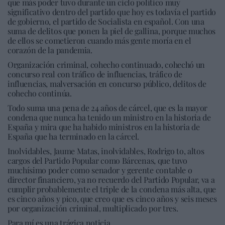
que más poder tuvo durante un ciclo político muy
significativo dentro del partido que hoy es todavía el partido
de gobierno, el partido de Socialista en español. Con una
suma de delitos que ponen la piel de gallina, porque muchos
de ellos se cometieron cuando más gente moría en el
corazón de la pandemia.
Organización criminal, cohecho continuado, cohechó un
concurso real con tráfico de influencias, tráfico de
influencias, malversación en concurso público, delitos de
cohecho continúa.
Todo suma una pena de 24 años de cárcel, que es la mayor
condena que nunca ha tenido un ministro en la historia de
España y mira que ha habido ministros en la historia de
España que ha terminado en la cárcel.
Inolvidables, Jaume Matas, inolvidables, Rodrigo to, altos
cargos del Partido Popular como Bárcenas, que tuvo
muchísimo poder como senador y gerente contable o
director financiero, ya no recuerdo del Partido Popular, va a
cumplir probablemente el triple de la condena más alta, que
es cinco años y pico, que creo que es cinco años y seis meses
por organización criminal, multiplicado por tres.
Para mí es una trágica noticia.