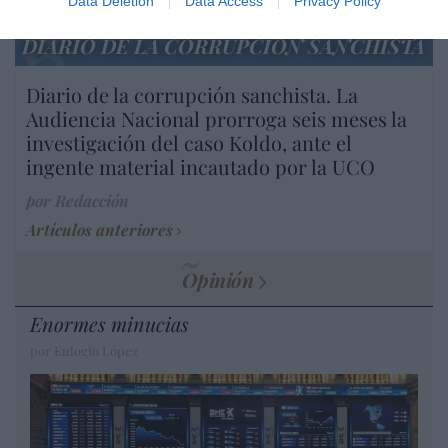
Data Deletion
Data Access
Privacy Policy
DIARIO DE LA CORRUPCIÓN SANCHISTA
Diario de la corrupción sanchista. La
Audiencia Nacional prorroga seis meses la
investigación del caso Koldo, ante el
ingente material incautado por la UCO
por Redacción
Artículos anteriores
Opinión
Enormes minucias
por Eulogio López