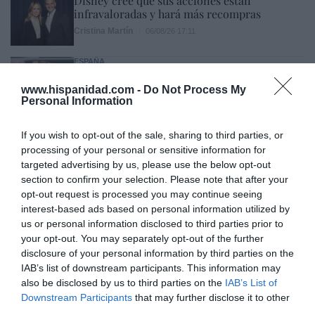
Disney cree que sus acciones están
infravaloradas y hará más recompras
Cristina Martín
06/08/26 17:11
ESPAÑA
Yolanda Díaz, el penúltimo fiasco del
Gobierno Sánchez, escaso en reputación e
www.hispanidad.com -
Do Not Process My
influencia internacional: se conforma con
Personal Information
ser la número dos de la OIT
Cristina Martín
06/08/26 12:41
If you wish to opt-out of the sale, sharing to third parties, or
processing of your personal or sensitive information for
targeted advertising by us, please use the below opt-out
INTERNACIONAL
Colombia. De la Espriella toma posesión
section to confirm your selection. Please note that after your
como presidente, entre amenazas terroristas
opt-out request is processed you may continue seeing
del ELN y el sabotaje de la Izquierda
interest-based ads based on personal information utilized by
José Ángel Gutiérrez
06/08/26 12:35
us or personal information disclosed to third parties prior to
your opt-out. You may separately opt-out of the further
OPINIÓN
disclosure of your personal information by third parties on the
Vox pide devolver a los hijos con sus padres...
y es fascista...el PNV opina lo mismo... y es
IAB’s list of downstream participants. This information may
progresista
also be disclosed by us to third parties on the
IAB’s List of
Downstream Participants
that may further disclose it to other
Redacción
06/08/26 17:03
third parties.