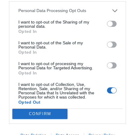
ECONOMÍA
Personal Data Processing Opt Outs
Siemens baja en bolsa, pese a que vuelve a
elevar previsiones, tras un trimestre récord
I want to opt-out of the Sharing of my
personal data.
Cristina Martín
06/08/26 15:12
Opted In
OPINIÓN
I want to opt-out of the Sale of my
“Sánchez es un sinvergüenza que ha
Personal Data.
abandonado a su país, porque Ceuta es
Opted In
España. Tenemos un Gobierno en
connivencia con Marruecos”: acusa una ceutí
I want to opt-out of processing my
Personal Data for Targeted Advertising.
Hispanidad
06/08/26 11:30
Opted In
I want to opt-out of Collection, Use,
Retention, Sale, and/or Sharing of my
Marcelo Gullo: “El trabajo de desmitificar la
Personal Data that Is Unrelated with the
Purposes for which it was collected.
historia, de poner la verdadera, de
Opted Out
desmontar la falsificación, es un trabajo
cristiano"
CONFIRM
por Hispanidad
Artículos anteriores