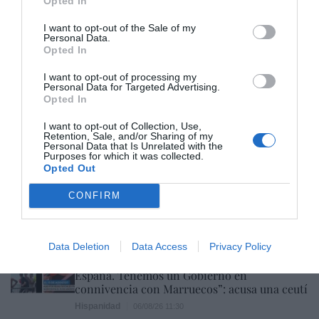
Opted In
Colombia. De la Espriella toma posesión
como presidente, entre amenazas terroristas
I want to opt-out of the Sale of my
del ELN y el sabotaje de la Izquierda
Personal Data.
José Ángel Gutiérrez
06/08/26 12:35
Opted In
OPINIÓN
I want to opt-out of processing my
Vox pide devolver a los hijos con sus padres...
Personal Data for Targeted Advertising.
y es fascista...el PNV opina lo mismo... y es
Opted In
progresista
I want to opt-out of Collection, Use,
Redacción
06/08/26 17:03
Retention, Sale, and/or Sharing of my
Personal Data that Is Unrelated with the
Purposes for which it was collected.
ECONOMÍA
Opted Out
Siemens baja en bolsa, pese a que vuelve a
elevar previsiones, tras un trimestre récord
CONFIRM
Cristina Martín
06/08/26 15:12
OPINIÓN
Data Deletion
“Sánchez es un sinvergüenza que ha
Data Access
Privacy Policy
abandonado a su país, porque Ceuta es
España. Tenemos un Gobierno en
connivencia con Marruecos”: acusa una ceutí
Hispanidad
06/08/26 11:30