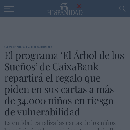
Educación
Entrevistas
PP
SANTANDER
R
30
CONTENIDO PATROCINADO
El programa ‘El Árbol de los
Sueños’ de CaixaBank
repartirá el regalo que
piden en sus cartas a más
de 34.000 niños en riesgo
de vulnerabilidad
La entidad canaliza las cartas de los niños