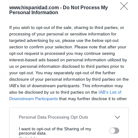
www.hispanidad.com -
Do Not Process My
Hoy destacamos
Personal Information
ECONOMÍA
Telefónica. Situación límite: bronca en Reino
If you wish to opt-out of the sale, sharing to third parties, or
Unido, el riesgo de deuda en el alero... y
Enrique Goñi reivindica la Presidencia
processing of your personal or sensitive information for
targeted advertising by us, please use the below opt-out
Eulogio López
06/08/26 16:47
section to confirm your selection. Please note that after your
opt-out request is processed you may continue seeing
ECONOMÍA
interest-based ads based on personal information utilized by
Disney cree que sus acciones están
us or personal information disclosed to third parties prior to
infravaloradas y hará más recompras
your opt-out. You may separately opt-out of the further
Cristina Martín
06/08/26 17:11
disclosure of your personal information by third parties on the
IAB’s list of downstream participants. This information may
ESPAÑA
also be disclosed by us to third parties on the
IAB’s List of
Yolanda Díaz, el penúltimo fiasco del
Downstream Participants
that may further disclose it to other
Gobierno Sánchez, escaso en reputación e
third parties.
influencia internacional: se conforma con
ser la número dos de la OIT
Personal Data Processing Opt Outs
Cristina Martín
06/08/26 12:41
I want to opt-out of the Sharing of my
personal data.
INTERNACIONAL