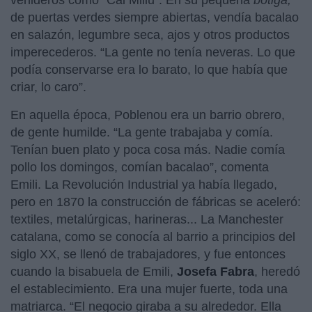
venideros como “Cal Miliu”. En su pequeña
botiga,
de puertas verdes siempre abiertas, vendía bacalao
en salazón, legumbre seca, ajos y otros productos
imperecederos. “La gente no tenía neveras. Lo que
podía conservarse era lo barato, lo que había que
criar, lo caro”.
En aquella época, Poblenou era un barrio obrero,
de gente humilde. “La gente trabajaba y comía.
Tenían buen plato y poca cosa más. Nadie comía
pollo los domingos, comían bacalao”, comenta
Emili. La Revolución Industrial ya había llegado,
pero en 1870 la construcción de fábricas se aceleró:
textiles, metalúrgicas, harineras... La Manchester
catalana, como se conocía al barrio a principios del
siglo XX, se llenó de trabajadores, y fue entonces
cuando la bisabuela de Emili,
Josefa Fabra
, heredó
el establecimiento. Era una mujer fuerte, toda una
matriarca. “El negocio giraba a su alrededor. Ella