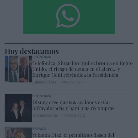
Hoy destacamos
ECONOMÍA
Telefónica. Situación límite: bronca en Reino
Unido, el riesgo de deuda en el alero... y
Enrique Goñi reivindica la Presidencia
Eulogio López
06/08/26 16:47
ECONOMÍA
Disney cree que sus acciones están
infravaloradas y hará más recompras
Cristina Martín
06/08/26 17:11
ESPAÑA
Yolanda Díaz, el penúltimo fiasco del