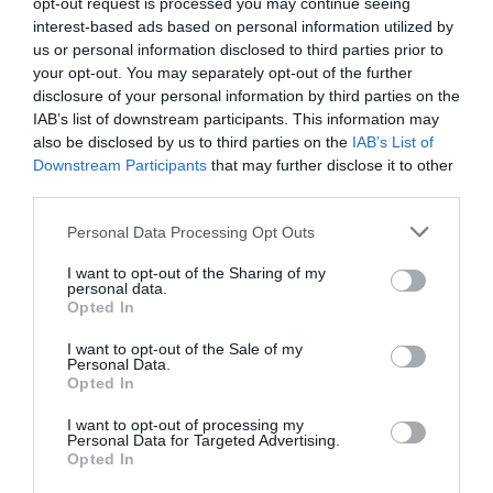
opt-out request is processed you may continue seeing
género a un precio correcto. Eso es lo que nos
interest-based ads based on personal information utilized by
han inculcado, hacer las cosas bien
”.
us or personal information disclosed to third parties prior to
your opt-out. You may separately opt-out of the further
La tatarabuela de Miliu
disclosure of your personal information by third parties on the
estaría orgullosa. A lo
IAB’s list of downstream participants. This information may
largo de las décadas han
also be disclosed by us to third parties on the
IAB’s List of
Downstream Participants
that may further disclose it to other
vivido muchos cambios.
third parties.
La industrialización, la
incorporación de las mujeres al trabajo, la aparición
Personal Data Processing Opt Outs
de las grandes superficies, la llegada de las
I want to opt-out of the Sharing of my
grandes cadenas de alimentación a los mercados. Y
personal data.
ellos han crecido, se han transformado y también
Opted In
han sabido renunciar a líneas de negocio cuando la
I want to opt-out of the Sale of my
ocasión lo requería. Decrecer para conservar su
Personal Data.
Opted In
esencia. “Cuando hemos necesitado ayuda del
banco, la hemos tenido”, comenta.
Contar con
I want to opt-out of processing my
Personal Data for Targeted Advertising.
Banco Sabadell
, el partner de las pymes, les ha
Opted In
aportado tranquilidad y protección ante las