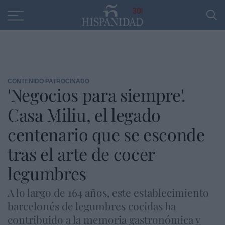
Educación
Entrevistas
PP
SANTANDER
R
30
CONTENIDO PATROCINADO
'Negocios para siempre'.
Casa Miliu, el legado
centenario que se esconde
tras el arte de cocer
legumbres
A lo largo de 164 años, este establecimiento
barcelonés de legumbres cocidas ha
contribuido a la memoria gastronómica y