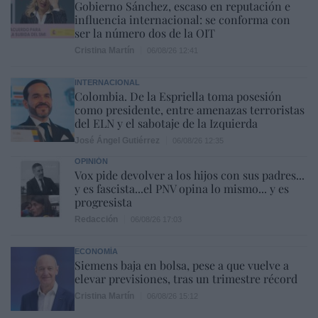
Gobierno Sánchez, escaso en reputación e
influencia internacional: se conforma con
ser la número dos de la OIT
Cristina Martín
06/08/26 12:41
INTERNACIONAL
Colombia. De la Espriella toma posesión
como presidente, entre amenazas terroristas
del ELN y el sabotaje de la Izquierda
José Ángel Gutiérrez
06/08/26 12:35
OPINIÓN
Vox pide devolver a los hijos con sus padres...
y es fascista...el PNV opina lo mismo... y es
progresista
Redacción
06/08/26 17:03
ECONOMÍA
Siemens baja en bolsa, pese a que vuelve a
elevar previsiones, tras un trimestre récord
Cristina Martín
06/08/26 15:12