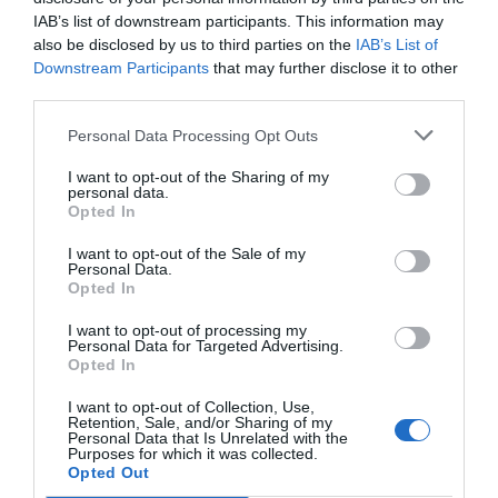
por fin, la compra de Webster Bank
IAB’s list of downstream participants. This information may
also be disclosed by us to third parties on the
IAB’s List of
Eulogio López
05/08/26 15:58
Downstream Participants
that may further disclose it to other
third parties.
ECONOMÍA
SpaceX dispara ingresos y reduce pérdidas,
pero constata que fue sobreponderada
Personal Data Processing Opt Outs
cuando salió a bolsa: cae un 29% desde el
debut
I want to opt-out of the Sharing of my
personal data.
Cristina Martín
05/08/26 17:27
Opted In
ECONOMÍA
I want to opt-out of the Sale of my
El renting crece a mayor ritmo que las
Personal Data.
matriculaciones en España y ya representa el
Opted In
23% del total de automóviles
I want to opt-out of processing my
Cristina Martín
05/08/26 17:31
Personal Data for Targeted Advertising.
Opted In
ECONOMÍA
Los precios de la vivienda suben un 15,5% en
I want to opt-out of Collection, Use,
julio y ya superan a los de la burbuja
Retention, Sale, and/or Sharing of my
Personal Data that Is Unrelated with the
inmobiliaria
Purposes for which it was collected.
Rocío Orizaola
Opted Out
05/08/26 12:30