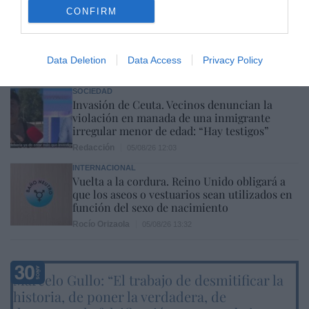
ECONOMÍA
CONFIRM
Toyota eleva previsiones y recomprará
acciones por 5.400 millones, tras elevar
ingresos y beneficio
Data Deletion
Data Access
Privacy Policy
Cristina Martín
05/08/26 16:00
SOCIEDAD
Invasión de Ceuta. Vecinos denuncian la
violación en manada de una inmigrante
irregular menor de edad: “Hay testigos”
Redacción
05/08/26 12:03
INTERNACIONAL
Vuelta a la cordura. Reino Unido obligará a
que los aseos o vestuarios sean utilizados en
función del sexo de nacimiento
Rocío Orizaola
05/08/26 13:32
Marcelo Gullo: “El trabajo de desmitificar la
historia, de poner la verdadera, de