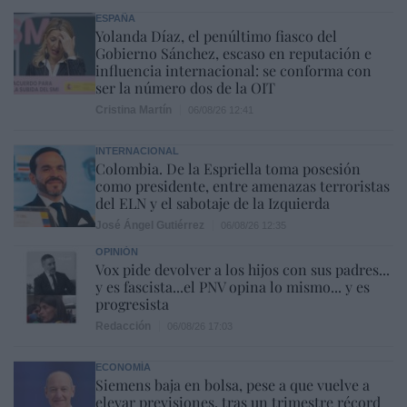
ESPAÑA
Yolanda Díaz, el penúltimo fiasco del
Gobierno Sánchez, escaso en reputación e
influencia internacional: se conforma con
ser la número dos de la OIT
Cristina Martín
06/08/26 12:41
INTERNACIONAL
Colombia. De la Espriella toma posesión
como presidente, entre amenazas terroristas
del ELN y el sabotaje de la Izquierda
José Ángel Gutiérrez
06/08/26 12:35
OPINIÓN
Vox pide devolver a los hijos con sus padres...
y es fascista...el PNV opina lo mismo... y es
progresista
Redacción
06/08/26 17:03
ECONOMÍA
Siemens baja en bolsa, pese a que vuelve a
elevar previsiones, tras un trimestre récord