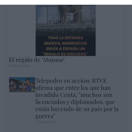
El regalo de 'Mojamé'
Hispanidad
Telepedro en acción: RTVE
afirma que entre los que han
invadido Ceuta, "muchos son
licenciados y diplomados, que
están huyendo de su país por la
guerra"
Hispanidad