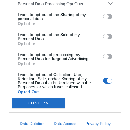
Personal Data Processing Opt Outs
I want to opt-out of the Sharing of my
personal data.
Opted In
El IBEX 35 cerró la sesión del miércoles en
I want to opt-out of the Sale of my
los 20.057 puntos, un nuevo récord
Personal Data.
Eulogio López
Opted In
I want to opt-out of processing my
Ceuta. Nuestra Señora de África:
Personal Data for Targeted Advertising.
convertir al musulmán
Opted In
Eulogio López
I want to opt-out of Collection, Use,
Retention, Sale, and/or Sharing of my
Personal Data that Is Unrelated with the
No perdamos el norte: la
Purposes for which it was collected.
emigración es mala
Opted Out
Eulogio López
CONFIRM
Argumentos
Data Deletion
Data Access
Privacy Policy