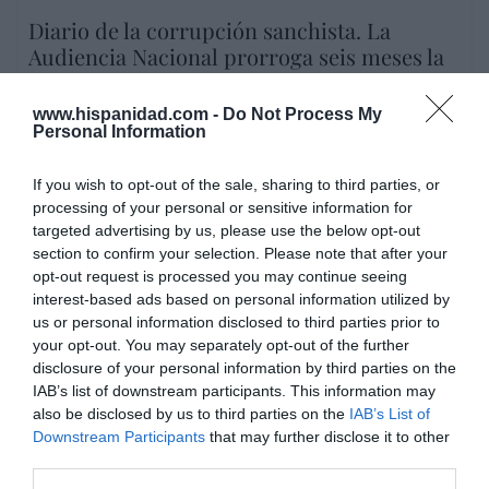
Diario de la corrupción sanchista. La
Audiencia Nacional prorroga seis meses la
investigación del caso Koldo, ante el
ingente material incautado por la UCO
www.hispanidad.com -
Do Not Process My
Personal Information
por Redacción
Artículos anteriores
If you wish to opt-out of the sale, sharing to third parties, or
processing of your personal or sensitive information for
Opinión
targeted advertising by us, please use the below opt-out
section to confirm your selection. Please note that after your
Enormes minucias
opt-out request is processed you may continue seeing
interest-based ads based on personal information utilized by
por Eulogio López
us or personal information disclosed to third parties prior to
your opt-out. You may separately opt-out of the further
disclosure of your personal information by third parties on the
IAB’s list of downstream participants. This information may
also be disclosed by us to third parties on the
IAB’s List of
Downstream Participants
that may further disclose it to other
third parties.