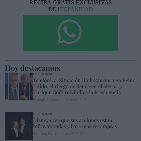
Hoy destacamos
ECONOMÍA
Telefónica. Situación límite: bronca en Reino
Unido, el riesgo de deuda en el alero... y
Enrique Goñi reivindica la Presidencia
Eulogio López
06/08/26 16:47
ECONOMÍA
Disney cree que sus acciones están
infravaloradas y hará más recompras
Cristina Martín
06/08/26 17:11