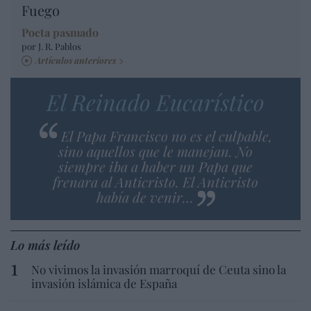
Fuego
Poeta pasmado
por J. R. Pablos
Artículos anteriores
El Reinado Eucarístico
El Papa Francisco no es el culpable,
sino aquellos que le manejan. No
siempre iba a haber un Papa que
frenara al Anticristo. El Anticristo
había de venir…
Lo más leído
No vivimos la invasión marroquí de Ceuta sino la
invasión islámica de España