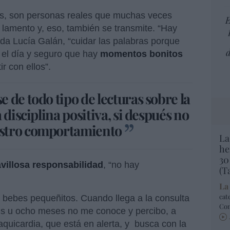
tos, son personas reales que muchas veces
E
l lamento y, eso, también se transmite. “Hay
da Lucía Galán, “cuidar las palabras porque
d
 el día y seguro que hay
momentos bonitos
r con ellos”.
 de todo tipo de lecturas sobre la
 disciplina positiva, si después no
stro comportamiento
La
he
30
villosa responsabilidad
, “no hay
(T
La
cat
s bebes pequeñitos. Cuando llega a la consulta
Co
eis u ocho meses no me conoce y percibo, a
aquicardia, que está en alerta, y busca con la