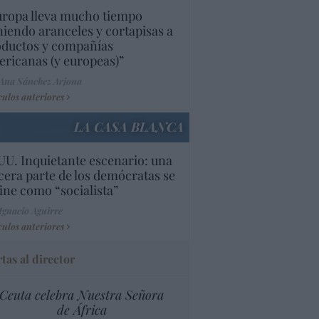
uropa lleva mucho tiempo
iendo aranceles y cortapisas a
oductos y compañías
ricanas (y europeas)”
Ana Sánchez Arjona
culos anteriores
LA CASA BLANCA
U. Inquietante escenario: una
cera parte de los demócratas se
ine como “socialista”
Ignacio Aguirre
culos anteriores
tas al director
Ceuta celebra Nuestra Señora
de África