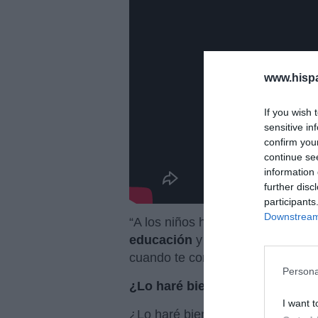
www.hisp
If you wish 
sensitive in
confirm you
continue se
information 
further disc
participants
Downstream 
“A los niños hay que explicarles 
educación
y es precisamente la
cuando te conviertes en padre, 
Persona
¿Lo haré bien?
I want t
¿Lo haré bien?, nos preguntamo