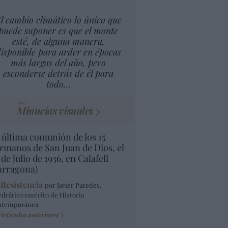
l cambio climático lo único que
puede suponer es que el monte
esté, de alguna manera,
isponible para arder en épocas
más largas del año, pero
esconderse detrás de él para
todo…
Minucias visuales
 última comunión de los 15
rmanos de San Juan de Dios, el
 de julio de 1936, en Calafell
arragona)
 Resistencia
por Javier Paredes,
edrático emérito de Historia
ntemporánea
Artículos anteriores