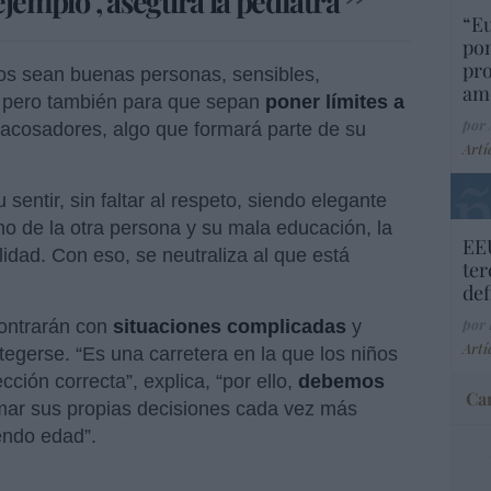
ejemplo”, asegura la pediatra
“E
pon
pr
ños sean buenas personas, sensibles,
ame
, pero también para que sepan
poner límites a
por 
os acosadores, algo que formará parte de su
Artí
u sentir, sin faltar al respeto, siendo elegante
no de la otra persona y su mala educación, la
EEU
idad. Con eso, se neutraliza al que está
ter
def
por 
contrarán con
situaciones complicadas
y
Artí
egerse. “Es una carretera en la que los niños
ección correcta”, explica, “por ello,
debemos
Car
omar sus propias decisiones cada vez más
endo edad”.