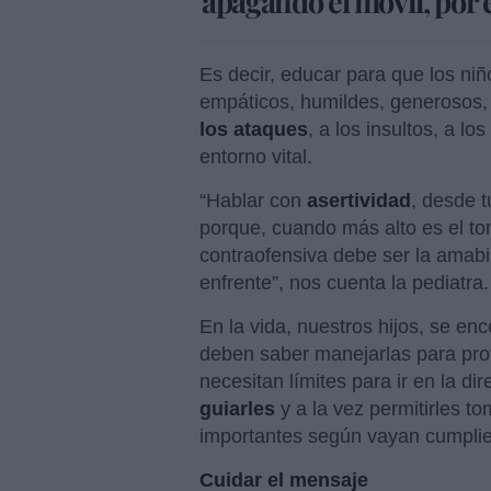
apagando el móvil, por 
Es decir, educar para que los ni
empáticos, humildes, generosos
los ataques
, a los insultos, a l
entorno vital.
“Hablar con
asertividad
, desde t
porque, cuando más alto es el to
contraofensiva debe ser la amabil
enfrente”, nos cuenta la pediatra.
En la vida, nuestros hijos, se en
deben saber manejarlas para prot
necesitan límites para ir en la dir
guiarles
y a la vez permitirles t
importantes según vayan cumpli
Cuidar el mensaje