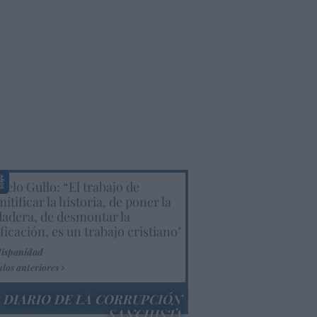
elo Gullo: “El trabajo de
itificar la historia, de poner la
dadera, de desmontar la
ificación, es un trabajo cristiano"
Hispanidad
ulos anteriores
DIARIO DE LA CORRUPCIÓN
SANCHISTA