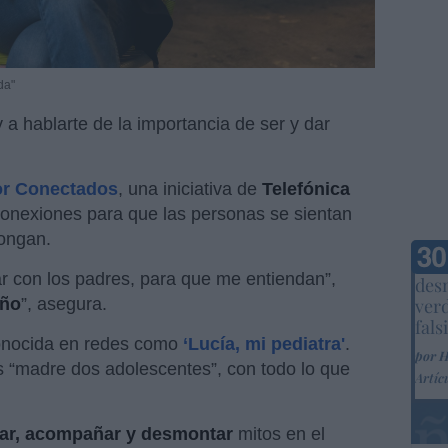
da"
 a hablarte de la importancia de ser y dar
or Conectados
, una iniciativa de
Telefónica
r conexiones para que las personas se sientan
pongan.
Marc
ar con los padres, para que me entiendan”,
desm
iño
”, asegura.
ver
fals
nocida en redes como
‘Lucía, mi pediatra'
.
por 
 “madre dos adolescentes”, con todo lo que
Artíc
gar, acompañar y desmontar
mitos en el