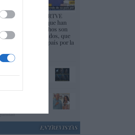
lepedro en acción: RTVE
irma que entre los que han
vadido Ceuta, "muchos son
cenciados y diplomados, que
tán huyendo de su país por la
erra"
panidad
ando el orco llame a
 puerta, ábresela
acción
e una invasión y no
nían a trabajar,
nían a provocar
panidad
ENTREVISTAS