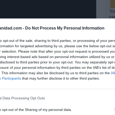
No
em
Eul
anidad.com -
Do Not Process My Personal Information
Mi
ti
to opt-out of the sale, sharing to third parties, or processing of your per
Eul
formation for targeted advertising by us, please use the below opt-out s
r selection. Please note that after your opt-out request is processed y
Co
eing interest-based ads based on personal information utilized by us or
al
disclosed to third parties prior to your opt-out. You may separately opt-
Eul
losure of your personal information by third parties on the IAB’s list of
. This information may also be disclosed by us to third parties on the
IA
Ar
Participants
that may further disclose it to other third parties.
las cosas”, dice porque
forma parte de la
 educación una de las mayores preocupaciones
en madre.
l Data Processing Opt Outs
o opt-out of the Sharing of my personal data.
s y nos
surgen dudas
constantemente porque