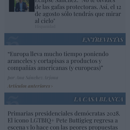
de las gafas protectoras. Así, el 12
de agosto sólo tendrás que mirar
al cielo"
Hispanidad
ENTREVISTAS
“Europa lleva mucho tiempo poniendo
aranceles y cortapisas a productos y
compañías americanas (y europeas)”
por Ana Sánchez Arjona
Artículos anteriores
LA CASA BLANCA
Primarias presidenciales demócratas 2028.
El icono LGTBIQ+ Pete Buttigieg regresa a
escena y lo hace con las peores propuestas