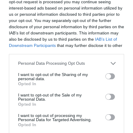
Hoy destacamos
opt-out request is processed you may continue seeing
interest-based ads based on personal information utilized by
OPINIÓN
Al final, la culpa de la invasión de Ceuta va a
us or personal information disclosed to third parties prior to
ser de Meloni
your opt-out. You may separately opt-out of the further
disclosure of your personal information by third parties on the
Pablo Ferrer
10/08/26 12:35
IAB’s list of downstream participants. This information may
also be disclosed by us to third parties on the
IAB’s List of
OPINIÓN
Downstream Participants
that may further disclose it to other
Pedro ya no cuida los detalles
third parties.
Hispanidad
10/08/26 13:02
Personal Data Processing Opt Outs
I want to opt-out of the Sharing of my
INTERNACIONAL
personal data.
Colombia. De la Espriella da un ultimátum a
Opted In
los grupos terroristas: "Tienen dos caminos:
someterse al imperio de la ley o enfrentar la
I want to opt-out of the Sale of my
fuerza decidida del Estado"
Personal Data.
Opted In
Redacción
10/08/26 12:00
I want to opt-out of processing my
Personal Data for Targeted Advertising.
ESPAÑA
Encuestas. El PSOE aguanta por encima de
Opted In
los 100 escaños a pesar de la invasión de