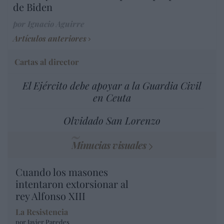
de Biden
por Ignacio Aguirre
Artículos anteriores
Cartas al director
El Ejército debe apoyar a la Guardia Civil
en Ceuta
Olvidado San Lorenzo
Minucias visuales
Cuando los masones
intentaron extorsionar al
rey Alfonso XIII
La Resistencia
por Javier Paredes