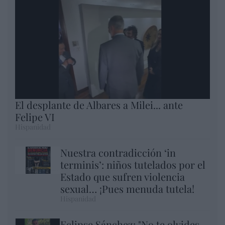
El desplante de Albares a Milei... ante
Felipe VI
Hispanidad
Nuestra contradicción ‘in
terminis’: niños tutelados por el
Estado que sufren violencia
sexual… ¡Pues menuda tutela!
Hispanidad
Eclipse Sánchez: "No te olvides