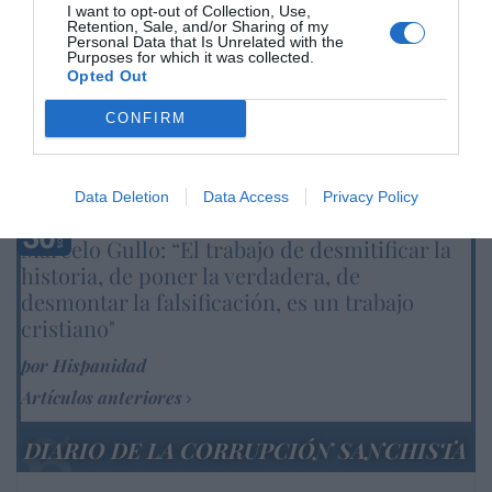
Ceuta
I want to opt-out of Collection, Use,
Retention, Sale, and/or Sharing of my
José Ángel Gutiérrez
10/08/26 11:02
Personal Data that Is Unrelated with the
Purposes for which it was collected.
ESPAÑA
Opted Out
Los ceutíes piden a los españoles que les
ayudemos, mientras el presidente del
CONFIRM
Gobierno tuitea desde La Mareta
Eulogio López
10/08/26 08:35
Data Deletion
Data Access
Privacy Policy
Marcelo Gullo: “El trabajo de desmitificar la
historia, de poner la verdadera, de
desmontar la falsificación, es un trabajo
cristiano"
por Hispanidad
Artículos anteriores
DIARIO DE LA CORRUPCIÓN SANCHISTA