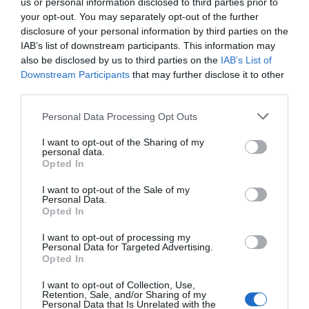
us or personal information disclosed to third parties prior to
reforma para incluir que el derecho a la vida
your opt-out. You may separately opt-out of the further
es inviolable “desde la fecundación”
disclosure of your personal information by third parties on the
José Ángel Gutiérrez
08/08/26 06:00
IAB’s list of downstream participants. This information may
INTERNACIONAL
also be disclosed by us to third parties on the
IAB’s List of
La bomba de Hiroshima no perseguía a
Downstream Participants
that may further disclose it to other
Occidente, la de Nagasaki sí: era la ciudad
third parties.
católica del Japón
Eulogio López
08/08/26 06:00
Personal Data Processing Opt Outs
I want to opt-out of the Sharing of my
SOCIEDAD
personal data.
La batalla no es solo “híbrida” ni
Opted In
“biopolítica”, sino espiritual... y la ganará la
Virgen
I want to opt-out of the Sale of my
Personal Data.
Gabriel Galdón
08/08/26 06:00
Opted In
SOCIEDAD
Eslovaquia no admite el gaymonio...
I want to opt-out of processing my
bendecido en otros miembros de la Unión
Personal Data for Targeted Advertising.
Europea
Opted In
Eulogio López
08/08/26 06:00
I want to opt-out of Collection, Use,
Retention, Sale, and/or Sharing of my
Personal Data that Is Unrelated with the