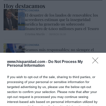
Hoy destacamos
ECONOMÍA
El desastre de los laudos de renovables: los
acreedores estiman que la inseguridad
jurídica ha generado un sobrecoste
financiero de 6.600 millones para el Tesoro
Cristina Martín
08/08/26 06:00
ECONOMÍA
Seamos más responsables: no siempre el
banco tiene la culpa
Eulogio López
08/08/26 06:00
www.hispanidad.com -
Do Not Process My
Personal Information
SOCIEDAD
Memes. Mohamed en la boya
If you wish to opt-out of the sale, sharing to third parties, or
Redacción
08/08/26 06:00
processing of your personal or sensitive information for
targeted advertising by us, please use the below opt-out
section to confirm your selection. Please note that after your
opt-out request is processed you may continue seeing
INTERNACIONAL
interest-based ads based on personal information utilized by
Colombia. La bancada provida impulsa una