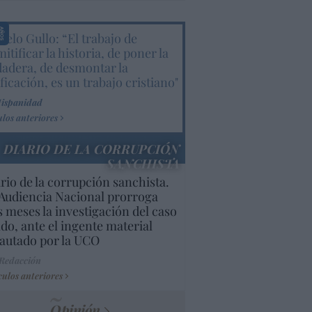
elo Gullo: “El trabajo de
itificar la historia, de poner la
dadera, de desmontar la
ificación, es un trabajo cristiano"
Hispanidad
ulos anteriores
DIARIO DE LA CORRUPCIÓN
SANCHISTA
rio de la corrupción sanchista.
Audiencia Nacional prorroga
s meses la investigación del caso
do, ante el ingente material
autado por la UCO
 Redacción
culos anteriores
Opinión