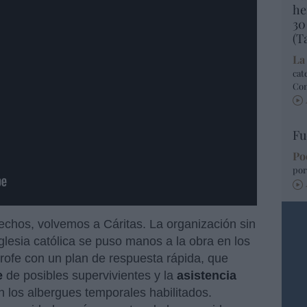
he
30
(T
La
cat
Co
Fu
Po
por
echos, volvemos a Cáritas. La organización sin
Iglesia católica se puso manos a la obra en los
rofe con un plan de respuesta rápida, que
e
de posibles supervivientes y la
asistencia
n los albergues temporales habilitados.