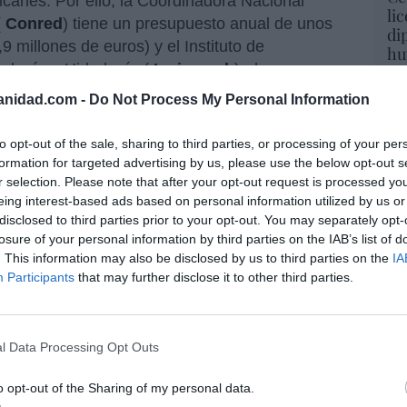
olcanes. Por ello, la Coordinadora Nacional
li
(
Conred
) tiene un presupuesto anual de unos
di
9 millones de euros) y el Instituto de
hu
ología e Hidrología (
Insivumeh
), de unos
po
His
3,5 millones de euros).
anidad.com -
Do Not Process My Personal Information
5:00 horas (hora local), comenzó la erupción del
Cu
to opt-out of the sale, sharing to third parties, or processing of your per
ás tarde, los ríos de lava, lodo y piedras
tu
formation for targeted advertising by us, please use the below opt-out s
Red
esaparición de
dos comunidades,
San Miguel
r selection. Please note that after your opt-out request is processed y
ción de categoría 4, según el Índice de
eing interest-based ads based on personal information utilized by us or
muy superior a las de 1974 y 2012 (ambas de
disclosed to third parties prior to your opt-out. You may separately opt-
losure of your personal information by third parties on the IAB’s list of
publicado por el Observatorio de la Tierra de
“E
. This information may also be disclosed by us to third parties on the
IA
pulsó la carga de sulfuro más elevada
pon
Participants
that may further disclose it to other third parties.
atélite. Sin embargo, no se dio el aviso con
pr
ame
 gravedad de la situación. De hecho, el
ala están investigando si hubo negligencia
por 
l Data Processing Opt Outs
r
no evacuar a la gente a tiempo
para evitar
Artí
o, si se activaron los protocolos necesarios y
o opt-out of the Sharing of my personal data.
es y oportunas, es decir, la actuación de la