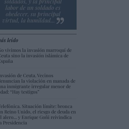
soldados, y la principal
labor de un soldado es
obedecer, su principal
virtud, la humildad...
ás leído
No vivimos la invasión marroquí de
Ceuta sino la invasión islámica de
España
Invasión de Ceuta. Vecinos
denuncian la violación en manada de
una inmigrante irregular menor de
edad: “Hay testigos”
Telefónica. Situación límite: bronca
en Reino Unido, el riesgo de deuda en
el alero... y Enrique Goñi reivindica
la Presidencia