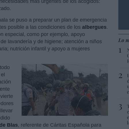
 necesidades más urgentes de los acogidos:
zado.
ala se puso a preparar un plan de emergencia
tes posible a las condiciones de los
albergues
.
ón especial, como por ejemplo, apoyo
Lo m
s de lavandería y de higiene; atención a niños
ria; nutrición infantil y apoyo a mujeres
todo
 el
ación
mente
vierte
edores
llevar
rdido
de Blas
, referente de Cáritas Española para