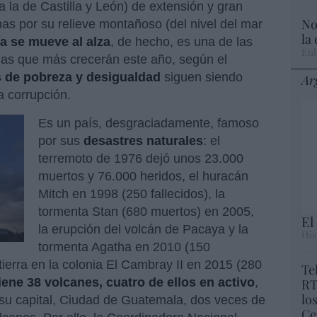
 la de Castilla y León) de extensión y gran
No
mas por su relieve montañoso (del nivel del mar
la
 se mueve al alza
, de hecho, es una de las
Eul
as que más crecerán este año, según el
s de pobreza y desigualdad
siguen siendo
Ar
a corrupción.
Es un país, desgraciadamente, famoso
por sus
desastres naturales
: el
terremoto de 1976 dejó unos 23.000
muertos y 76.000 heridos, el huracán
Mitch en 1998 (250 fallecidos), la
tormenta Stan (680 muertos) en 2005,
El
la erupción del volcán de Pacaya y la
His
tormenta Agatha en 2010 (150
 tierra en la colonia El Cambray II en 2015 (280
Te
iene 38 volcanes, cuatro de ellos en activo
,
RT
lo
 su capital, Ciudad de Guatemala, dos veces de
Ce