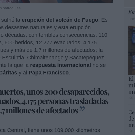
n parroquias.
En
por
sufrió la
erupción del volcán de Fuego
. Es
os desastres naturales y esta erupción
tro décadas, con terribles consecuencias: 110
, 600 heridos, 12.277 evacuados, 4.175
ues y más de 1,7 millones de afectados; la
 Escuintla, Chimaltenango y Sacatepéquez.
te la que la
respuesta internacional
no se
Cáritas
y al
Papa Francisco
.
El
mi
 muertos, unos 200 desaparecidos,
un
Eul
uados, 4.175 personas trasladadas
1,7 millones de afectados
Ce
de
mu
a Central, tiene unos 109.000 kilómetros
Eul