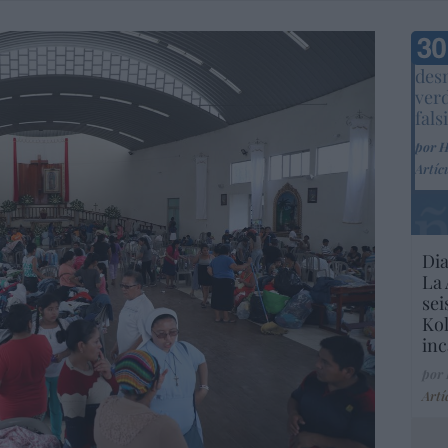
Marc
desm
ver
fals
por 
Artíc
Dia
La 
sei
Kol
inc
por
Artí