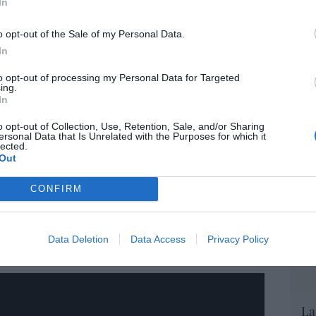
In
mitir las alertas y ordenar las evacuaciones,
EEU
umeh.
o opt-out of the Sale of my Personal Data.
ter
def
In
lsó la carga de sulfuro más
por 
to opt-out of processing my Personal Data for Targeted
ing.
Artí
n registros vía satélite, según el
In
rra de la NASA
Car
o opt-out of Collection, Use, Retention, Sale, and/or Sharing
ersonal Data that Is Unrelated with the Purposes for which it
lected.
Out
a sepultaron varias comunidades que
apa de entre uno y tres metros de espesor,
CONFIRM
ados centígrados, lo que impidió la inmediata
escate. Además, el volcán tuvo nuevas
 las labores de búsqueda y rescate de
Data Deletion
Data Access
Privacy Policy
La