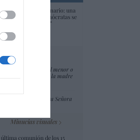
U. Inquietante escenario: una
cera parte de los demócratas se
ine como “socialista”
Ignacio Aguirre
culos anteriores
tas al director
¿El Superior interés el menor o
el superior interés de la madre
del menor?
Ceuta celebra Nuestra Señora
de África
Minucias visuales
 última comunión de los 15