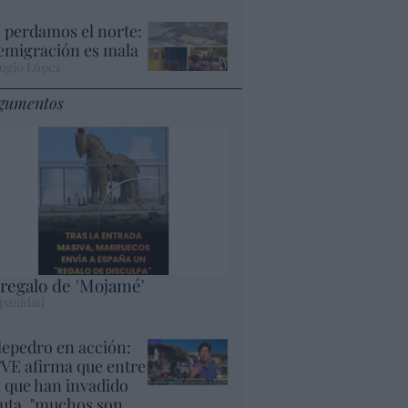
 perdamos el norte:
 emigración es mala
ogio López
gumentos
 regalo de 'Mojamé'
panidad
lepedro en acción:
VE afirma que entre
s que han invadido
uta, "muchos son