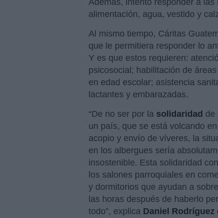
Además, intentó responder a las
alimentación, agua, vestido y cal
Al mismo tiempo, Cáritas Guatem
que le permitiera responder lo an
Y es que estos requieren: atenci
psicosocial; habilitación de área
en edad escolar; asistencia sanita
lactantes y embarazadas.
“De no ser por la
solidaridad
de 
un país, que se está volcando en
acopio y envío de víveres, la situ
en los albergues sería absoluta
insostenible. Esta solidaridad con
los salones parroquiales en com
y dormitorios que ayudan a sobre
las horas después de haberlo pe
todo”, explica
Daniel Rodríguez 