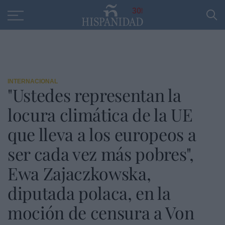
Educación
Entrevistas
PP
SANTANDER
R
30
INTERNACIONAL
"Ustedes representan la
locura climática de la UE
que lleva a los europeos a
ser cada vez más pobres",
Ewa Zajaczkowska,
diputada polaca, en la
moción de censura a Von