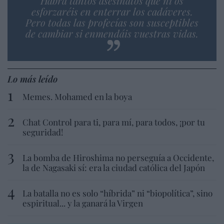
Habrá tantos asesinatos que ni os
esforzaréis en enterrar los cadáveres.
Pero todas las profecías son susceptibles
de cambiar si enmendáis vuestras vidas.
Lo más leído
Memes. Mohamed en la boya
Chat Control para ti, para mí, para todos, ¡por tu
seguridad!
La bomba de Hiroshima no perseguía a Occidente,
la de Nagasaki sí: era la ciudad católica del Japón
La batalla no es solo “híbrida” ni “biopolítica”, sino
espiritual... y la ganará la Virgen