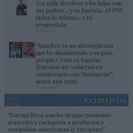
Vox pide devolver a los hijos con
sus padres... y es fascista...el PNV
opina lo mismo... y es
progresista
Redacción
“Sánchez es un sinvergüenza
que ha abandonado a su país,
porque Ceuta es España.
Tenemos un Gobierno en
connivencia con Marruecos”:
acusa una ceutí
Hispanidad
ENTREVISTAS
“Europa lleva mucho tiempo poniendo
aranceles y cortapisas a productos y
compañías americanas (y europeas)”