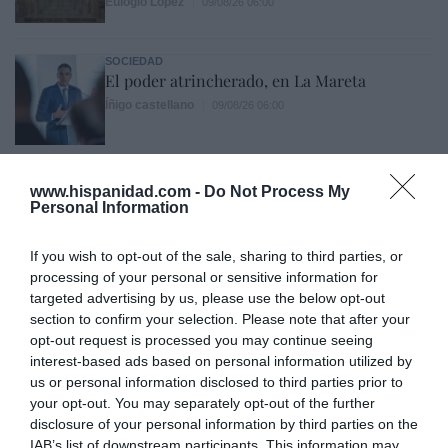
Eulogio López
09/08/26 06:00
SOCIEDAD
El poder atrincherado, en La Mareta
Íñigo castellano
09/08/26 06:00
SOCIEDAD
¿Tiempos de paganismo o tiempos de
www.hispanidad.com -
Do Not Process My
satanismo?
Personal Information
Eulogio López
09/08/26 06:00
If you wish to opt-out of the sale, sharing to third parties, or
processing of your personal or sensitive information for
SOCIEDAD
targeted advertising by us, please use the below opt-out
Memes. Gandalf y el mediano
section to confirm your selection. Please note that after your
Redacción
09/08/26 06:00
opt-out request is processed you may continue seeing
interest-based ads based on personal information utilized by
us or personal information disclosed to third parties prior to
SOCIEDAD
your opt-out. You may separately opt-out of the further
Los cambios del Papa León XIV: lentos pero
disclosure of your personal information by third parties on the
acertados
IAB’s list of downstream participants. This information may