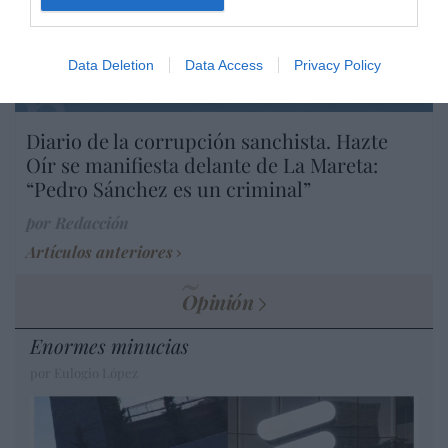
por Hispanidad
Artículos anteriores
Data Deletion
Data Access
Privacy Policy
DIARIO DE LA CORRUPCIÓN SANCHISTA
Diario de la corrupción sanchista. Hazte
Oír se manifiesta delante de La Mareta:
“Pedro Sánchez es un criminal”
por Redacción
Artículos anteriores
Opinión
Enormes minucias
por Eulogio López