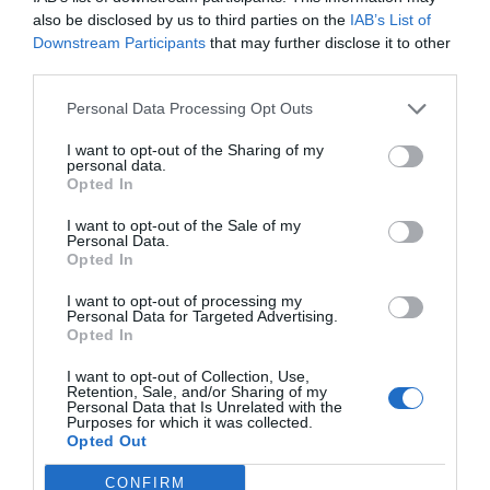
Eulogio López
09/08/26 06:00
also be disclosed by us to third parties on the
IAB’s List of
Downstream Participants
that may further disclose it to other
third parties.
LA RESISTENCIA
Cuando los masones intentaron extorsionar
Personal Data Processing Opt Outs
al rey Alfonso XIII
Javier Paredes
09/08/26 06:00
I want to opt-out of the Sharing of my
personal data.
Opted In
INTERNACIONAL
Primarias presidenciales demócratas 2028. El
I want to opt-out of the Sale of my
icono LGTBIQ+ Pete Buttigieg regresa a
Personal Data.
escena y lo hace con las peores propuestas de
Opted In
Biden
I want to opt-out of processing my
Ignacio Aguirre
09/08/26 06:00
Personal Data for Targeted Advertising.
Opted In
I want to opt-out of Collection, Use,
Marcelo Gullo: “El trabajo de desmitificar la
Retention, Sale, and/or Sharing of my
Personal Data that Is Unrelated with the
historia, de poner la verdadera, de
Purposes for which it was collected.
desmontar la falsificación, es un trabajo
Opted Out
cristiano"
CONFIRM