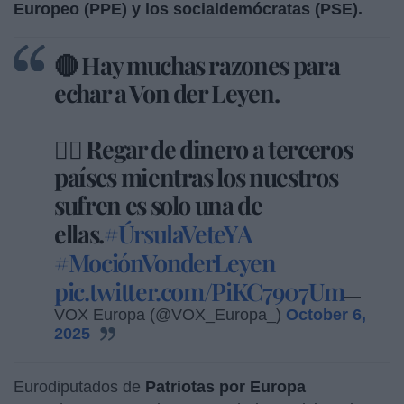
Europeo (PPE) y los socialdemócratas (PSE).
🔴 Hay muchas razones para
echar a Von der Leyen.
👉🏻 Regar de dinero a terceros
países mientras los nuestros
sufren es solo una de
ellas.
#ÚrsulaVeteYA
#MociónVonderLeyen
pic.twitter.com/PiKC7907Um
—
VOX Europa (@VOX_Europa_)
October 6,
2025
Eurodiputados de
Patriotas por Europa