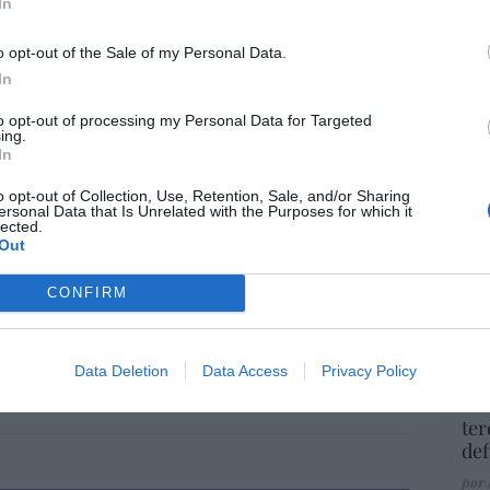
In
co
dos en la red de centros del NHS
Ma
ientos
», «alimentación pectoral» y «maternal y
o opt-out of the Sale of my Personal Data.
ce
ales podías elegir si decir «leche materna»
In
His
al» o «leche del progenitor lactante».
to opt-out of processing my Personal Data for Targeted
ing.
 Mujer y la Igualdad, ha respaldado una
In
o de normativa sobre la
«omnipresente
“E
o opt-out of Collection, Use, Retention, Sale, and/or Sharing
ansgénero en el NHS
.
pon
ersonal Data that Is Unrelated with the Purposes for which it
pr
lected.
Out
ame
ógico", declara la sanidad inglesa.
por 
a de portada.
CONFIRM
Artí
morfismo sexual nos contemplan
T2wN1WaEyo
Data Deletion
Data Access
Privacy Policy
— Contra El Borrado de las
 30, 2024
EEU
ter
def
por 