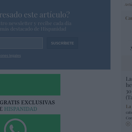
Artí
resado este artículo?
Car
tro newsletter y recibe cada dia
o más destacado de Hispanidad
iones legales
La
he
30
(T
La
cat
Co