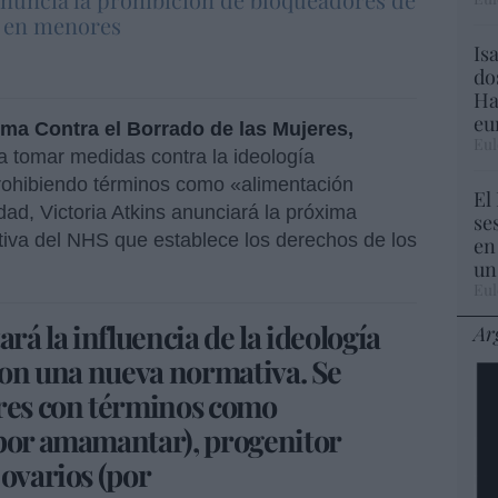
d en menores
Is
do
Ha
eu
ma Contra el Borrado de las Mujeres,
Eul
 a tomar medidas contra la ideología
prohibiendo términos como «alimentación
El
dad, Victoria Atkins anunciará la próxima
se
iva del NHS que establece los derechos de los
en
un
Eul
ará la influencia de la ideología
Ar
 con una nueva normativa. Se
eres con términos como
(por amamantar), progenitor
 ovarios (por