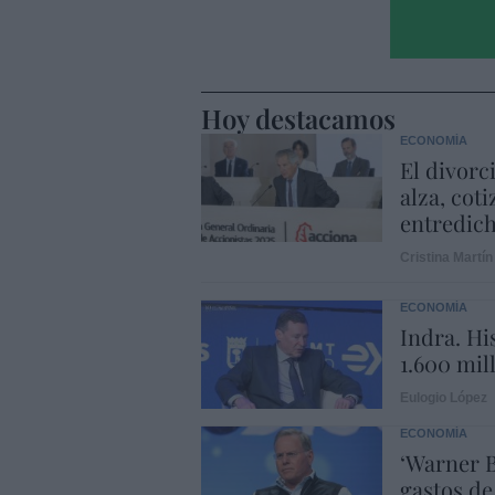
Hoy destacamos
ECONOMÍA
El divorc
alza, coti
entredic
Cristina Martín
ECONOMÍA
Indra. Hi
1.600 mil
Eulogio López
ECONOMÍA
‘Warner B
gastos de