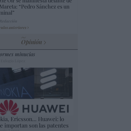
te Oír se manifiesta delante de
Mareta: “Pedro Sánchez es un
minal”
 Redacción
culos anteriores
Opinión
ormes minucias
 Eulogio López
kia, Ericsson... Huawei: lo
e importan son las patentes
ogio López