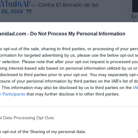
F4YbuI6AF
— Contra El Borrado de las
 28, 2024
Ec
de
12
nas que tienen ovarios»
en lugar de
anidad.com -
Do Not Process My Personal Information
mi
garantizar que los hospitales utilicen un
His
biológico.
to opt-out of the sale, sharing to third parties, or processing of your per
formation for targeted advertising by us, please use the below opt-out s
Vo
e los
varones trans
reciban tratamiento en las
r selection. Please note that after your opt-out request is processed y
hi
s para garantizar que las mujeres y las niñas
eing interest-based ads based on personal information utilized by us or
y 
 en los hospitales, y las pacientes podrán
disclosed to third parties prior to your opt-out. You may separately opt-
op
os los realice alguien de su mismo sexo
losure of your personal information by third parties on the IAB’s list of
pr
. This information may also be disclosed by us to third parties on the
IA
Red
Participants
that may further disclose it to other third parties.
portancia de utilizar un lenguaje «específico
“S
 sanitarios. Una de las medidas más esperadas
si
cias a las mujeres de los consejos médicos
ab
l Data Processing Opt Outs
po
des como el cáncer de cuello de útero y de
Es
o opt-out of the Sharing of my personal data.
Go