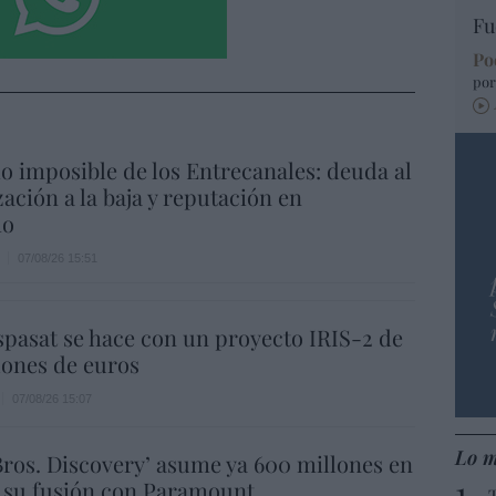
Fu
Po
por
io imposible de los Entrecanales: deuda al
zación a la baja y reputación en
ho
07/08/26 15:51
spasat se hace con un proyecto IRIS-2 de
lones de euros
07/08/26 15:07
Lo m
ros. Discovery’ asume ya 600 millones en
 su fusión con Paramount