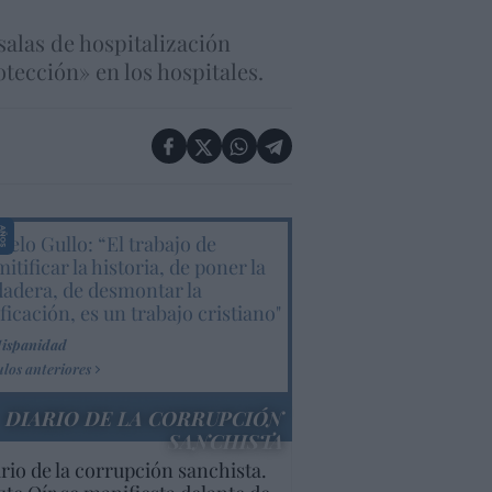
salas de hospitalización
tección» en los hospitales.
elo Gullo: “El trabajo de
itificar la historia, de poner la
dadera, de desmontar la
ificación, es un trabajo cristiano"
Hispanidad
ulos anteriores
DIARIO DE LA CORRUPCIÓN
SANCHISTA
rio de la corrupción sanchista.