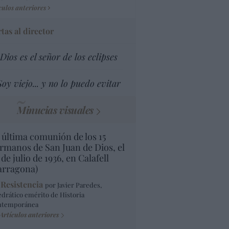
culos anteriores
tas al director
Dios es el señor de los eclipses
Soy viejo... y no lo puedo evitar
Minucias visuales
 última comunión de los 15
rmanos de San Juan de Dios, el
 de julio de 1936, en Calafell
arragona)
 Resistencia
por Javier Paredes,
edrático emérito de Historia
ntemporánea
Artículos anteriores