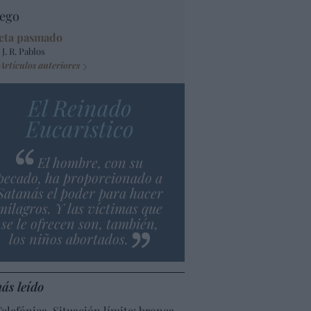
ego
eta pasmado
 J. R. Pablos
Artículos anteriores
El Reinado
Eucarístico
El hombre, con su
pecado, ha proporcionado a
Satanás el poder para hacer
milagros. Y las víctimas que
se le ofrecen son, también,
los niños abortados.
ás leído
Telefónica. Situación límite: bronca