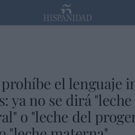
PP
SANTANDER
Religión
prohíbe el lenguaje i
s: ya no se dirá "lech
al" o "leche del proge
no "leche materna"