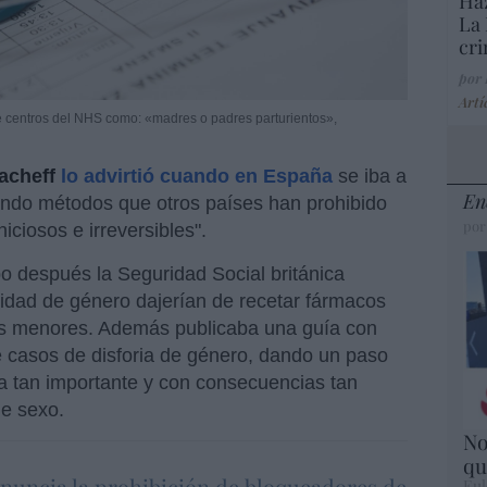
Haz
La 
cri
por
Artí
e centros del NHS como: «madres o padres parturientos»,
iacheff
lo advirtió cuando en España
se iba a
En
sando métodos que otros países han prohibido
por
iciosos e irreversibles".
po después la Seguridad Social británica
ntidad de género dajerían de recetar fármacos
os menores. Además publicaba una guía con
 casos de disforia de género, dando un paso
a tan importante y con consecuencias tan
de sexo.
No
qu
anuncia la prohibición de bloqueadores de
Eul