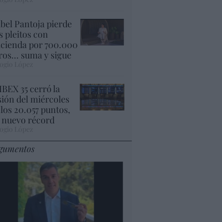
abel Pantoja pierde
s pleitos con
cienda por 700.000
ros... suma y sigue
ogio López
 IBEX 35 cerró la
sión del miércoles
 los 20.057 puntos,
 nuevo récord
ogio López
gumentos