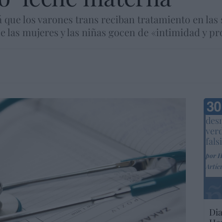
que los varones trans reciban tratamiento en las 
 las mujeres y las niñas gocen de «intimidad y pro
Marc
desm
ver
fals
por 
Artíc
Dia