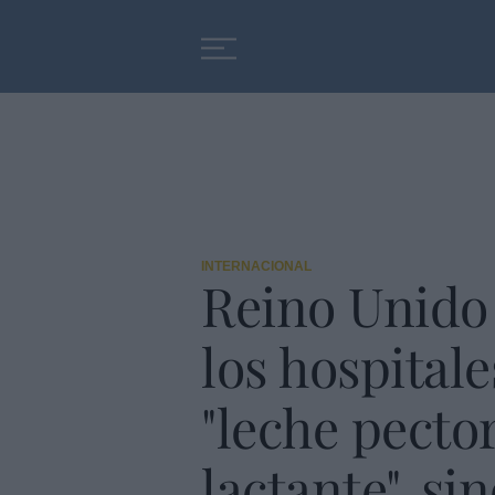
Educación
Entrevistas
INTERNACIONAL
Reino Unido 
los hospitale
"leche pector
lactante", si