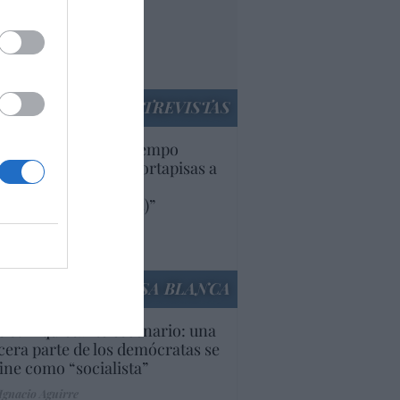
nnivencia con
rruecos”: acusa una
utí
panidad
ENTREVISTAS
uropa lleva mucho tiempo
iendo aranceles y cortapisas a
oductos y compañías
ricanas (y europeas)”
Ana Sánchez Arjona
culos anteriores
LA CASA BLANCA
U. Inquietante escenario: una
cera parte de los demócratas se
ine como “socialista”
Ignacio Aguirre