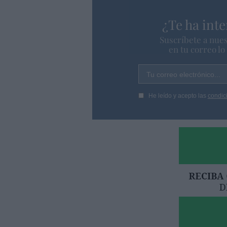
¿Te ha inte
Suscríbete a nues
en tu correo l
Tu correo electrónico...
He leído y acepto las
condic