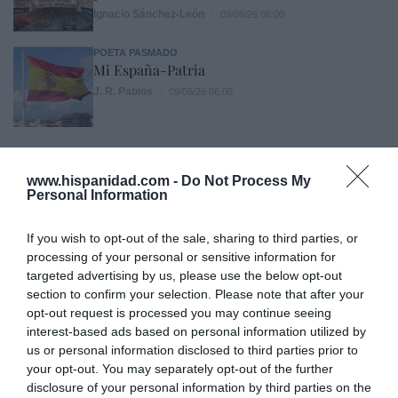
Ignacio Sánchez-León
09/08/26 06:00
POETA PASMADO
Mi España-Patria
J. R. Pablos
09/08/26 06:00
INTERNACIONAL
Primarias presidenciales demócratas 2028. El
www.hispanidad.com -
Do Not Process My
icono LGTBIQ+ Pete Buttigieg regresa a
Personal Information
escena y lo hace con las peores propuestas de
Biden
If you wish to opt-out of the sale, sharing to third parties, or
Ignacio Aguirre
09/08/26 06:00
processing of your personal or sensitive information for
targeted advertising by us, please use the below opt-out
SOCIEDAD
Los cambios del Papa León XIV: lentos pero
section to confirm your selection. Please note that after your
acertados
opt-out request is processed you may continue seeing
interest-based ads based on personal information utilized by
Eulogio López
09/08/26 06:00
us or personal information disclosed to third parties prior to
your opt-out. You may separately opt-out of the further
disclosure of your personal information by third parties on the