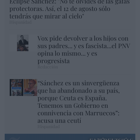
Eclipse Sánchez: "No te olvides de las gafas
protectoras. Así, el 12 de agosto sólo
tendrás que mirar al cielo"
Hispanidad
Vox pide devolver a los hijos con
sus padres... y es fascista...el PNV
opina lo mismo... y es
progresista
Redacción
“Sánchez es un sinvergüenza
que ha abandonado a su país,
porque Ceuta es España.
Tenemos un Gobierno en
connivencia con Marruecos”:
acusa una ceutí
Hispanidad