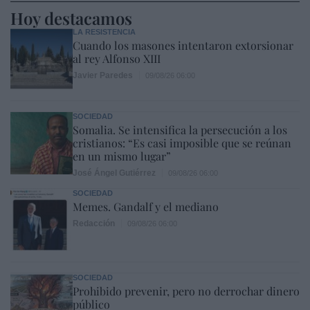
Hoy destacamos
LA RESISTENCIA
Cuando los masones intentaron extorsionar
al rey Alfonso XIII
Javier Paredes
09/08/26 06:00
SOCIEDAD
Somalia. Se intensifica la persecución a los
cristianos: “Es casi imposible que se reúnan
en un mismo lugar”
José Ángel Gutiérrez
09/08/26 06:00
SOCIEDAD
Memes. Gandalf y el mediano
Redacción
09/08/26 06:00
SOCIEDAD
Prohibido prevenir, pero no derrochar dinero
público