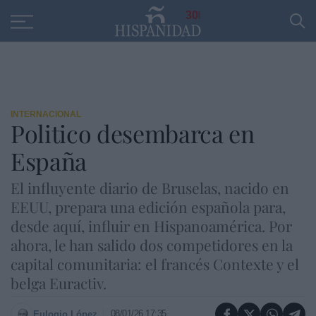
Educación
Entrevistas
PP
SANTANDER
R
30
INTERNACIONAL
Politico desembarca en
España
El influyente diario de Bruselas, nacido en
EEUU, prepara una edición española para,
desde aquí, influir en Hispanoamérica. Por
ahora, le han salido dos competidores en la
capital comunitaria: el francés Contexte y el
belga Euractiv.
08/01/26 17:35
Eulogio López