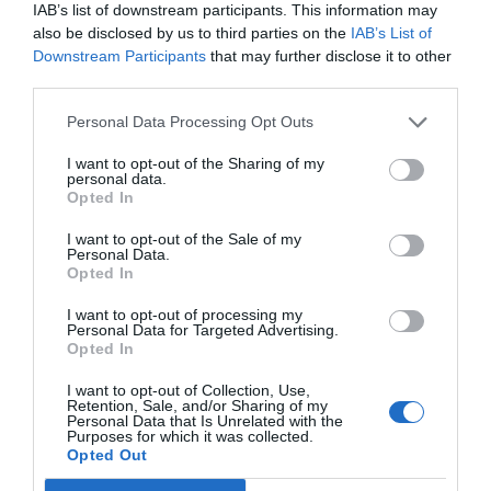
IAB’s list of downstream participants. This information may
Marcelo Gullo: “El trabajo de desmitificar la
also be disclosed by us to third parties on the
IAB’s List of
historia, de poner la verdadera, de
Downstream Participants
that may further disclose it to other
desmontar la falsificación, es un trabajo
third parties.
cristiano"
Personal Data Processing Opt Outs
por Hispanidad
I want to opt-out of the Sharing of my
Artículos anteriores
personal data.
Opted In
DIARIO DE LA CORRUPCIÓN SANCHISTA
I want to opt-out of the Sale of my
Personal Data.
Diario de la corrupción sanchista. Hazte
Opted In
Oír se manifiesta delante de La Mareta:
I want to opt-out of processing my
“Pedro Sánchez es un criminal”
Personal Data for Targeted Advertising.
Opted In
por Redacción
I want to opt-out of Collection, Use,
Artículos anteriores
Retention, Sale, and/or Sharing of my
Personal Data that Is Unrelated with the
Purposes for which it was collected.
Opinión
Opted Out