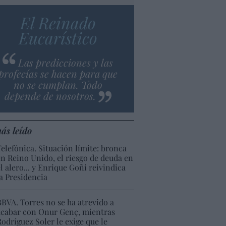
El Reinado
Eucarístico
Las predicciones y las
profecías se hacen para que
no se cumplan. Todo
depende de nosotros.
ás leído
Telefónica. Situación límite: bronca
en Reino Unido, el riesgo de deuda en
el alero... y Enrique Goñi reivindica
la Presidencia
BBVA. Torres no se ha atrevido a
acabar con Onur Genç, mientras
Rodríguez Soler le exige que le