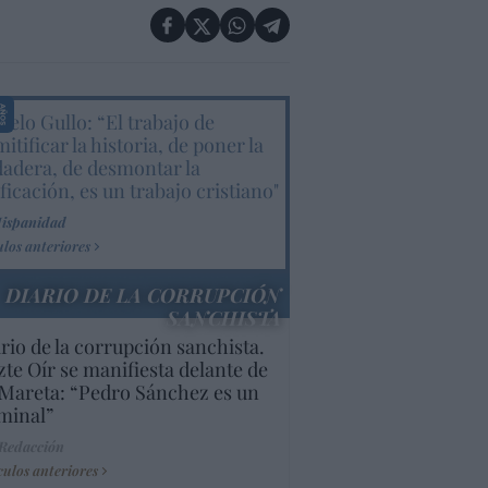
elo Gullo: “El trabajo de
itificar la historia, de poner la
dadera, de desmontar la
ificación, es un trabajo cristiano"
Hispanidad
ulos anteriores
DIARIO DE LA CORRUPCIÓN
SANCHISTA
rio de la corrupción sanchista.
te Oír se manifiesta delante de
Mareta: “Pedro Sánchez es un
minal”
 Redacción
culos anteriores