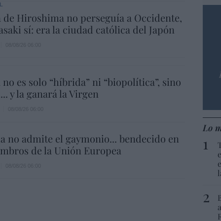
L
 de Hiroshima no perseguía a Occidente,
saki sí: era la ciudad católica del Japón
08/08/26 06:00
 no es solo “híbrida” ni “biopolítica”, sino
... y la ganará la Virgen
08/08/26 06:00
Lo m
a no admite el gaymonio... bendecido en
embros de la Unión Europea
08/08/26 06:00