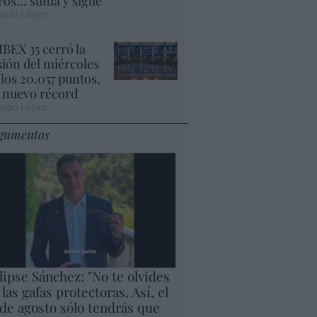
ros... suma y sigue
ogio López
 IBEX 35 cerró la
sión del miércoles
 los 20.057 puntos,
 nuevo récord
ogio López
gumentos
lipse Sánchez: "No te olvides
 las gafas protectoras. Así, el
 de agosto sólo tendrás que