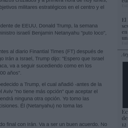
eu
Eul
tivos militares estratégicos en el centro y el
El
se
sidente de EEUU, Donald Trump, la semana
en
inistro israelí Benjamin Netanyahu "puto loco",
un
Eul
tes al diario Finantial Times (FT) después de
Ar
o Irán a Israel, Trump dijo: "Espero que Israel
taca, va a seguir sucediendo como en los
000 años".
edecido a Trump, el cual añadió -antes de la
el Aviv "no tiene más opción" que aceptar el
endrá ninguna otra opción. Yo tomo las
cisiones. Él (Netanyahu) no toma las
Ec
de
12
o final con Irán. Va a ser un buen acuerdo. No