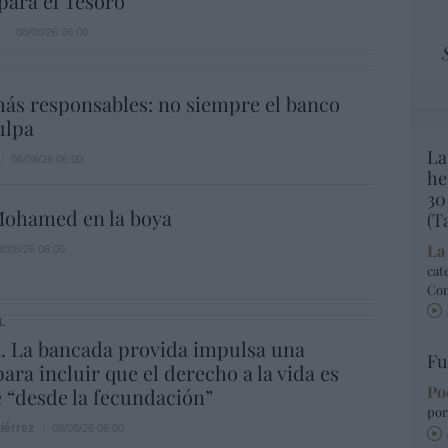
para el Tesoro
08/08/26 06:00
ás responsables: no siempre el banco
ulpa
La
08/08/26 06:00
he
30
ohamed en la boya
(T
La
8/08/26 06:00
cat
Co
L
. La bancada provida impulsa una
Fu
ara incluir que el derecho a la vida es
Po
e “desde la fecundación”
por
iérrez
08/08/26 06:00