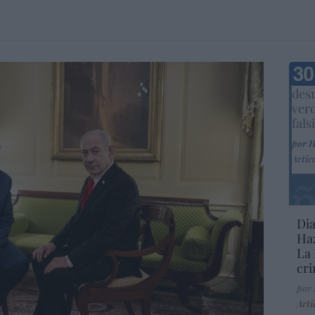
Marc
desm
ver
fals
por 
Artíc
Dia
Haz
La 
cri
por
Artí