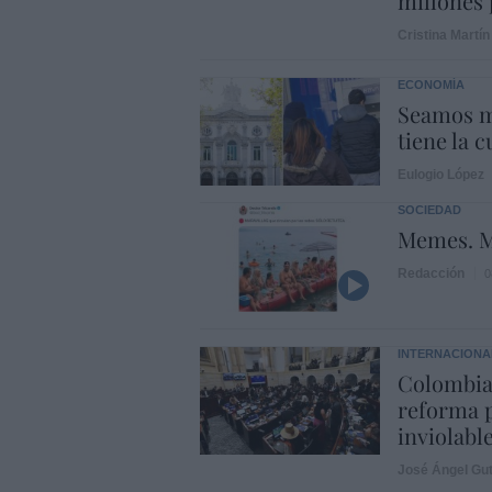
millones 
Cristina Martín
ECONOMÍA
Seamos m
tiene la c
Eulogio López
SOCIEDAD
Memes. M
Redacción
0
INTERNACIONA
Colombia
reforma p
inviolabl
José Ángel Gut