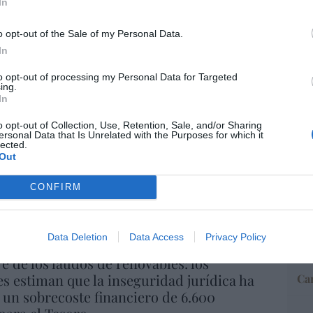
In
o opt-out of the Sale of my Personal Data.
“E
In
pon
pr
to opt-out of processing my Personal Data for Targeted
ame
ing.
In
por 
Artí
o opt-out of Collection, Use, Retention, Sale, and/or Sharing
ersonal Data that Is Unrelated with the Purposes for which it
lected.
Out
EEU
CONFIRM
ter
def
por 
Data Deletion
Data Access
Privacy Policy
Artí
re de los laudos de renovables: los
s estiman que la inseguridad jurídica ha
Car
un sobrecoste financiero de 6.600