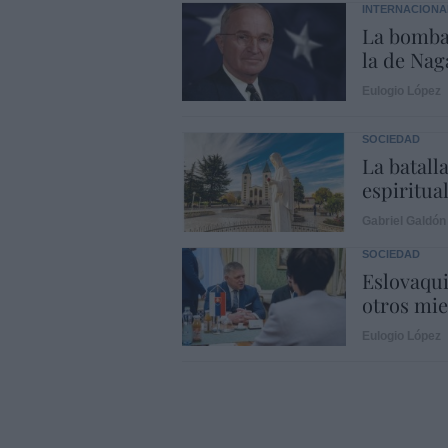
INTERNACIONA
La bomba
la de Naga
Eulogio López
SOCIEDAD
La batalla
espiritual
Gabriel Galdón
SOCIEDAD
Eslovaqui
otros mi
Eulogio López