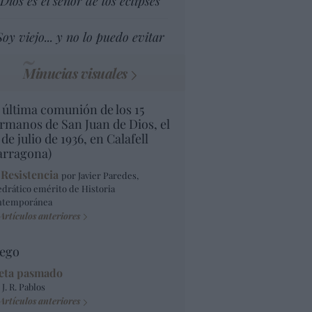
Dios es el señor de los eclipses
Soy viejo... y no lo puedo evitar
Minucias visuales
 última comunión de los 15
rmanos de San Juan de Dios, el
 de julio de 1936, en Calafell
arragona)
 Resistencia
por Javier Paredes,
edrático emérito de Historia
ntemporánea
Artículos anteriores
ego
eta pasmado
 J. R. Pablos
Artículos anteriores