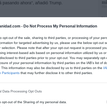
mi
stá pasando ahora", añadió Trump.
His
Vo
 israelí bombardea objetivos de Hezbolá en
hi
án ataca una base estadounidense
anidad.com -
Do Not Process My Personal Information
y 
op
pr
to opt-out of the sale, sharing to third parties, or processing of your per
Red
formation for targeted advertising by us, please use the below opt-out s
r selection. Please note that after your opt-out request is processed y
eing interest-based ads based on personal information utilized by us or
“S
disclosed to third parties prior to your opt-out. You may separately opt-
si
resado este artículo?
losure of your personal information by third parties on the IAB’s list of
ab
. This information may also be disclosed by us to third parties on the
IA
po
tro newsletter y recibe cada dia
Participants
that may further disclose it to other third parties.
Es
o más destacado de Hispanidad
Go
co
Ma
l Data Processing Opt Outs
ce
iones legales
His
o opt-out of the Sharing of my personal data.