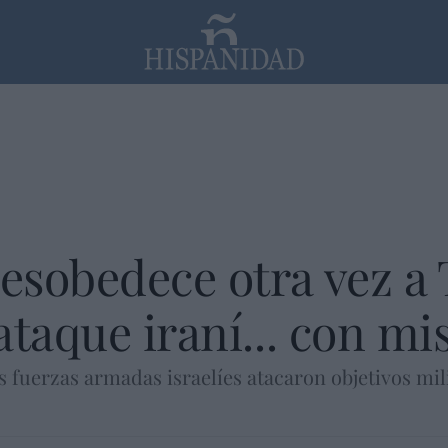
PP
SANTANDER
Religión
esobedece otra vez a
taque iraní... con mis
s fuerzas armadas israelíes atacaron objetivos mili