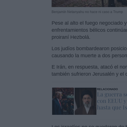
Benjamín Netanyahu no hace ni caso a Trump
Pese al alto el fuego negociado y
enfrentamientos bélicos continúan,
proiraní Hezbolá.
Los judíos bombardearon posicion
causando la muerte a dos person
E Irán, en respuesta, atacó el no
también sufrieron Jerusalén y el c
RELACIONADO
La guerra s
con EEUU y
hasta que I
Los israelíes no se quedaron de 