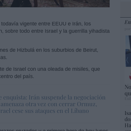
En
 todavía vigente entre EEUU e Irán, los
por
 sobre todo entre Israel y la guerrilla yihadista
es de Hizbulá en los suburbios de Beirut,
as.
rte de Israel con una oleada de misiles, que
entro del país.
No
qu
e enquista: Irán suspende la negociación
Eul
 amenaza otra vez con cerrar Ormuz,
srael cese sus ataques en el Líbano
Is
do
Ha
brazos cruzados y a primera hora de hoy lunes,