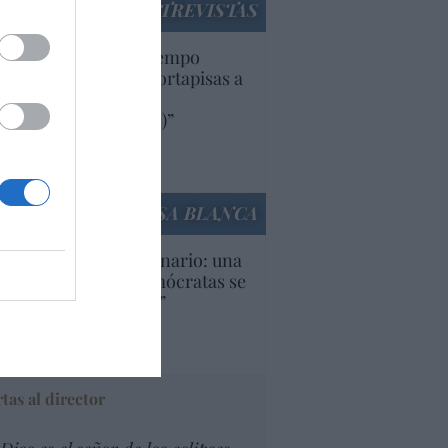
ENTREVISTAS
uropa lleva mucho tiempo
iendo aranceles y cortapisas a
oductos y compañías
ricanas (y europeas)”
Ana Sánchez Arjona
culos anteriores
LA CASA BLANCA
U. Inquietante escenario: una
cera parte de los demócratas se
ine como “socialista”
Ignacio Aguirre
culos anteriores
tas al director