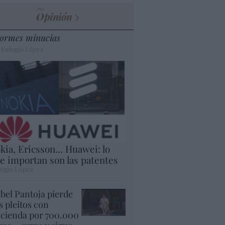
Opinión
ormes minucias
 Eulogio López
kia, Ericsson... Huawei: lo
e importan son las patentes
ogio López
abel Pantoja pierde
s pleitos con
cienda por 700.000