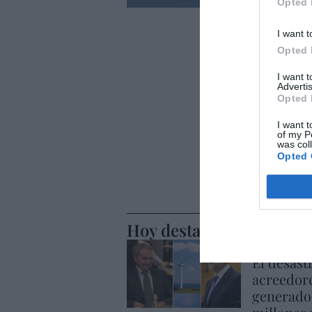
Opted 
I want t
Opted 
I want 
Advertis
Opted 
I want t
of my P
was col
Opted 
Hoy destacamos
ECONOMÍA
El desast
acreedore
generado 