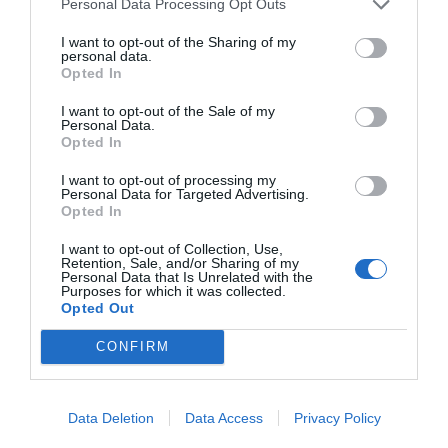
Personal Data Processing Opt Outs
Diario de la corrupción sanchista. Hazte
I want to opt-out of the Sharing of my
personal data.
Oír se manifiesta delante de La Mareta:
Opted In
“Pedro Sánchez es un criminal”
I want to opt-out of the Sale of my
por Redacción
Personal Data.
Opted In
Artículos anteriores
I want to opt-out of processing my
Personal Data for Targeted Advertising.
Opinión
Opted In
Enormes minucias
I want to opt-out of Collection, Use,
Retention, Sale, and/or Sharing of my
por Eulogio López
Personal Data that Is Unrelated with the
Purposes for which it was collected.
Opted Out
CONFIRM
Data Deletion
Data Access
Privacy Policy