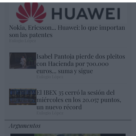
Nokia, Ericsson... Huawei: lo que importan
son las patentes
Eulogio López
Isabel Pantoja pierde dos pleitos
con Hacienda por 700.000
euros... suma y sigue
Eulogio López
El IBEX 35 cerró la sesión del
miércoles en los 20.057 puntos,
un nuevo récord
Eulogio López
Argumentos