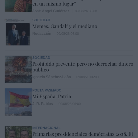
en un mismo lugar”
José Ángel Gutiérrez
09/08/26 06:00
SOCIEDAD
Memes. Gandalf y el mediano
Redacción
09/08/26 06:00
SOCIEDAD
Prohibido prevenir, pero no derrochar dinero
público
Ignacio Sánchez-León
09/08/26 06:00
POETA PASMADO
Mi España-Patria
J. R. Pablos
09/08/26 06:00
INTERNACIONAL
Primarias presidenciales demócratas 2028. El