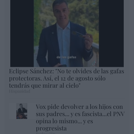
Eclipse Sánchez: "No te olvides de las gafas
protectoras. Así, el 12 de agosto sólo
tendrás que mirar al cielo"
Hispanidad
Vox pide devolver a los hijos con
sus padres... y es fascista...el PNV
opina lo mismo... y es
progresista
Redacción