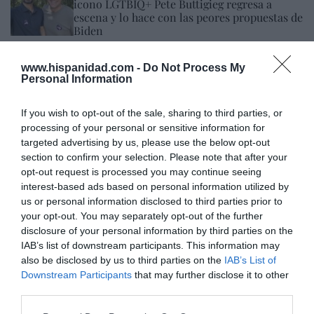
icono LGTBIQ+ Pete Buttigieg regresa a
escena y lo hace con las peores propuestas de
Biden
Ignacio Aguirre
09/08/26 06:00
www.hispanidad.com -
Do Not Process My
SOCIEDAD
Personal Information
Los cambios del Papa León XIV: lentos pero
acertados
If you wish to opt-out of the sale, sharing to third parties, or
Eulogio López
09/08/26 06:00
processing of your personal or sensitive information for
targeted advertising by us, please use the below opt-out
section to confirm your selection. Please note that after your
opt-out request is processed you may continue seeing
Marcelo Gullo: “El trabajo de desmitificar la
interest-based ads based on personal information utilized by
historia, de poner la verdadera, de
us or personal information disclosed to third parties prior to
desmontar la falsificación, es un trabajo
your opt-out. You may separately opt-out of the further
cristiano"
disclosure of your personal information by third parties on the
IAB’s list of downstream participants. This information may
por Hispanidad
also be disclosed by us to third parties on the
IAB’s List of
Artículos anteriores
Downstream Participants
that may further disclose it to other
third parties.
DIARIO DE LA CORRUPCIÓN SANCHISTA