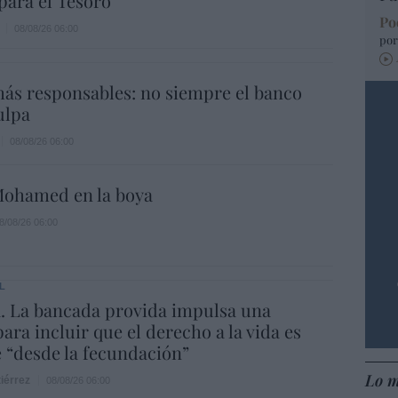
para el Tesoro
Po
08/08/26 06:00
por
ás responsables: no siempre el banco
ulpa
08/08/26 06:00
ohamed en la boya
8/08/26 06:00
L
. La bancada provida impulsa una
ara incluir que el derecho a la vida es
e “desde la fecundación”
Lo m
iérrez
08/08/26 06:00