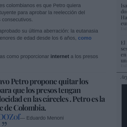
Is
es colombianos es que Petro quiera
do
uyente para aprobar la reelección del
Ha
s consecutivos.
eu
Eul
probado su última aberración: la eutanasia
menores de edad desde los 6 años,
como
El
se
en
das como proporcionar
internet
a los presos
un
Eul
Ar
avo Petro propone quitar los
ara que los presos tengan
cidad en las cárceles . Petro es la
te de Colombia.
POOZ0f
— Eduardo Menoni