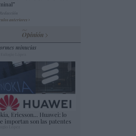
minal”
 Redacción
culos anteriores
Opinión
ormes minucias
 Eulogio López
kia, Ericsson... Huawei: lo
e importan son las patentes
ogio López