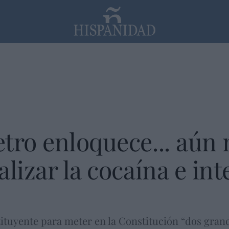
PP
SANTANDER
Religión
tro enloquece... aún
lizar la cocaína e int
uyente para meter en la Constitución “dos grand