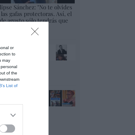
lipse Sánchez: "No te olvides
 las gafas protectoras. Así, el
 de agosto sólo tendrás que
rar al cielo"
panidad
x pide devolver a los
sonal or
jos con sus padres...
ection to
es fascista...el PNV
ou may
ina lo mismo... y es
 personal
ogresista
out of the
acción
 downstream
B’s List of
ánchez es un
nvergüenza que ha
andonado a su país,
rque Ceuta es
paña. Tenemos un
bierno en
nnivencia con