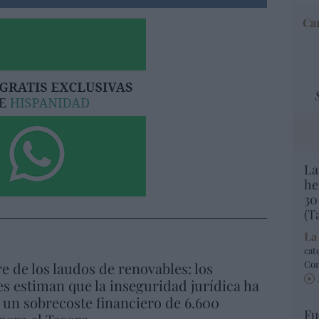
Car
La
he
30
(T
La
cat
Co
re de los laudos de renovables: los
s estiman que la inseguridad jurídica ha
un sobrecoste financiero de 6.600
Fu