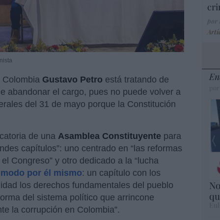
cri
por
Artí
nista
En
de Colombia
Gustavo Petro
está tratando de
por
e abandonar el cargo, pues no puede volver a
erales del 31 de mayo porque la Constitución
ocatoria de una
Asamblea Constituyente
para
andes capítulos”: uno centrado en “las reformas
 el Congreso” y otro dedicado a la “lucha
o modo por él mismo
: un capítulo con los
No
alidad los derechos fundamentales del pueblo
qu
orma del sistema político que arrincone
Eul
nte la corrupción en Colombia”.