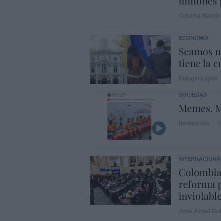
millones 
Cristina Martín
ECONOMÍA
Seamos m
tiene la c
Eulogio López
SOCIEDAD
Memes. M
Redacción
0
INTERNACIONA
Colombia
reforma p
inviolabl
José Ángel Gut