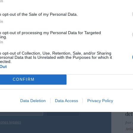
In
Ma
ce
His
o opt-out of the Sale of my Personal Data.
l candidato De la Espriella, segundo en
In
as, se compromete a defender la vida
to opt-out of processing my Personal Data for Targeted
ncepción hasta la muerte natural, así
ing.
“E
milia formada por un hombre y una mujer
In
pon
pr
o opt-out of Collection, Use, Retention, Sale, and/or Sharing
ersonal Data that Is Unrelated with the Purposes for which it
ame
lected.
Out
por 
Artí
resado este artículo?
CONFIRM
tro newsletter y recibe cada dia
o más destacado de Hispanidad
EEU
Data Deletion
Data Access
Privacy Policy
ter
def
por 
iones legales
Artí