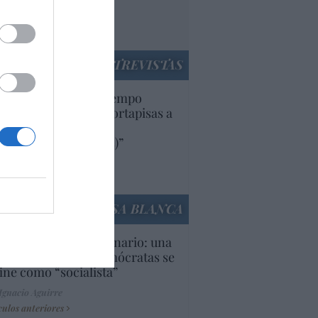
rruecos”: acusa una
utí
panidad
ENTREVISTAS
uropa lleva mucho tiempo
iendo aranceles y cortapisas a
oductos y compañías
ricanas (y europeas)”
Ana Sánchez Arjona
culos anteriores
LA CASA BLANCA
U. Inquietante escenario: una
cera parte de los demócratas se
ine como “socialista”
Ignacio Aguirre
culos anteriores