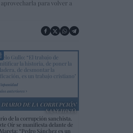
 aprovecharla para volver a
elo Gullo: “El trabajo de
itificar la historia, de poner la
dadera, de desmontar la
ificación, es un trabajo cristiano"
Hispanidad
ulos anteriores
DIARIO DE LA CORRUPCIÓN
SANCHISTA
rio de la corrupción sanchista.
te Oír se manifiesta delante de
Mareta: “Pedro Sánchez es un