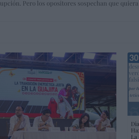
rrupción. Pero los opositores sospechan que quiera
Marc
desm
ver
fals
por 
Artíc
Dia
Haz
La 