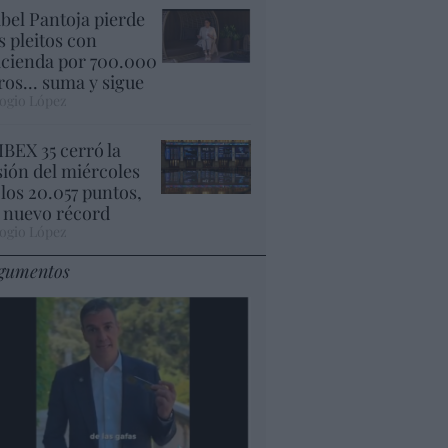
abel Pantoja pierde
s pleitos con
cienda por 700.000
ros... suma y sigue
ogio López
 IBEX 35 cerró la
sión del miércoles
 los 20.057 puntos,
 nuevo récord
ogio López
gumentos