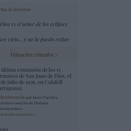
tas al director
Dios es el señor de los eclipses
Soy viejo... y no lo puedo evitar
Minucias visuales
 última comunión de los 15
rmanos de San Juan de Dios, el
 de julio de 1936, en Calafell
arragona)
 Resistencia
por Javier Paredes,
edrático emérito de Historia
ntemporánea
Artículos anteriores
ego