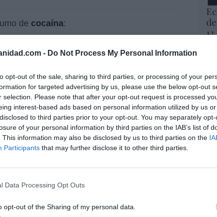
Ec
de
nsumo de
cocaína
:
12
mi
efensa de la cocaína asegurando
His
anidad.com -
Do Not Process My Personal Information
s", pero que solamente es legal
Vo
to opt-out of the sale, sharing to third parties, or processing of your per
ngos".
hi
formation for targeted advertising by us, please use the below opt-out s
4Imw4
y 
r selection. Please note that after your opt-out request is processed y
— Emmanuel Rincón (@EmmaRincon)
op
eing interest-based ads based on personal information utilized by us or
pr
disclosed to third parties prior to your opt-out. You may separately opt-
Red
losure of your personal information by third parties on the IAB’s list of
. This information may also be disclosed by us to third parties on the
IA
 doctrina de la Iglesia prohíbe el consumo de
Participants
that may further disclose it to other third parties.
“S
 opone a la pérdida del libre albedrío. Razón pr
si
rracheras (las que hacen perder el libre
ab
consumo de alcohol cuando es bueno para la
po
l Data Processing Opt Outs
cantidades moderadas.
Es
Go
o opt-out of the Sharing of my personal data.
quecido antes de los comicios del 31 de
co