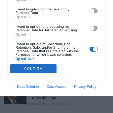
La batalla no es solo “híbrida” ni
“biopolítica”, sino espiritual... y la ganará la
I want to opt-out of the Sale of my
Virgen
Personal Data.
Opted In
Gabriel Galdón
08/08/26 06:00
SOCIEDAD
I want to opt-out of processing my
Eslovaquia no admite el gaymonio...
Personal Data for Targeted Advertising.
bendecido en otros miembros de la Unión
Opted In
Europea
I want to opt-out of Collection, Use,
Eulogio López
08/08/26 06:00
Retention, Sale, and/or Sharing of my
Personal Data that Is Unrelated with the
Purposes for which it was collected.
ECONOMÍA
Opted Out
Seamos más responsables: no siempre el
banco tiene la culpa
CONFIRM
Eulogio López
08/08/26 06:00
INTERNACIONAL
Data Deletion
Data Access
Privacy Policy
La bomba de Hiroshima no perseguía a
Occidente, la de Nagasaki sí: era la ciudad
católica del Japón
Eulogio López
08/08/26 06:00