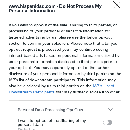
www.hispanidad.com -
Do Not Process My
Personal Information
Hoy destacamos
SOCIEDAD
If you wish to opt-out of the sale, sharing to third parties, or
Chat Control para ti, para mí, para todos,
processing of your personal or sensitive information for
¡por tu seguridad!
targeted advertising by us, please use the below opt-out
Humberto Pérez-Tomé
08/08/26 06:00
section to confirm your selection. Please note that after your
opt-out request is processed you may continue seeing
interest-based ads based on personal information utilized by
SOCIEDAD
us or personal information disclosed to third parties prior to
Memes. Mohamed en la boya
your opt-out. You may separately opt-out of the further
Redacción
08/08/26 06:00
disclosure of your personal information by third parties on the
IAB’s list of downstream participants. This information may
also be disclosed by us to third parties on the
IAB’s List of
ESPAÑA
Downstream Participants
that may further disclose it to other
“Ya que gobernamos mal, gobernemos
third parties.
barato”
Eulogio López
08/08/26 06:00
Personal Data Processing Opt Outs
I want to opt-out of the Sharing of my
personal data.
SOCIEDAD
Opted In