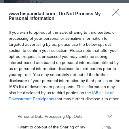
Biden
Ignacio Aguirre
09/08/26 06:00
www.hispanidad.com -
Do Not Process My
Personal Information
Marcelo Gullo: “El trabajo de desmitificar la
If you wish to opt-out of the sale, sharing to third parties, or
historia, de poner la verdadera, de
processing of your personal or sensitive information for
targeted advertising by us, please use the below opt-out
desmontar la falsificación, es un trabajo
section to confirm your selection. Please note that after your
cristiano"
opt-out request is processed you may continue seeing
por Hispanidad
interest-based ads based on personal information utilized by
us or personal information disclosed to third parties prior to
Artículos anteriores
your opt-out. You may separately opt-out of the further
disclosure of your personal information by third parties on the
DIARIO DE LA CORRUPCIÓN SANCHISTA
IAB’s list of downstream participants. This information may
also be disclosed by us to third parties on the
IAB’s List of
Diario de la corrupción sanchista. Hazte
Downstream Participants
that may further disclose it to other
Oír se manifiesta delante de La Mareta:
third parties.
“Pedro Sánchez es un criminal”
Personal Data Processing Opt Outs
por Redacción
I want to opt-out of the Sharing of my