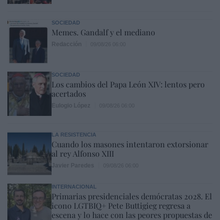
SOCIEDAD
Memes. Gandalf y el mediano
Redacción
09/08/26 06:00
SOCIEDAD
Los cambios del Papa León XIV: lentos pero
acertados
Eulogio López
09/08/26 06:00
LA RESISTENCIA
Cuando los masones intentaron extorsionar
al rey Alfonso XIII
Javier Paredes
09/08/26 06:00
INTERNACIONAL
Primarias presidenciales demócratas 2028. El
icono LGTBIQ+ Pete Buttigieg regresa a
escena y lo hace con las peores propuestas de