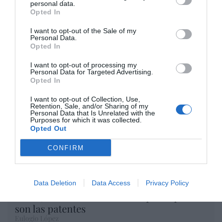
Artículos anteriores
personal data.
Opted In
Opinión
I want to opt-out of the Sale of my
Personal Data.
Opted In
Enormes minucias
por Eulogio López
I want to opt-out of processing my
Personal Data for Targeted Advertising.
Opted In
I want to opt-out of Collection, Use,
Retention, Sale, and/or Sharing of my
Personal Data that Is Unrelated with the
Purposes for which it was collected.
Opted Out
CONFIRM
Data Deletion
Data Access
Privacy Policy
Nokia, Ericsson... Huawei: lo que importan
son las patentes
Eulogio López