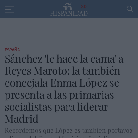
Educación
Entrevistas
PP
SANTANDER
R
30
ESPAÑA
Sánchez 'le hace la cama' a
Reyes Maroto: la también
concejala Enma López se
presenta a las primarias
socialistas para liderar
Madrid
Recordemos que López es también portavoz