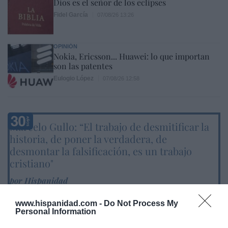
Dios es el señor de los eclipses
Fidel García
07/08/26 13:26
OPINIÓN
Nokia, Ericsson... Huawei: lo que importan
son las patentes
Eulogio López
07/08/26 12:58
Marcelo Gullo: “El trabajo de desmitificar la
historia, de poner la verdadera, de
desmontar la falsificación, es un trabajo
cristiano"
por Hispanidad
Artículos anteriores
www.hispanidad.com -
Do Not Process My
Personal Information
DIARIO DE LA CORRUPCIÓN SANCHISTA