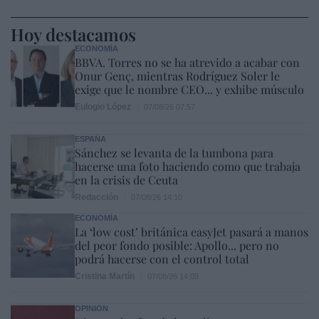
Hoy destacamos
ECONOMÍA
BBVA. Torres no se ha atrevido a acabar con
Onur Genç, mientras Rodríguez Soler le
exige que le nombre CEO... y exhibe músculo
Eulogio López
07/08/26 07:57
ESPAÑA
Sánchez se levanta de la tumbona para
hacerse una foto haciendo como que trabaja
en la crisis de Ceuta
Redacción
07/08/26 14:10
ECONOMÍA
La ‘low cost’ británica easyJet pasará a manos
del peor fondo posible: Apollo... pero no
podrá hacerse con el control total
Cristina Martín
07/08/26 14:09
OPINIÓN