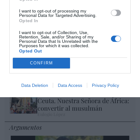
I want to opt-out of processing my
Personal Data for Targeted Advertising.
Opted In
Isabel Pantoja pierde dos pleitos con
Hacienda por 700.000 euros... suma y
I want to opt-out of Collection, Use,
Retention, Sale, and/or Sharing of my
sigue
Personal Data that Is Unrelated with the
Purposes for which it was collected.
Eulogio López
Opted Out
El IBEX 35 cerró la sesión del
CONFIRM
miércoles en los 20.057 puntos,
un nuevo récord
Eulogio López
Data Deletion
Data Access
Privacy Policy
Ceuta. Nuestra Señora de África:
convertir al musulmán
Eulogio López
Argumentos