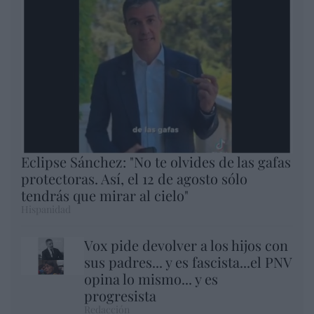
Eclipse Sánchez: "No te olvides de las gafas
protectoras. Así, el 12 de agosto sólo
tendrás que mirar al cielo"
Hispanidad
Vox pide devolver a los hijos con
sus padres... y es fascista...el PNV
opina lo mismo... y es
progresista
Redacción