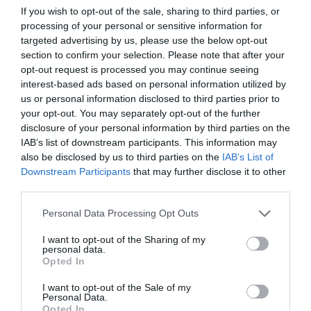
If you wish to opt-out of the sale, sharing to third parties, or
Diario de la corrupción sanchista. Hazte
processing of your personal or sensitive information for
Oír se manifiesta delante de La Mareta:
targeted advertising by us, please use the below opt-out
“Pedro Sánchez es un criminal”
section to confirm your selection. Please note that after your
opt-out request is processed you may continue seeing
por Redacción
interest-based ads based on personal information utilized by
Artículos anteriores
us or personal information disclosed to third parties prior to
your opt-out. You may separately opt-out of the further
disclosure of your personal information by third parties on the
Opinión
IAB’s list of downstream participants. This information may
also be disclosed by us to third parties on the
IAB’s List of
Enormes minucias
Downstream Participants
that may further disclose it to other
por Eulogio López
third parties.
Personal Data Processing Opt Outs
I want to opt-out of the Sharing of my
personal data.
Opted In
I want to opt-out of the Sale of my
Personal Data.
Opted In