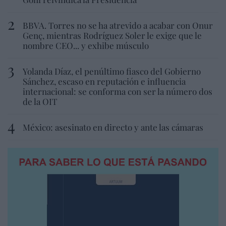
BBVA. Torres no se ha atrevido a acabar con Onur
Genç, mientras Rodríguez Soler le exige que le
nombre CEO... y exhibe músculo
Yolanda Díaz, el penúltimo fiasco del Gobierno
Sánchez, escaso en reputación e influencia
internacional: se conforma con ser la número dos
de la OIT
México: asesinato en directo y ante las cámaras