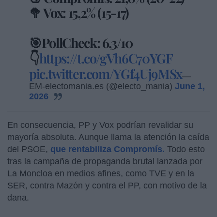
🥦 Vox: 15,2% (15-17)
🎯PollCheck: 6,3/10
👇
https://t.co/gVh6C70YGF
pic.twitter.com/YGf4Uj9MSx
—
EM-electomania.es (@electo_mania)
June 1,
2026
En consecuencia, PP y Vox podrían revalidar su
mayoría absoluta. Aunque llama la atención la caída
del PSOE,
que rentabiliza Compromís.
Todo esto
tras la campaña de propaganda brutal lanzada por
La Moncloa en medios afines, como TVE y en la
SER, contra Mazón y contra el PP, con motivo de la
dana.