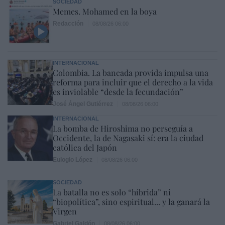
SOCIEDAD
Memes. Mohamed en la boya
Redacción
08/08/26 06:00
INTERNACIONAL
Colombia. La bancada provida impulsa una
reforma para incluir que el derecho a la vida
es inviolable “desde la fecundación”
José Ángel Gutiérrez
08/08/26 06:00
INTERNACIONAL
La bomba de Hiroshima no perseguía a
Occidente, la de Nagasaki sí: era la ciudad
católica del Japón
Eulogio López
08/08/26 06:00
SOCIEDAD
La batalla no es solo “híbrida” ni
“biopolítica”, sino espiritual... y la ganará la
Virgen
Gabriel Galdón
08/08/26 06:00