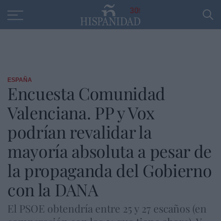
Educación
Entrevistas
PP
SANTANDER
R
30
ESPAÑA
Encuesta Comunidad
Valenciana. PP y Vox
podrían revalidar la
mayoría absoluta a pesar de
la propaganda del Gobierno
con la DANA
El PSOE obtendría entre 25 y 27 escaños (en