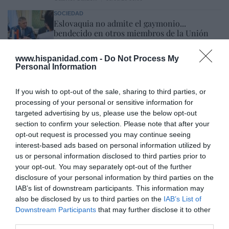
SOCIEDAD
Eslovaquia no admite el gaymonio...
bendecido en otros miembros de la Unión
Europea
Eulogio López
08/08/26 06:00
www.hispanidad.com -
Do Not Process My
Personal Information
If you wish to opt-out of the sale, sharing to third parties, or
Marcelo Gullo: “El trabajo de desmitificar la
processing of your personal or sensitive information for
historia, de poner la verdadera, de
targeted advertising by us, please use the below opt-out
desmontar la falsificación, es un trabajo
section to confirm your selection. Please note that after your
cristiano"
opt-out request is processed you may continue seeing
interest-based ads based on personal information utilized by
por Hispanidad
us or personal information disclosed to third parties prior to
Artículos anteriores
your opt-out. You may separately opt-out of the further
disclosure of your personal information by third parties on the
DIARIO DE LA CORRUPCIÓN SANCHISTA
IAB’s list of downstream participants. This information may
also be disclosed by us to third parties on the
IAB’s List of
Downstream Participants
that may further disclose it to other
Diario de la corrupción sanchista. Hazte
third parties.
Oír se manifiesta delante de La Mareta: