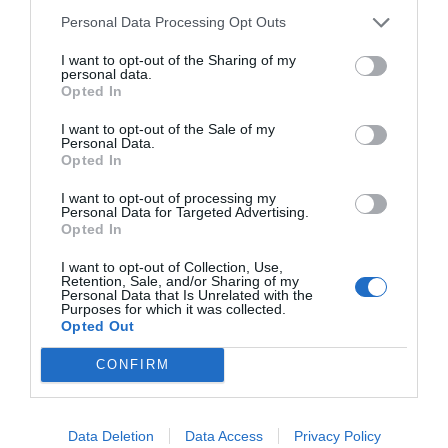
“Pedro Sánchez es un criminal”
Personal Data Processing Opt Outs
por Redacción
I want to opt-out of the Sharing of my
personal data.
Artículos anteriores
Opted In
Opinión
I want to opt-out of the Sale of my
Personal Data.
Opted In
Enormes minucias
I want to opt-out of processing my
por Eulogio López
Personal Data for Targeted Advertising.
Opted In
I want to opt-out of Collection, Use,
Retention, Sale, and/or Sharing of my
Personal Data that Is Unrelated with the
Purposes for which it was collected.
Opted Out
CONFIRM
Data Deletion
Data Access
Privacy Policy