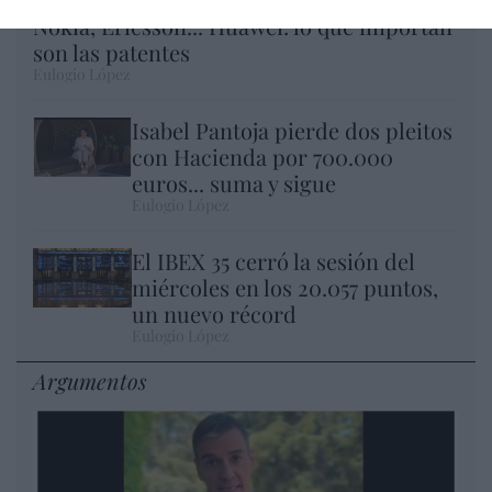
Nokia, Ericsson... Huawei: lo que importan
son las patentes
Eulogio López
Isabel Pantoja pierde dos pleitos
con Hacienda por 700.000
euros... suma y sigue
Eulogio López
El IBEX 35 cerró la sesión del
miércoles en los 20.057 puntos,
un nuevo récord
Eulogio López
Argumentos