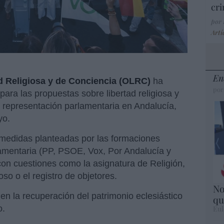
cri
por
Artí
En
ad Religiosa y de Conciencia (OLRC)
ha
por
ara las propuestas sobre libertad religiosa y
n representación parlamentaria en Andalucía,
yo.
s medidas planteadas por las formaciones
lamentaria (PP, PSOE, Vox, Por Andalucía y
con cuestiones como la asignatura de Religión,
oso o el registro de objetores.
No
en la recuperación del patrimonio eclesiástico
qu
o.
Eul