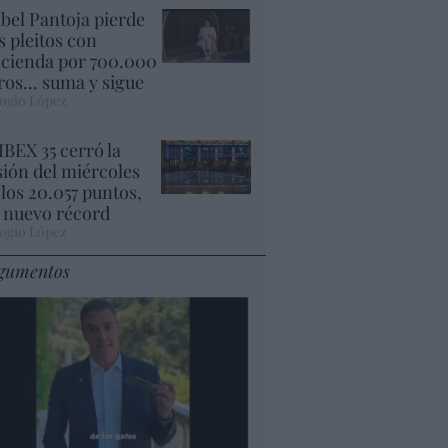
abel Pantoja pierde
s pleitos con
cienda por 700.000
ros... suma y sigue
ogio López
 IBEX 35 cerró la
sión del miércoles
 los 20.057 puntos,
 nuevo récord
ogio López
gumentos