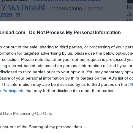
om/ZAKYDu56Bl
Ec
— Observatorio Libertad
de
 2026
12
mi
His
io para la Libertad Religiosa y de Conciencia
anidad.com -
Do Not Process My Personal Information
dalucía es la comunidad autónoma con más
Vo
tal, con 24, y ha encabezado este ránking en
to opt-out of the sale, sharing to third parties, or processing of your per
hi
formation for targeted advertising by us, please use the below opt-out s
 recoge algunos de esos sucesos, como cuando
y 
r selection. Please note that after your opt-out request is processed y
ril 2026, un hombre intentó agredir con un
op
eing interest-based ads based on personal information utilized by us or
anos
porque había "sentido la llamada" y "los
pr
disclosed to third parties prior to your opt-out. You may separately opt-
cuando en Málaga, en marzo de 2026, una
Red
losure of your personal information by third parties on the IAB’s list of
acerdote en un hospital público que estaba
. This information may also be disclosed by us to third parties on the
IA
Participants
that may further disclose it to other third parties.
“S
o.
si
sidenta del Observatorio para la Libertad
ab
po
a: “El próximo 17 de mayo los andaluces
l Data Processing Opt Outs
Es
ero antes los candidatos deben responder a
Go
n a hacer para frenar los ataques a la libertad
o opt-out of the Sharing of my personal data.
co