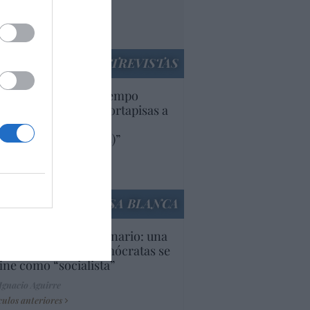
rruecos”: acusa una
utí
panidad
ENTREVISTAS
uropa lleva mucho tiempo
iendo aranceles y cortapisas a
oductos y compañías
ricanas (y europeas)”
Ana Sánchez Arjona
culos anteriores
LA CASA BLANCA
U. Inquietante escenario: una
cera parte de los demócratas se
ine como “socialista”
Ignacio Aguirre
culos anteriores