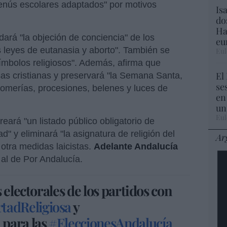
nús escolares adaptados" por motivos
Is
do
Ha
dará "la objeción de conciencia" de los
eu
as leyes de eutanasia y aborto". También se
Eul
símbolos religiosos". Además, afirma que
El
osas cristianas y preservará "la Semana Santa,
se
romerías, procesiones, belenes y luces de
en
un
Eul
reará "un listado público obligatorio de
d" y eliminará "la asignatura de religión del
Ar
 otra medidas laicistas.
Adelante Andalucía
a al de Por Andalucía.
 electorales de los partidos con
tadReligiosa
y
a
para las
#EleccionesAndalucía