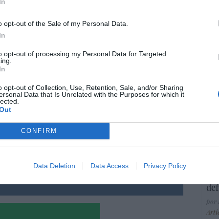
atos no son cifras abstractas. Detrás de cada
In
Ma
es religiosas, templos, símbolos y derechos
ce
His
o opt-out of the Sale of my Personal Data.
ertad religiosa no puede depender del color
In
ar relegada al último lugar del debate
to opt-out of processing my Personal Data for Targeted
ing.
“E
In
pon
pr
o opt-out of Collection, Use, Retention, Sale, and/or Sharing
ersonal Data that Is Unrelated with the Purposes for which it
ame
resado este artículo?
lected.
Out
por 
tro newsletter y recibe cada dia
Artí
o más destacado de Hispanidad
CONFIRM
EEU
Data Deletion
Data Access
Privacy Policy
iones legales
ter
def
por 
Artí