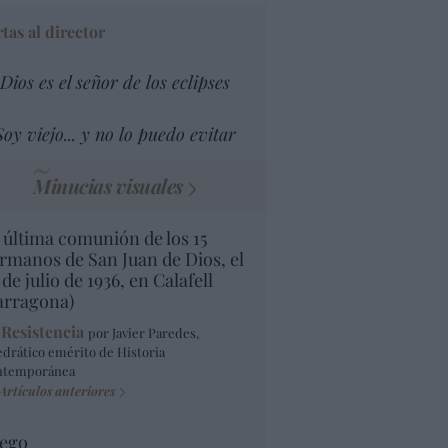
tas al director
Dios es el señor de los eclipses
Soy viejo... y no lo puedo evitar
Minucias visuales
 última comunión de los 15
rmanos de San Juan de Dios, el
 de julio de 1936, en Calafell
arragona)
 Resistencia
por Javier Paredes,
edrático emérito de Historia
ntemporánea
Artículos anteriores
ego