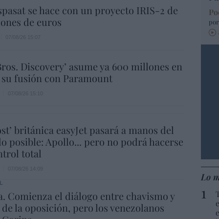
spasat se hace con un proyecto IRIS-2 de
Po
lones de euros
por
07/08/26 15:07
ros. Discovery’ asume ya 600 millones en
 su fusión con Paramount
07/08/26 15:10
ost’ británica easyJet pasará a manos del
o posible: Apollo... pero no podrá hacerse
trol total
07/08/26 14:09
Lo m
L
. Comienza el diálogo entre chavismo y
 de la oposición, pero los venezolanos