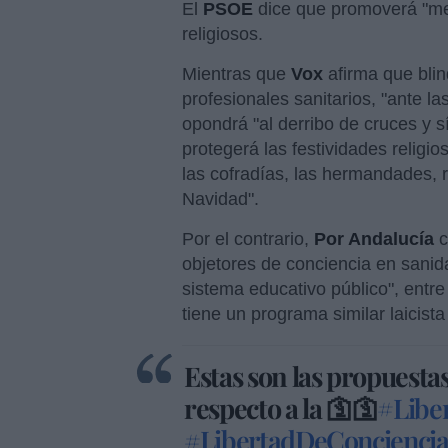
El
PSOE
dice que promoverá "me
religiosos.
Mientras que
Vox
afirma que blin
profesionales sanitarios, "ante l
opondrá "al derribo de cruces y 
protegerá las festividades religi
las cofradías, las hermandades, 
Navidad".
Por el contrario,
Por Andalucía
c
objetores de conciencia en sanida
sistema educativo público", entre
tiene un programa similar laicist
Estas son las propuestas
respecto a la 🛐🛐
#Liber
#LibertadDeConcienci