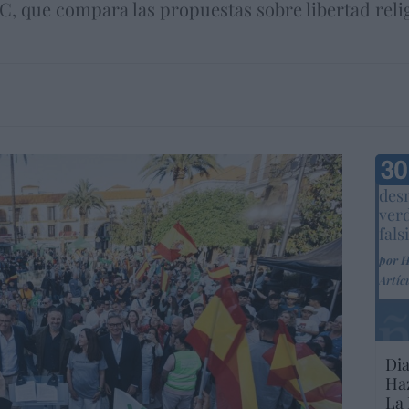
, que compara las propuestas sobre libertad relig
Marc
desm
ver
fals
por 
Artíc
Dia
Haz
La 