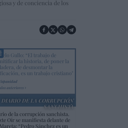
iosa y de conciencia de los
elo Gullo: “El trabajo de
itificar la historia, de poner la
dadera, de desmontar la
ificación, es un trabajo cristiano"
Hispanidad
ulos anteriores
DIARIO DE LA CORRUPCIÓN
SANCHISTA
rio de la corrupción sanchista.
te Oír se manifiesta delante de
Mareta: “Pedro Sánchez es un