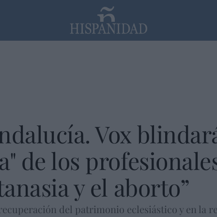
PP
SANTANDER
Religión
ndalucía. Vox blindará
" de los profesionale
tanasia y el aborto”
 recuperación del patrimonio eclesiástico y en la r