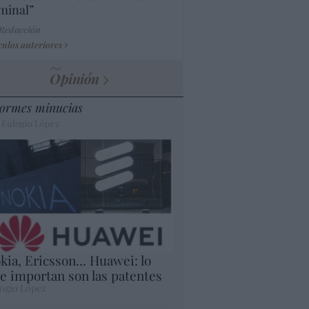
minal”
 Redacción
culos anteriores
Opinión
ormes minucias
 Eulogio López
kia, Ericsson... Huawei: lo
e importan son las patentes
ogio López