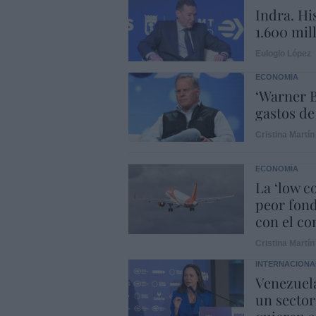
Indra. Hi
1.600 mil
Eulogio López
ECONOMÍA
‘Warner B
gastos de
Cristina Martín
ECONOMÍA
La ‘low c
peor fond
con el con
Cristina Martín
INTERNACIONA
Venezuela
un sector