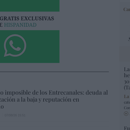
Car
La
he
30
(T
io imposible de los Entrecanales: deuda al
La
zación a la baja y reputación en
cat
ho
Co
07/08/26 15:51
Fu