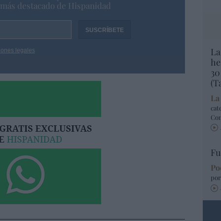
o más destacado de Hispanidad
La
iones legales
he
30
(T
La
cat
Co
Fu
Po
por