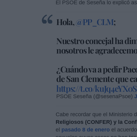
El PSOE de Seseña lo explicó así 
Hola,
@PP_CLM
;
Nuestro concejal ha dimi
nosotros le agradecemos
¿Cuándo va a pedir Paco
de San Clemente que can
https://t.co/kuJq4eYX0S
PSOE Seseña (@sesenaPsoe)
J
Cabe recordar que el Ministerio de
Religiosos (CONFER) y la Conf
el
pasado 8 de enero
el acuerdo