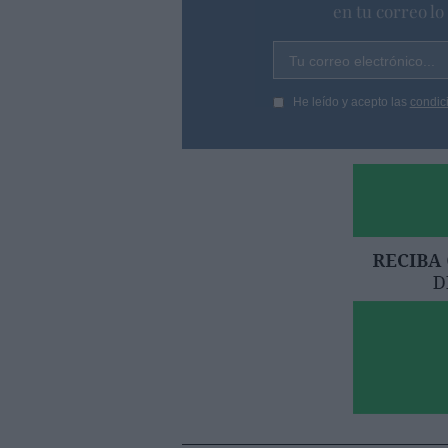
en tu correo l
Tu correo electrónico...
He leído y acepto las
condic