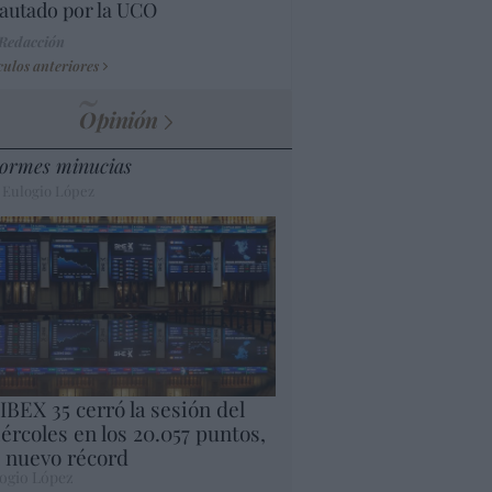
autado por la UCO
 Redacción
culos anteriores
Opinión
ormes minucias
 Eulogio López
 IBEX 35 cerró la sesión del
ércoles en los 20.057 puntos,
 nuevo récord
ogio López