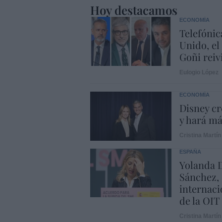
Hoy destacamos
ECONOMÍA
Telefónic
Unido, el
Goñi reiv
Eulogio López
ECONOMÍA
Disney cr
y hará m
Cristina Martín
ESPAÑA
Yolanda D
Sánchez, 
internaci
de la OIT
Cristina Martín