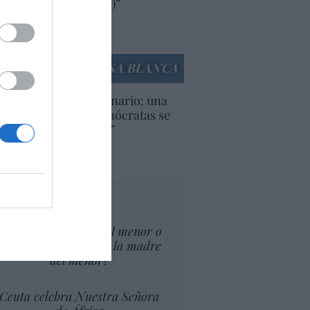
ricanas (y europeas)”
Ana Sánchez Arjona
culos anteriores
LA CASA BLANCA
U. Inquietante escenario: una
cera parte de los demócratas se
ine como “socialista”
Ignacio Aguirre
culos anteriores
tas al director
¿El Superior interés el menor o
el superior interés de la madre
del menor?
Ceuta celebra Nuestra Señora