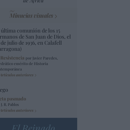
de África
Minucias visuales
 última comunión de los 15
rmanos de San Juan de Dios, el
 de julio de 1936, en Calafell
arragona)
 Resistencia
por Javier Paredes,
edrático emérito de Historia
ntemporánea
Artículos anteriores
ego
eta pasmado
 J. R. Pablos
Artículos anteriores
El Reinado