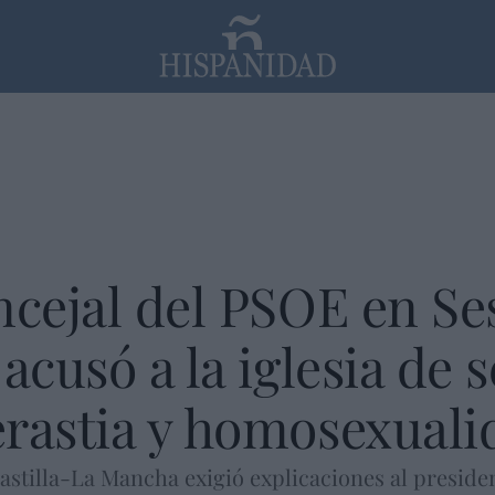
PP
SANTANDER
Religión
ncejal del PSOE en Se
acusó a la iglesia de 
rastia y homosexuali
astilla-La Mancha exigió explicaciones al president