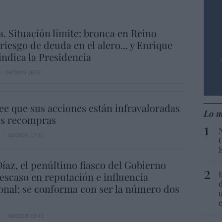
a. Situación límite: bronca en Reino
 riesgo de deuda en el alero... y Enrique
indica la Presidencia
06/08/26 16:47
ee que sus acciones están infravaloradas
Lo m
ás recompras
06/08/26 17:11
íaz, el penúltimo fiasco del Gobierno
escaso en reputación e influencia
onal: se conforma con ser la número dos
06/08/26 12:41