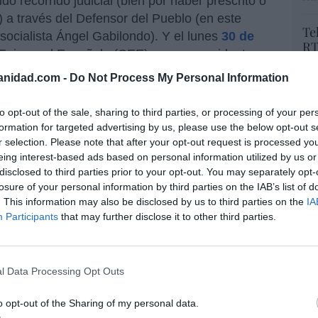
o recorrido judicial (bien por haber prescrito o
r) a través del Defensor del Pueblo (en este
Te
socialista Ángel Gabilondo). Y el lunes
30 de
RT
 Episcopal Española (CEE) con su presidente
lo
ncia Española de Religiosos (CONFER) con
Ce
anidad.com -
Do Not Process My Personal Information
del Pueblo Ángel Gabilondo y el ministro de
li
di
s con las Cortes Félix Bolaños han firmado el
to opt-out of the sale, sharing to third parties, or processing of your per
hu
o 8 de enero: un protocolo para reconocer y
formation for targeted advertising by us, please use the below opt-out s
po
sexuales en el ámbito de la Iglesia Católica.
r selection. Please note that after your opt-out request is processed y
His
eing interest-based ads based on personal information utilized by us or
 duda de por qué solo se reabren los abusos
disclosed to third parties prior to your opt-out. You may separately opt-
Cu
losure of your personal information by third parties on the IAB’s list of
a católica -todos ellos absolutamente
tu
. This information may also be disclosed by us to third parties on the
IA
está- que hayan prescrito. Y por qué la única
Red
Participants
that may further disclose it to other third parties.
omprometido a reparar, incluso casos
 además, que los abusos sexuales cometidos
l Data Processing Opt Outs
“E
gún estadísticas, tan solo el 0,2%. ¿Y con el
pon
o opt-out of the Sharing of my personal data.
pr
bilondo y Bolaños? ¿O es que hay interés en