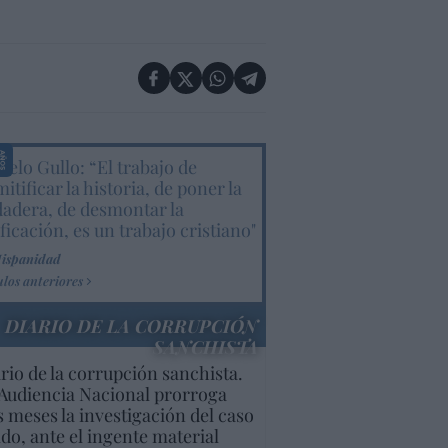
elo Gullo: “El trabajo de
itificar la historia, de poner la
dadera, de desmontar la
ificación, es un trabajo cristiano"
Hispanidad
ulos anteriores
DIARIO DE LA CORRUPCIÓN
SANCHISTA
rio de la corrupción sanchista.
Audiencia Nacional prorroga
s meses la investigación del caso
do, ante el ingente material