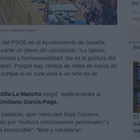
inc
por
Artí
ha con camiseta negra
jal del PSOE en el Ayuntamiento de Seseña
En
rante un pleno del consistorio: "La Iglesia
por
erastia y homosexualidad. No es la postura del
ares. Porque hay cientos de miles de casos de
porque si un cura viola a un niño es un
tilla-La Mancha
exigió explicaciones al
Emiliano García-Page.
 palabras, ayer miércoles Raúl Casares,
El
mi
ión por "motivos estrictamente personales" y
un
 irrevocable", "libre y voluntaria".
Eul