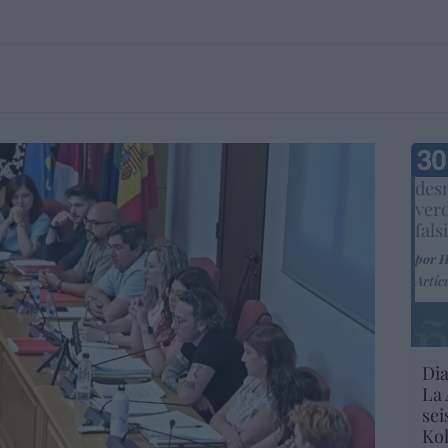
Marc
desm
ver
fals
por 
Artíc
Dia
La 
sei
Kol