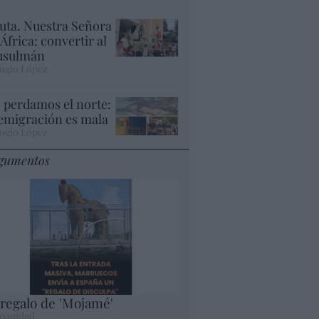
uta. Nuestra Señora
 África: convertir al
sulmán
ogio López
 perdamos el norte:
 emigración es mala
ogio López
gumentos
 regalo de 'Mojamé'
panidad