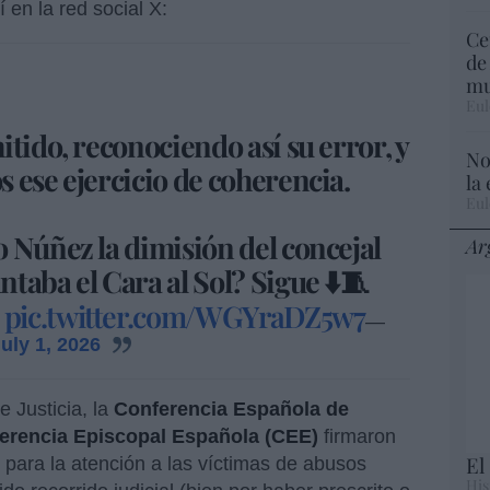
en la red social X:
Ce
de
mu
Eul
tido, reconociendo así su error, y
No
 ese ejercicio de coherencia.
la
Eul
 Núñez la dimisión del concejal
Ar
taba el Cara al Sol? Sigue ⬇️🧵
pic.twitter.com/WGYraDZ5w7
—
uly 1, 2026
 Justicia, la
Conferencia Española de
erencia Episcopal Española (CEE)
firmaron
El
 para la atención a las víctimas de abusos
His