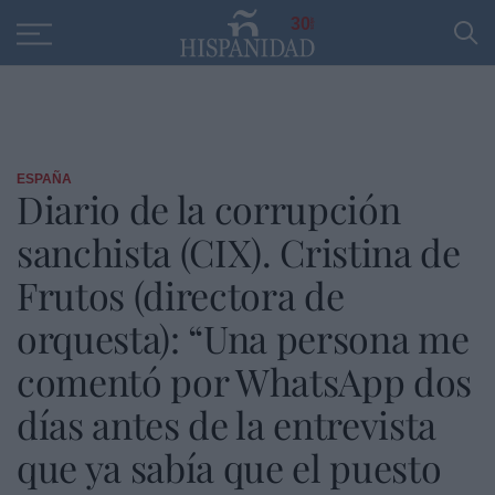
Educación
Entrevistas
PP
SANTANDER
R
30
ESPAÑA
Diario de la corrupción
sanchista (CIX). Cristina de
Frutos (directora de
orquesta): “Una persona me
comentó por WhatsApp dos
días antes de la entrevista
que ya sabía que el puesto