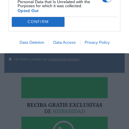
Personal Data that Is Unrelated with the
¿Te ha interesado este artículo?
Purposes for which it was collected.
Opted Out
Suscríbete a nuestro newsletter y recibe cada dia
en tu correo lo más destacado de Hispanidad
CONFIRM
Tu correo electrónico...
Data Deletion
Data Access
Privacy Policy
He leído y acepto las
condiciones legales