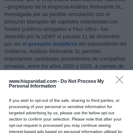
--propietario de la empresa Análisis Relevante SL,
investigada por su posible vinculación con el
presunto blanqueo de capitales relacionada con
fondos públicos otorgados a Plus Ultra-- fue
detenido por la UDEF el pasado 11 de diciembre,
por ser el
presunto testaferro
del expresidente del
Gobierno. Análisis Relevante SL percibió
importantes cantidades procedentes de compañías
privadas, entre los años 2020 y 2025, a cambio de
trabajos de consultoría. A la vez, Análisis Relevante
pagó a Zapatero y a sus hijas, Laura y Alba
www.hispanidad.com -
Do Not Process My
Personal Information
Rodríguez Espinosa, en esas mismas fechas, unos
660.000 euros por trabajos de consultoría y
If you wish to opt-out of the sale, sharing to third parties, or
maquetación.
processing of your personal or sensitive information for
targeted advertising by us, please use the below opt-out
En relación a este caso, The Objective aporta hoy
section to confirm your selection. Please note that after your
que
la UDEF de la Policía Nacional ha
opt-out request is processed you may continue seeing
descubierto tres nuevos pagos de la trama Plus
interest-based ads based on personal information utilized by