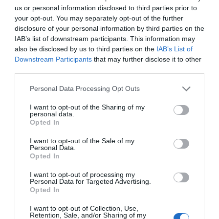
Ultra
al presunto testaferro de Zapatero, Julio
us or personal information disclosed to third parties prior to
your opt-out. You may separately opt-out of the further
Martínez Martínez, entre 2020 y 2021, por un valor
disclosure of your personal information by third parties on the
total de 93.220 euros.
IAB’s list of downstream participants. This information may
also be disclosed by us to third parties on the
IAB’s List of
Por otra parte, un joyero profesional, de nombre
Downstream Participants
that may further disclose it to other
José Muñoz,
ha tasado en 26 millones de euros
third parties.
el coste total de las joyas
incautas por la UDEF en
la caja fuerte de la oficina de José Luis Rodríguez
Personal Data Processing Opt Outs
Zapatero, recoge La Gaceta.
I want to opt-out of the Sharing of my
personal data.
Eso es mucho, mucho dinero. Y si esa valoración es
Opted In
cierta, la tesis de que eran joyas provenientes de
I want to opt-out of the Sale of my
herencias familiares decaería con fuerza...
Personal Data.
Opted In
ETIQUETAS:
DIARIO DE LA CORRUPCIÓN SANCHISTA
I want to opt-out of processing my
Personal Data for Targeted Advertising.
Opted In
I want to opt-out of Collection, Use,
Retention, Sale, and/or Sharing of my