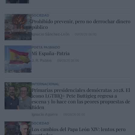
SOCIEDAD
Prohibido prevenir, pero no derrochar dinero
público
Ignacio Sánchez-León
09/08/26 06:00
POETA PASMADO
Mi España-Patria
J. R. Pablos
09/08/26 06:00
INTERNACIONAL
Primarias presidenciales demócratas 2028. El
icono LGTBIQ+ Pete Buttigieg regresa a
escena y lo hace con las peores propuestas de
Biden
Ignacio Aguirre
09/08/26 06:00
SOCIEDAD
Los cambios del Papa León XIV: lentos pero
acertados