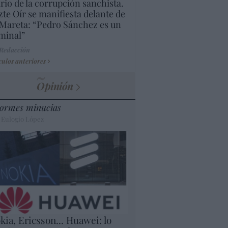
rio de la corrupción sanchista.
te Oír se manifiesta delante de
Mareta: “Pedro Sánchez es un
minal”
 Redacción
culos anteriores
Opinión
ormes minucias
 Eulogio López
kia, Ericsson... Huawei: lo