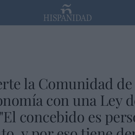
PP
SANTANDER
Religión
erte la Comunidad de 
onomía con una Ley d
 "El concebido es pers
o, y por eso tiene de