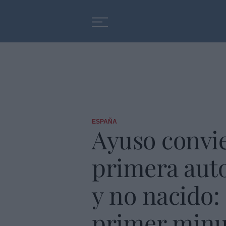
Educación
Entrevistas
ESPAÑA
Ayuso convi
primera aut
y no nacido:
primer minut