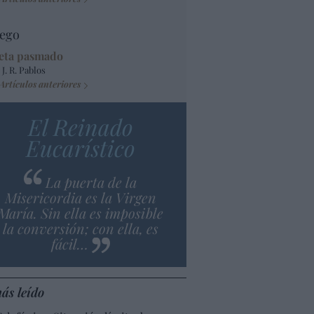
ego
eta pasmado
 J. R. Pablos
Artículos anteriores
El Reinado
Eucarístico
La puerta de la
Misericordia es la Virgen
María. Sin ella es imposible
la conversión; con ella, es
fácil…
ás leído