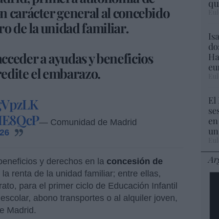
qu
n carácter general al concebido
Eul
 de la unidad familiar.
Is
do
cceder a ayudas y beneficios
Ha
eu
redite el embarazo.
Eul
El
fgVpzLK
se
YHE8QcP
en
— Comunidad de Madrid
un
026
Eul
Ar
beneficios y derechos en la
concesión de
 la renta de la unidad familiar; entre ellas,
ato, para el primer ciclo de Educación Infantil
scolar, abono transportes o al alquiler joven,
e Madrid.