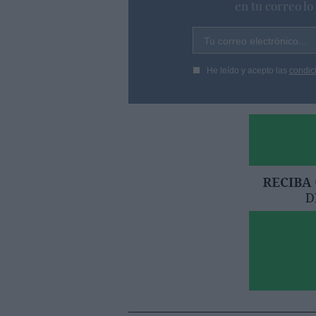
en tu correo l
Tu correo electrónico...
He leído y acepto las
condic