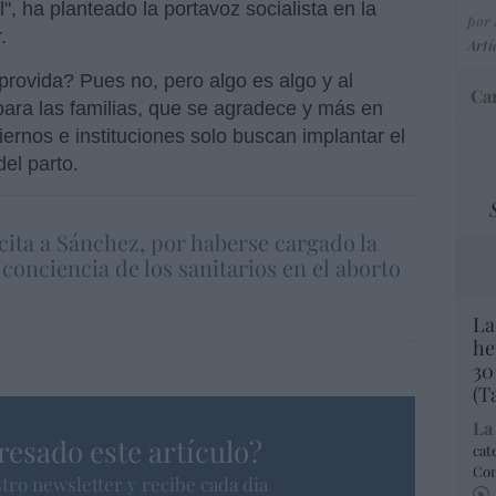
", ha planteado la portavoz socialista en la
por 
.
Artí
rovida? Pues no, pero algo es algo y al
Car
ara las familias, que se agradece y más en
ernos e instituciones solo buscan implantar el
el parto.
cita a Sánchez, por haberse cargado la
 conciencia de los sanitarios en el aborto
La
he
30
(T
La
resado este artículo?
cat
Co
tro newsletter y recibe cada dia