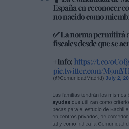
España en reconocer co
no nacido como miembro
✅ La norma permitirá a
fiscales desde que se ac
+Info:
https://t.co/oC0
pic.twitter.com/M9m
(@ComunidadMadrid)
July 2, 2
Las familias tendrán los mismos 
ayudas
que utilizan como criterio
becas para el estudio de Bachiller
en centros privados, de comedor e
tal y como indica la Comunidad d