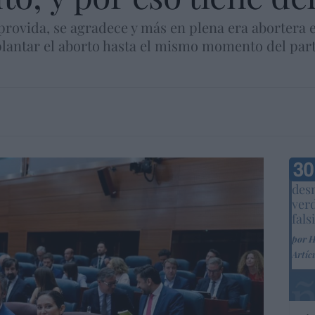
provida, se agradece y más en plena era abortera 
lantar el aborto hasta el mismo momento del parto
Marc
desm
ver
fals
por 
Artíc