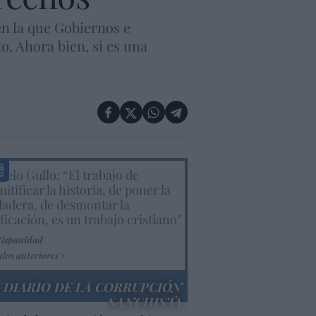
en la que Gobiernos e
. Ahora bien, si es una
elo Gullo: “El trabajo de
itificar la historia, de poner la
dadera, de desmontar la
ificación, es un trabajo cristiano"
Hispanidad
ulos anteriores
DIARIO DE LA CORRUPCIÓN
SANCHISTA