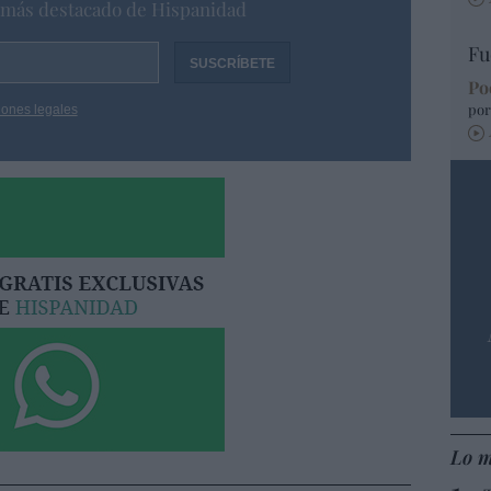
o más destacado de Hispanidad
Fu
Po
por
iones legales
Lo m