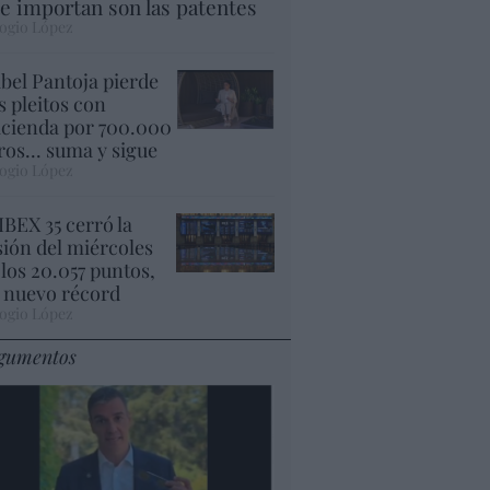
e importan son las patentes
ogio López
abel Pantoja pierde
s pleitos con
cienda por 700.000
ros... suma y sigue
ogio López
 IBEX 35 cerró la
sión del miércoles
 los 20.057 puntos,
 nuevo récord
ogio López
gumentos