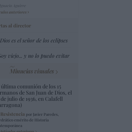
Ignacio Aguirre
culos anteriores
tas al director
Dios es el señor de los eclipses
Soy viejo... y no lo puedo evitar
Minucias visuales
 última comunión de los 15
rmanos de San Juan de Dios, el
 de julio de 1936, en Calafell
arragona)
 Resistencia
por Javier Paredes,
edrático emérito de Historia
ntemporánea
Artículos anteriores