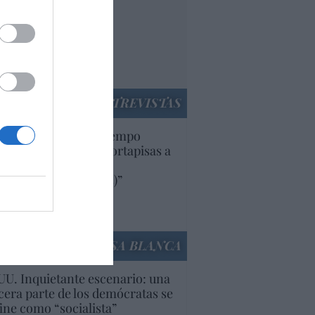
paña. Tenemos un
bierno en
nnivencia con
rruecos”: acusa una
utí
panidad
ENTREVISTAS
uropa lleva mucho tiempo
iendo aranceles y cortapisas a
oductos y compañías
ricanas (y europeas)”
Ana Sánchez Arjona
culos anteriores
LA CASA BLANCA
U. Inquietante escenario: una
cera parte de los demócratas se
ine como “socialista”