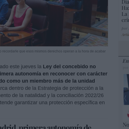
Dia
Haz
La 
cri
por
Artí
 pero recordarle que esos mismos derechos operan a la hora de acabar
En
do este jueves la
Ley del concebido no
por
primera autonomía en reconocer con carácter
ido como un miembro más de la unidad
ca dentro de la Estrategia de protección a la
nto de la natalidad y la conciliación 2022/26
ende garantizar una protección específica en
No
drid, primera autonomía de