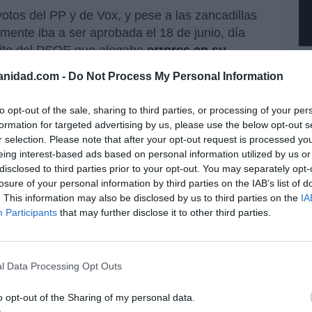
votos del PP y de Vox, y pese a las zancadillas
lmente iba a ser aprobada el 18 de junio, día
rito del PSOE que alegaba
errores en su
Ec
de
anidad.com -
Do Not Process My Personal Information
12
 el primer minuto, y por eso tiene
mi
to opt-out of the sale, sharing to third parties, or processing of your per
identa, Isabel Díaz Ayuso, a la que hay que
His
formation for targeted advertising by us, please use the below opt-out s
pero recordarle que esos mismos derechos operan
r selection. Please note that after your opt-out request is processed y
Vo
bido y no nacido.
eing interest-based ads based on personal information utilized by us or
hi
disclosed to third parties prior to your opt-out. You may separately opt-
y 
losure of your personal information by third parties on the IAB’s list of
 desde el primer minuto, y por
op
. This information may also be disclosed by us to third parties on the
IA
pr
Participants
that may further disclose it to other third parties.
Red
gión que así lo reconoce en sus
“S
si
l Data Processing Opt Outs
ab
po
o opt-out of the Sharing of my personal data.