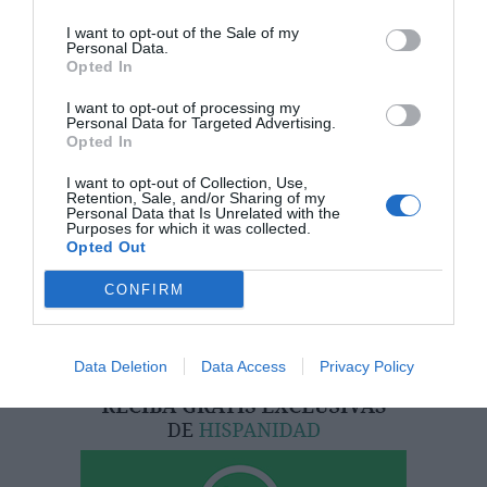
¿Te ha interesado este artículo?
I want to opt-out of the Sale of my
Personal Data.
Suscríbete a nuestro newsletter y recibe cada dia
Opted In
en tu correo lo más destacado de Hispanidad
I want to opt-out of processing my
Personal Data for Targeted Advertising.
Tu correo electrónico...
Opted In
I want to opt-out of Collection, Use,
Retention, Sale, and/or Sharing of my
Personal Data that Is Unrelated with the
Purposes for which it was collected.
He leído y acepto las
condiciones legales
Opted Out
CONFIRM
Data Deletion
Data Access
Privacy Policy