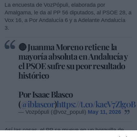
La encuesta de VozPópuli, elaborada por
Amalgama, le da al PP 56 diputados, al PSOE 28, a
Vox 16, a Por Andalucía 6 y a Adelante Andalucía
3.
🔴 Juanma Moreno retiene la
mayoría absoluta en Andalucía y
el PSOE sufre su peor resultado
histórico
Por Isaac Blasco
(
@iblascor
)
https://t.co/kacV7Zlg0B
— Vozpópuli (@voz_populi)
May 11, 2026
Así las cosas, el PP se mueve en un horquilla de