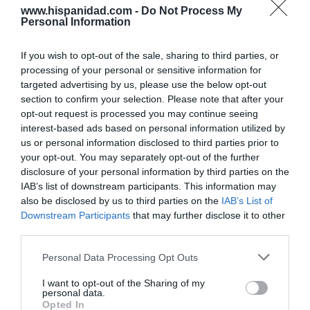
entre 54 y 58 escaños, por lo que está al borde de
www.hispanidad.com -
Do Not Process My
revalidar su mayoría absoluta (55 escaños).
Personal Information
El PSOE, por su parte, oscila entre los 25 y los 30
If you wish to opt-out of the sale, sharing to third parties, or
escaños, en comparación con los 30 que tiene
processing of your personal or sensitive information for
ahora y que fue el peor resultado histórico de los
targeted advertising by us, please use the below opt-out
socialistas en Andalucía.
section to confirm your selection. Please note that after your
opt-out request is processed you may continue seeing
De su lado, Vox obtendría entre los 13 y los 19
interest-based ads based on personal information utilized by
escaños, en comparación con los 14 que ostenta
us or personal information disclosed to third parties prior to
your opt-out. You may separately opt-out of the further
ahora mismo.
disclosure of your personal information by third parties on the
IAB’s list of downstream participants. This information may
Por Andalucía se mueve en un escenario de entre 4
also be disclosed by us to third parties on the
IAB’s List of
y 6 escaños (en 2022 sacó 5).
Downstream Participants
that may further disclose it to other
third parties.
Mientras que Adelante Andalucía obtendría entre 3
y 6 diputados autonómicos (ahora tiene 2).
Personal Data Processing Opt Outs
I want to opt-out of the Sharing of my
personal data.
Opted In