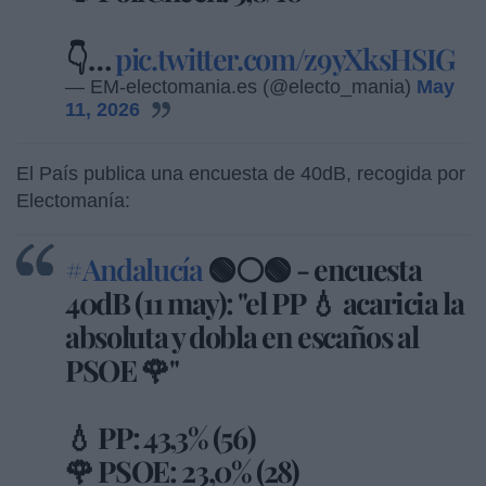
👇…
pic.twitter.com/z9yXksHSIG
— EM-electomania.es (@electo_mania)
May
11, 2026
El País publica una encuesta de 40dB, recogida por
Electomanía:
#Andalucía
🟢⚪🟢 - encuesta
40dB (11 may): "el PP 💧 acaricia la
absoluta y dobla en escaños al
PSOE 🌹"
💧 PP: 43,3% (56)
🌹 PSOE: 23,0% (28)