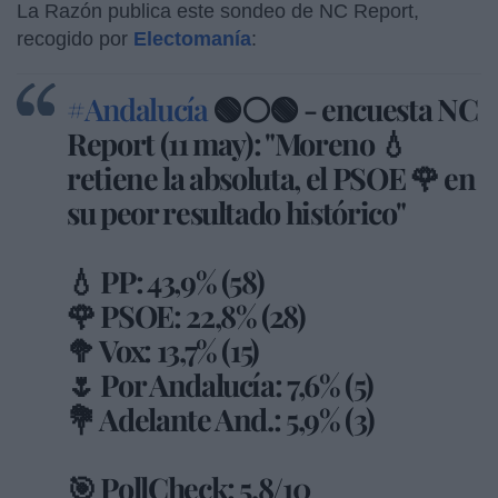
La Razón publica este sondeo de NC Report,
recogido por
Electomanía
:
#Andalucía
🟢⚪🟢 - encuesta NC
Report (11 may): "Moreno 💧
retiene la absoluta, el PSOE 🌹 en
su peor resultado histórico"
💧 PP: 43,9% (58)
🌹 PSOE: 22,8% (28)
🥦 Vox: 13,7% (15)
🌷 Por Andalucía: 7,6% (5)
💐 Adelante And.: 5,9% (3)
🎯 PollCheck: 5,8/10