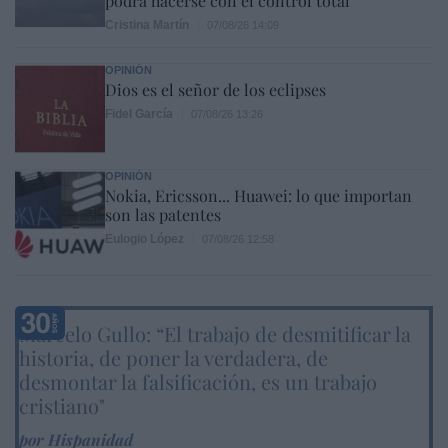
podrá hacerse con el control total
Cristina Martín
07/08/26 14:09
OPINIÓN
Dios es el señor de los eclipses
Fidel García
07/08/26 13:26
OPINIÓN
Nokia, Ericsson... Huawei: lo que importan
son las patentes
Eulogio López
07/08/26 12:58
Marcelo Gullo: “El trabajo de desmitificar la
historia, de poner la verdadera, de
desmontar la falsificación, es un trabajo
cristiano"
por Hispanidad