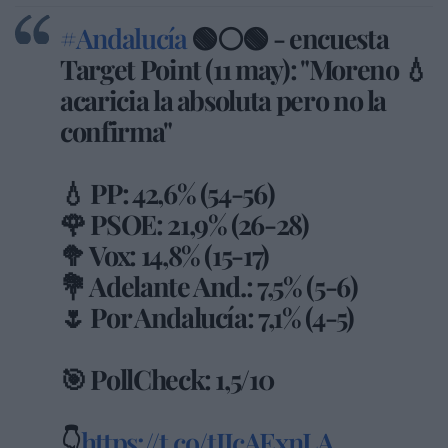
#Andalucía
🟢⚪🟢 - encuesta
Target Point (11 may): "Moreno 💧
acaricia la absoluta pero no la
confirma"
💧 PP: 42,6% (54-56)
🌹 PSOE: 21,9% (26-28)
🥦 Vox: 14,8% (15-17)
💐 Adelante And.: 7,5% (5-6)
🌷 Por Andalucía: 7,1% (4-5)
🎯 PollCheck: 1,5/10
👇
https://t.co/tJIcAExnLA