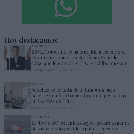
Hoy destacamos
ECONOMÍA
BBVA. Torres no se ha atrevido a acabar con
Onur Genç, mientras Rodríguez Soler le
exige que le nombre CEO... y exhibe músculo
Eulogio López
07/08/26 07:57
ESPAÑA
Sánchez se levanta de la tumbona para
hacerse una foto haciendo como que trabaja
en la crisis de Ceuta
Redacción
07/08/26 14:10
ECONOMÍA
La ‘low cost’ británica easyJet pasará a manos
del peor fondo posible: Apollo... pero no