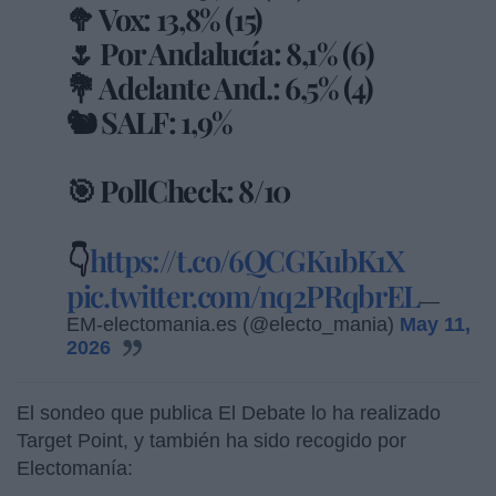
🥦 Vox: 13,8% (15)
🌷 Por Andalucía: 8,1% (6)
💐 Adelante And.: 6,5% (4)
🐿️ SALF: 1,9%
🎯 PollCheck: 8/10
👇
https://t.co/6QCGKubK1X
pic.twitter.com/nq2PRqbrEL
—
EM-electomania.es (@electo_mania)
May 11,
2026
El sondeo que publica El Debate lo ha realizado
Target Point, y también ha sido recogido por
Electomanía: