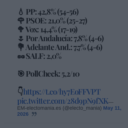
💧 PP: 42,8% (54-56)
🌹 PSOE: 21,0% (25-27)
🥦 Vox: 14,4% (17-19)
🌷 Por Andalucía: 7,8% (4-6)
💐 Adelante And.: 7,7% (4-6)
🥜 SALF: 2,0%
🎯 PollCheck: 5,2/10
👇
https://t.co/hy7EoFFVPT
pic.twitter.com/28d9pN9fXK
—
EM-electomania.es (@electo_mania)
May 11,
2026