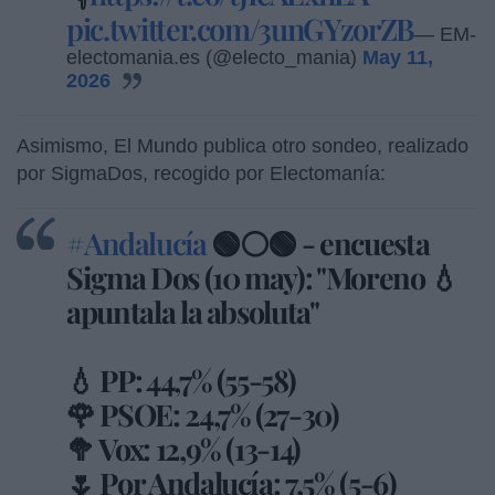
pic.twitter.com/3unGYzorZB
— EM-
electomania.es (@electo_mania)
May 11,
2026
Asimismo, El Mundo publica otro sondeo, realizado
por SigmaDos, recogido por Electomanía:
#Andalucía
🟢⚪🟢 - encuesta
Sigma Dos (10 may): "Moreno 💧
apuntala la absoluta"
💧 PP: 44,7% (55-58)
🌹 PSOE: 24,7% (27-30)
🥦 Vox: 12,9% (13-14)
🌷 Por Andalucía: 7,5% (5-6)