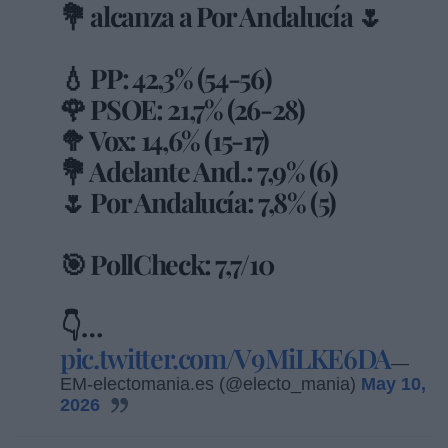
💐 alcanza a Por Andalucía 🌷
💧 PP: 42,3% (54-56)
🌹 PSOE: 21,7% (26-28)
🥦 Vox: 14,6% (15-17)
💐 Adelante And.: 7,9% (6)
🌷 Por Andalucía: 7,8% (5)
🎯 PollCheck: 7,7/10
👇…
pic.twitter.com/V9MiLKE6DA
—
EM-electomania.es (@electo_mania)
May 10,
2026