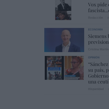
Vox pide d
fascista..
Redacción
0
ECONOMÍA
Siemens b
prevision
Cristina Martín
OPINIÓN
“Sánchez
su país, 
Gobierno
una ceutí
Hispanidad