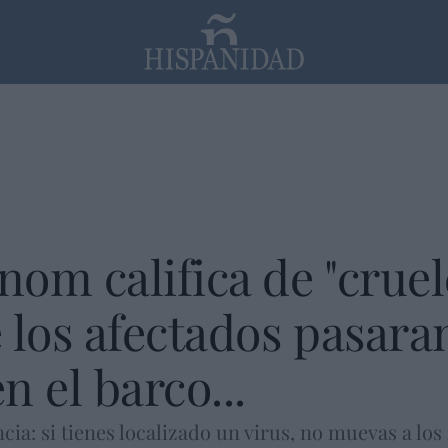
PP
SANTANDER
Religión
om califica de "cruel
 los afectados pasaran
n el barco...
ncia: si tienes localizado un virus, no muevas a lo