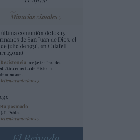
de África
Minucias visuales
 última comunión de los 15
rmanos de San Juan de Dios, el
 de julio de 1936, en Calafell
arragona)
 Resistencia
por Javier Paredes,
edrático emérito de Historia
ntemporánea
Artículos anteriores
ego
eta pasmado
 J. R. Pablos
Artículos anteriores
El Reinado