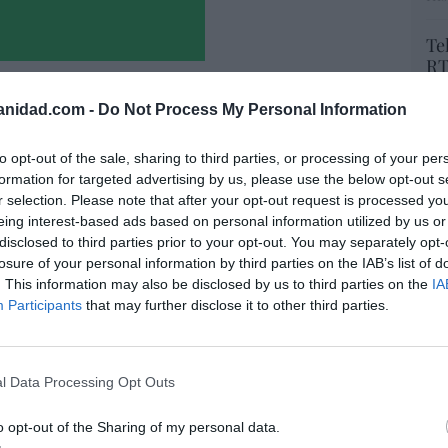
Te
RT
lo
Ce
anidad.com -
Do Not Process My Personal Information
li
di
to opt-out of the sale, sharing to third parties, or processing of your per
hu
formation for targeted advertising by us, please use the below opt-out s
po
r selection. Please note that after your opt-out request is processed y
His
eing interest-based ads based on personal information utilized by us or
disclosed to third parties prior to your opt-out. You may separately opt-
Cu
losure of your personal information by third parties on the IAB’s list of
tu
. This information may also be disclosed by us to third parties on the
IA
Red
Participants
that may further disclose it to other third parties.
a. Situación límite: bronca en Reino
 riesgo de deuda en el alero... y Enrique
indica la Presidencia
l Data Processing Opt Outs
“E
pon
06/08/26 16:47
o opt-out of the Sharing of my personal data.
pr