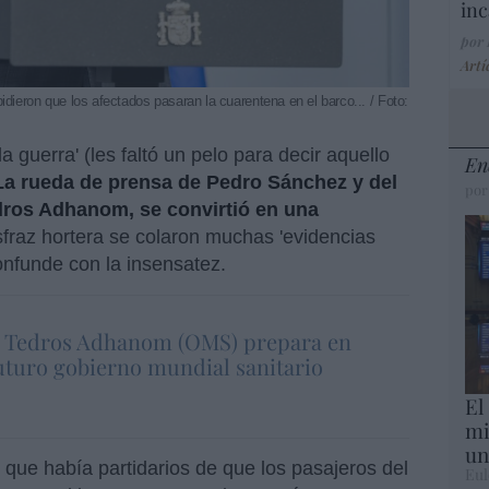
inc
por
Artí
dieron que los afectados pasaran la cuarentena en el barco... / Foto:
a guerra' (les faltó un pelo para decir aquello
En
La rueda de prensa de Pedro Sánchez y del
por
dros Adhanom, se convirtió en una
sfraz hortera se colaron muchas 'evidencias
onfunde con la insensatez.
. Tedros Adhanom (OMS) prepara en
uturo gobierno mundial sanitario
El
mi
un
que había partidarios de que los pasajeros del
Eul