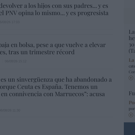
evolver a los hijos con sus padres... y es
.el PNV opina lo mismo... y es progresista
6/08/26 17:03
La
he
aja en bolsa, pese a que vuelve a elevar
30
(T
es, tras un trimestre récord
La
06/08/26 15:12
cat
Co
 es un sinvergüenza que ha abandonado a
porque Ceuta es España. Tenemos un
 en connivencia con Marruecos”: acusa
Fu
Po
por
06/08/26 11:30