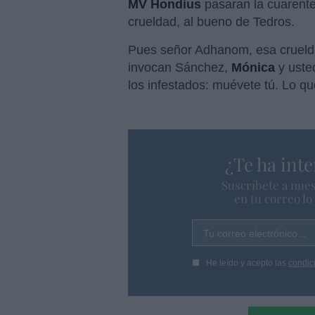
MV Hondius
pasaran la cuarente
crueldad, al bueno de Tedros.
Pues señor Adhanom, esa crueldad
invocan Sánchez,
Mónica
y uste
los infestados: muévete tú. Lo 
¿Te ha inte
Suscríbete a nues
en tu correo l
Tu correo electrónico...
He leído y acepto las
condic