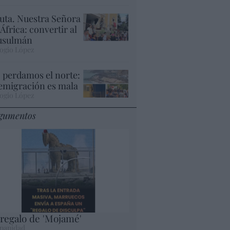
uta. Nuestra Señora
 África: convertir al
sulmán
ogio López
 perdamos el norte:
 emigración es mala
ogio López
gumentos
 regalo de 'Mojamé'
panidad