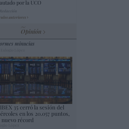
autado por la UCO
 Redacción
culos anteriores
Opinión
ormes minucias
 Eulogio López
 IBEX 35 cerró la sesión del
ércoles en los 20.057 puntos,
 nuevo récord
ogio López