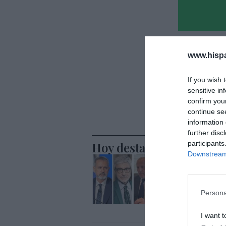
www.hisp
If you wish 
sensitive in
confirm you
continue se
information 
further disc
Hoy destacamos
participants
Downstream 
ECONOMÍA
Telefónic
Unido, el
Goñi reiv
Persona
Eulogio López
I want t