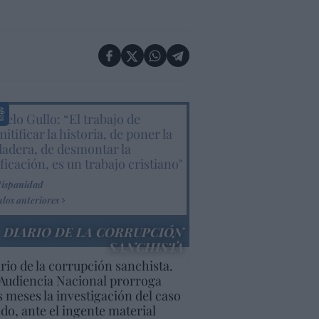
elo Gullo: “El trabajo de
itificar la historia, de poner la
dadera, de desmontar la
ificación, es un trabajo cristiano"
Hispanidad
ulos anteriores
DIARIO DE LA CORRUPCIÓN
SANCHISTA
rio de la corrupción sanchista.
Audiencia Nacional prorroga
s meses la investigación del caso
do, ante el ingente material