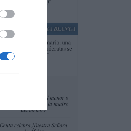
ricanas (y europeas)”
Ana Sánchez Arjona
culos anteriores
LA CASA BLANCA
U. Inquietante escenario: una
cera parte de los demócratas se
ine como “socialista”
Ignacio Aguirre
culos anteriores
tas al director
¿El Superior interés el menor o
el superior interés de la madre
del menor?
Ceuta celebra Nuestra Señora