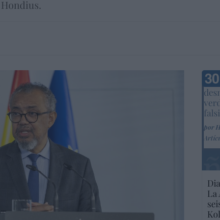
V Hondius.
Marc
desm
ver
fals
por 
Artíc
Dia
La 
sei
Kol