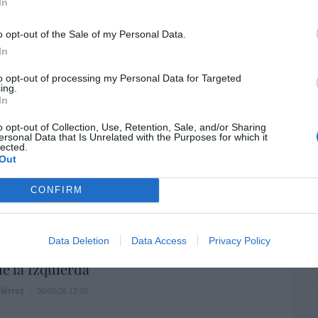
ame
In
por 
ee que sus acciones están infravaloradas
o opt-out of the Sale of my Personal Data.
Artí
ás recompras
In
06/08/26 17:11
to opt-out of processing my Personal Data for Targeted
ing.
In
EEU
íaz, el penúltimo fiasco del Gobierno
ter
escaso en reputación e influencia
o opt-out of Collection, Use, Retention, Sale, and/or Sharing
def
ersonal Data that Is Unrelated with the Purposes for which it
onal: se conforma con ser la número dos
lected.
por 
Out
Artí
06/08/26 12:41
CONFIRM
Car
L
 De la Espriella toma posesión como
Data Deletion
Data Access
Privacy Policy
e, entre amenazas terroristas del ELN y el
de la Izquierda
iérrez
06/08/26 12:35