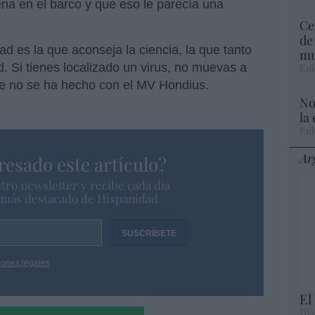
na en el barco y que eso le parecía una
Ce
de
 es la que aconseja la ciencia, la que tanto
mu
d. Si tienes localizado un virus, no muevas a
Eul
que no se ha hecho con el MV Hondius.
No
la
Eul
Ar
resado este artículo?
tro newsletter y recibe cada dia
o más destacado de Hispanidad
iones legales
El
His