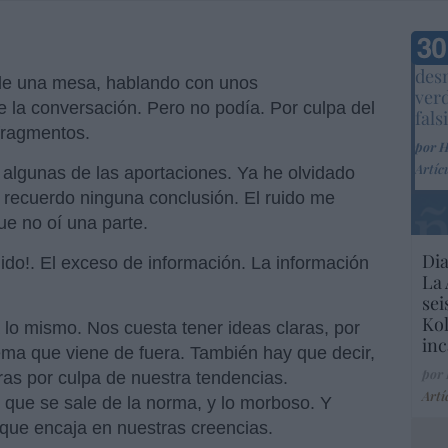
Marc
desm
r de una mesa, hablando con unos
ver
de la conversación. Pero no podía. Por culpa del
fals
fragmentos.
por 
Artíc
 algunas de las aportaciones. Ya he olvidado
o recuerdo ninguna conclusión. El ruido me
ue no oí una parte.
Dia
ruido!. El exceso de información. La información
La 
sei
Kol
 lo mismo. Nos cuesta tener ideas claras, por
inc
lema que viene de fuera. También hay que decir,
por
ras por culpa de nuestra tendencias.
Artí
que se sale de la norma, y lo morboso. Y
que encaja en nuestras creencias.