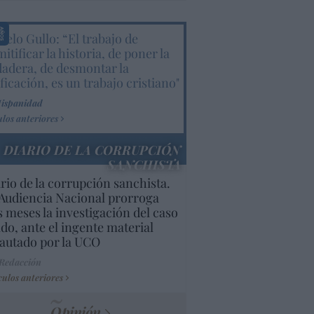
elo Gullo: “El trabajo de
itificar la historia, de poner la
dadera, de desmontar la
ificación, es un trabajo cristiano"
Hispanidad
ulos anteriores
DIARIO DE LA CORRUPCIÓN
SANCHISTA
rio de la corrupción sanchista.
Audiencia Nacional prorroga
s meses la investigación del caso
do, ante el ingente material
autado por la UCO
 Redacción
culos anteriores
Opinión