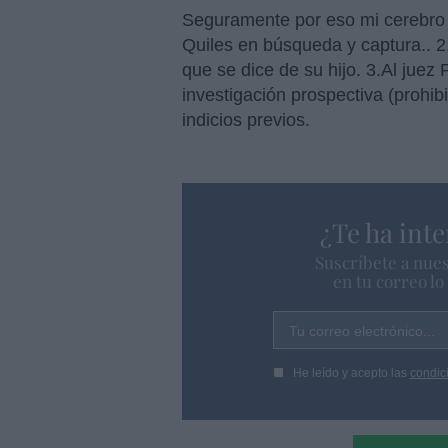
Seguramente por eso mi cerebro ha
Quiles en búsqueda y captura.. 2.
que se dice de su hijo. 3.Al juez
investigación prospectiva (prohib
indicios previos.
¿Te ha inte
Suscríbete a nues
en tu correo l
Tu correo electrónico...
He leído y acepto las
condic