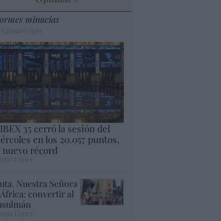
ormes minucias
 Eulogio López
 IBEX 35 cerró la sesión del
ércoles en los 20.057 puntos,
 nuevo récord
ogio López
uta. Nuestra Señora
 África: convertir al
sulmán
ogio López