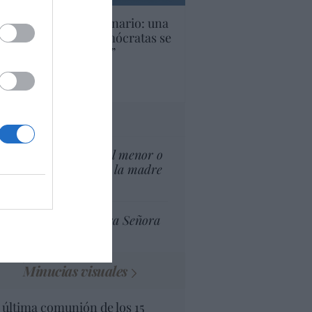
U. Inquietante escenario: una
cera parte de los demócratas se
ine como “socialista”
Ignacio Aguirre
culos anteriores
tas al director
¿El Superior interés el menor o
el superior interés de la madre
del menor?
Ceuta celebra Nuestra Señora
de África
Minucias visuales
 última comunión de los 15