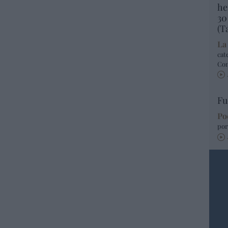
he
30
(T
La
cat
Co
Fu
Po
por