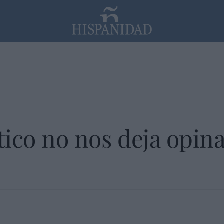
PP
SANTANDER
Religión
ítico no nos deja opin