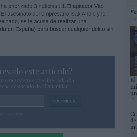
 priorizado 3 noticias : 1.El agitador Vito
En
El asesinato del empresario Isak Andic y lo
por
 Peinado, se le acusa de realizar una
ida en España) para buscar cualquier delito sin
resado este artículo?
El
tro newsletter y recibe cada dia
mi
o más destacado de Hispanidad
un
Eul
Ce
iones legales
de
mu
Eul