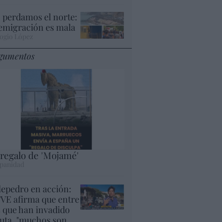
 perdamos el norte:
 emigración es mala
ogio López
gumentos
 regalo de 'Mojamé'
panidad
lepedro en acción:
VE afirma que entre
s que han invadido
uta, "muchos son