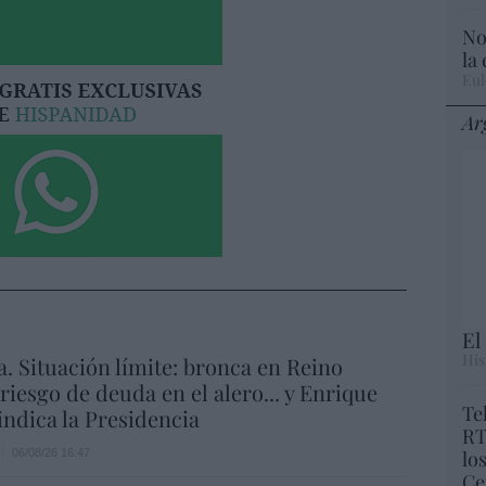
No
la
Eul
Ar
El
His
a. Situación límite: bronca en Reino
 riesgo de deuda en el alero... y Enrique
Te
indica la Presidencia
RT
06/08/26 16:47
lo
Ce