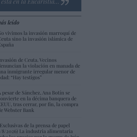
está en la Eucaristía…
ás leído
No vivimos la invasión marroquí de
Ceuta sino la invasión islámica de
España
Invasión de Ceuta. Vecinos
denuncian la violación en manada de
una inmigrante irregular menor de
edad: “Hay testigos”
A pesar de Sánchez, Ana Botín se
convierte en la décima banquera de
EEUU, tras cerrar, por fin, la compra
de Webster Bank
(Exclusivas de la prensa de papel
5/8/2026) La industria alimentaria
sube los precios por la guerra de Irán