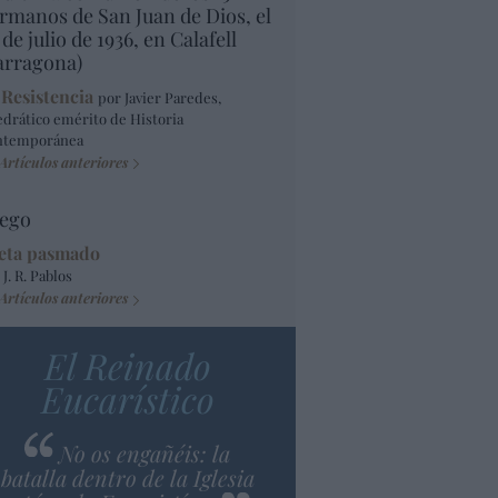
rmanos de San Juan de Dios, el
 de julio de 1936, en Calafell
arragona)
 Resistencia
por Javier Paredes,
edrático emérito de Historia
ntemporánea
Artículos anteriores
ego
eta pasmado
 J. R. Pablos
Artículos anteriores
El Reinado
Eucarístico
No os engañéis: la
batalla dentro de la Iglesia