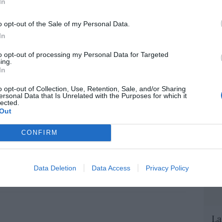
In
evolver a los hijos con sus padres... y es
EEU
.el PNV opina lo mismo... y es progresista
o opt-out of the Sale of my Personal Data.
ter
def
In
6/08/26 17:03
por 
to opt-out of processing my Personal Data for Targeted
ing.
Artí
In
aja en bolsa, pese a que vuelve a elevar
es, tras un trimestre récord
Car
o opt-out of Collection, Use, Retention, Sale, and/or Sharing
ersonal Data that Is Unrelated with the Purposes for which it
06/08/26 15:12
lected.
Out
 es un sinvergüenza que ha abandonado a
CONFIRM
porque Ceuta es España. Tenemos un
 en connivencia con Marruecos”: acusa
Data Deletion
Data Access
Privacy Policy
06/08/26 11:30
La