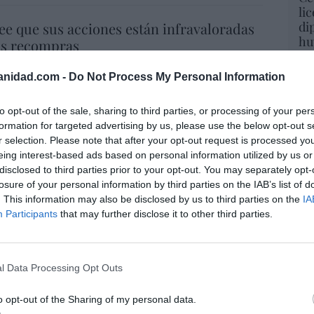
li
di
ee que sus acciones están infravaloradas
hu
ás recompras
po
His
06/08/26 17:11
anidad.com -
Do Not Process My Personal Information
Cu
íaz, el penúltimo fiasco del Gobierno
to opt-out of the sale, sharing to third parties, or processing of your per
tu
escaso en reputación e influencia
formation for targeted advertising by us, please use the below opt-out s
Red
onal: se conforma con ser la número dos
r selection. Please note that after your opt-out request is processed y
eing interest-based ads based on personal information utilized by us or
disclosed to third parties prior to your opt-out. You may separately opt-
06/08/26 12:41
losure of your personal information by third parties on the IAB’s list of
“E
. This information may also be disclosed by us to third parties on the
IA
pon
Participants
that may further disclose it to other third parties.
L
pr
 De la Espriella toma posesión como
ame
e, entre amenazas terroristas del ELN y el
por 
de la Izquierda
l Data Processing Opt Outs
Artí
iérrez
06/08/26 12:35
o opt-out of the Sharing of my personal data.