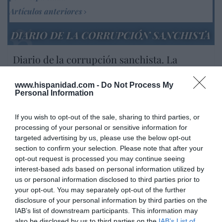
Artículos anteriores
DIARIO DE LA CORRUPCIÓN SANCHISTA
Diario de la corrupción sanchista. La
Audiencia Nacional prorroga seis meses la
investigación del caso Koldo, ante el
www.hispanidad.com -
Do Not Process My
ingente material incautado por la UCO
Personal Information
por Redacción
If you wish to opt-out of the sale, sharing to third parties, or
Artículos anteriores
processing of your personal or sensitive information for
targeted advertising by us, please use the below opt-out
Opinión
section to confirm your selection. Please note that after your
opt-out request is processed you may continue seeing
interest-based ads based on personal information utilized by
Enormes minucias
us or personal information disclosed to third parties prior to
por Eulogio López
your opt-out. You may separately opt-out of the further
disclosure of your personal information by third parties on the
IAB’s list of downstream participants. This information may
also be disclosed by us to third parties on the
IAB’s List of