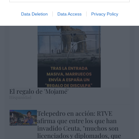
Argumentos
Data Deletion
Data Access
Privacy Policy
El regalo de 'Mojamé'
Hispanidad
Telepedro en acción: RTVE
afirma que entre los que han
invadido Ceuta, "muchos son
licenciados y diplomados, que