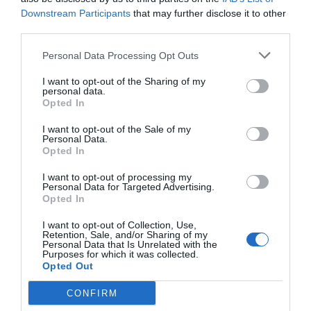
Downstream Participants
that may further disclose it to other
third parties.
Personal Data Processing Opt Outs
I want to opt-out of the Sharing of my
personal data.
Opted In
I want to opt-out of the Sale of my
El IBEX 35 cerró la sesión del miércoles en
Personal Data.
los 20.057 puntos, un nuevo récord
Opted In
Eulogio López
I want to opt-out of processing my
Personal Data for Targeted Advertising.
Ceuta. Nuestra Señora de África:
Opted In
convertir al musulmán
I want to opt-out of Collection, Use,
Eulogio López
Retention, Sale, and/or Sharing of my
Personal Data that Is Unrelated with the
Purposes for which it was collected.
No perdamos el norte: la
Opted Out
emigración es mala
CONFIRM
Eulogio López