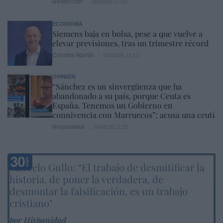
Redacción
06/08/26 17:03
ECONOMÍA
Siemens baja en bolsa, pese a que vuelve a
elevar previsiones, tras un trimestre récord
Cristina Martín
06/08/26 15:12
OPINIÓN
“Sánchez es un sinvergüenza que ha
abandonado a su país, porque Ceuta es
España. Tenemos un Gobierno en
connivencia con Marruecos”: acusa una ceutí
Hispanidad
06/08/26 11:30
Marcelo Gullo: “El trabajo de desmitificar la
historia, de poner la verdadera, de
desmontar la falsificación, es un trabajo
cristiano"
por Hispanidad