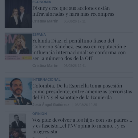
ECONOMÍA
Disney cree que sus acciones están
infravaloradas y hará más recompras
Cristina Martín
06/08/26 17:11
ESPAÑA
Yolanda Díaz, el penúltimo fiasco del
Gobierno Sánchez, escaso en reputación e
influencia internacional: se conforma con
ser la número dos de la OIT
Cristina Martín
06/08/26 12:41
INTERNACIONAL
Colombia. De la Espriella toma posesión
como presidente, entre amenazas terroristas
del ELN y el sabotaje de la Izquierda
José Ángel Gutiérrez
06/08/26 12:35
OPINIÓN
Vox pide devolver a los hijos con sus padres...
y es fascista...el PNV opina lo mismo... y es
progresista