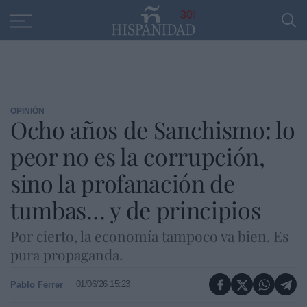
Educación
Entrevistas
PP
SANTANDER
R
30
OPINIÓN
Ocho años de Sanchismo: lo
peor no es la corrupción,
sino la profanación de
tumbas… y de principios
Por cierto, la economía tampoco va bien. Es
pura propaganda.
01/06/26 15:23
Pablo Ferrer