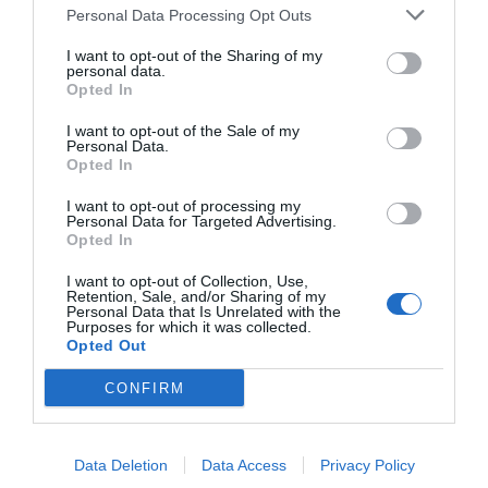
Personal Data Processing Opt Outs
I want to opt-out of the Sharing of my
personal data.
Opted In
I want to opt-out of the Sale of my
Nokia, Ericsson... Huawei: lo que importan
Personal Data.
Opted In
son las patentes
Eulogio López
I want to opt-out of processing my
Personal Data for Targeted Advertising.
Opted In
Isabel Pantoja pierde dos pleitos
con Hacienda por 700.000
I want to opt-out of Collection, Use,
euros... suma y sigue
Retention, Sale, and/or Sharing of my
Personal Data that Is Unrelated with the
Eulogio López
Purposes for which it was collected.
Opted Out
El IBEX 35 cerró la sesión del
CONFIRM
miércoles en los 20.057 puntos,
un nuevo récord
Eulogio López
Data Deletion
Data Access
Privacy Policy