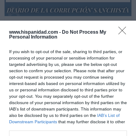
DIARIO DE LA CORRUPCIÓN SANCHISTA
Diario de la corrupción sanchista. Hazte
Oír se manifiesta delante de La Mareta:
www.hispanidad.com -
Do Not Process My
Personal Information
“Pedro Sánchez es un criminal”
por Redacción
If you wish to opt-out of the sale, sharing to third parties, or
Artículos anteriores
processing of your personal or sensitive information for
targeted advertising by us, please use the below opt-out
section to confirm your selection. Please note that after your
Opinión
opt-out request is processed you may continue seeing
interest-based ads based on personal information utilized by
Enormes minucias
us or personal information disclosed to third parties prior to
por Eulogio López
your opt-out. You may separately opt-out of the further
disclosure of your personal information by third parties on the
IAB’s list of downstream participants. This information may
also be disclosed by us to third parties on the
IAB’s List of
Downstream Participants
that may further disclose it to other
third parties.