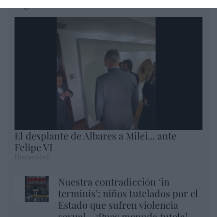
Argumentos
El desplante de Albares a Milei... ante
Felipe VI
Hispanidad
Nuestra contradicción ‘in
terminis’: niños tutelados por el
Estado que sufren violencia
sexual… ¡Pues menuda tutela!