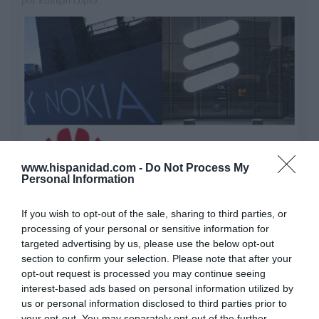
www.hispanidad.com -
Do Not Process My
Personal Information
Nokia, Ericsson... Huawei: lo que importan
son las patentes
If you wish to opt-out of the sale, sharing to third parties, or
Eulogio López
processing of your personal or sensitive information for
targeted advertising by us, please use the below opt-out
Isabel Pantoja pierde dos pleitos
section to confirm your selection. Please note that after your
con Hacienda por 700.000
opt-out request is processed you may continue seeing
euros... suma y sigue
interest-based ads based on personal information utilized by
us or personal information disclosed to third parties prior to
Eulogio López
your opt-out. You may separately opt-out of the further