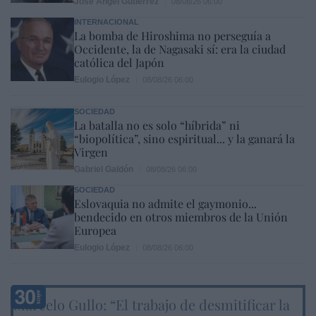
José Ángel Gutiérrez
08/08/26 06:00
INTERNACIONAL
La bomba de Hiroshima no perseguía a
Occidente, la de Nagasaki sí: era la ciudad
católica del Japón
Eulogio López
08/08/26 06:00
SOCIEDAD
La batalla no es solo “híbrida” ni
“biopolítica”, sino espiritual... y la ganará la
Virgen
Gabriel Galdón
08/08/26 06:00
SOCIEDAD
Eslovaquia no admite el gaymonio...
bendecido en otros miembros de la Unión
Europea
Eulogio López
08/08/26 06:00
Marcelo Gullo: “El trabajo de desmitificar la