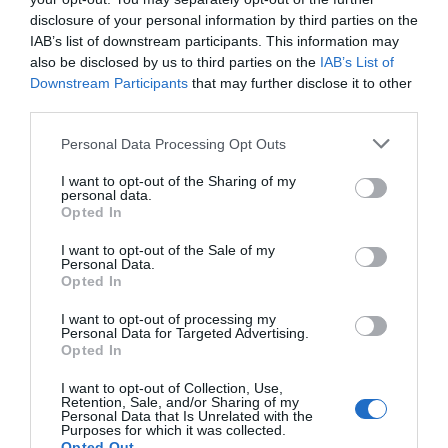
disclosure of your personal information by third parties on the
El IBEX 35 cerró la sesión del
IAB’s list of downstream participants. This information may
miércoles en los 20.057 puntos,
also be disclosed by us to third parties on the
IAB’s List of
un nuevo récord
Downstream Participants
that may further disclose it to other
Eulogio López
third parties.
Argumentos
Personal Data Processing Opt Outs
I want to opt-out of the Sharing of my
personal data.
Opted In
I want to opt-out of the Sale of my
Personal Data.
Opted In
I want to opt-out of processing my
Personal Data for Targeted Advertising.
Opted In
I want to opt-out of Collection, Use,
Retention, Sale, and/or Sharing of my
Eclipse Sánchez: "No te olvides de las gafas
Personal Data that Is Unrelated with the
Purposes for which it was collected.
protectoras. Así, el 12 de agosto sólo
Opted Out