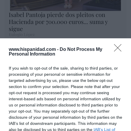
Isabel Pantoja pierde dos pleitos con
Hacienda por 700.000 euros... suma y
sigue
Eulogio López
El IBEX 35 cerró la sesión del
www.hispanidad.com -
Do Not Process My
Personal Information
miércoles en los 20.057 puntos,
un nuevo récord
If you wish to opt-out of the sale, sharing to third parties, or
Eulogio López
processing of your personal or sensitive information for
targeted advertising by us, please use the below opt-out
Ceuta. Nuestra Señora de África:
section to confirm your selection. Please note that after your
convertir al musulmán
opt-out request is processed you may continue seeing
Eulogio López
interest-based ads based on personal information utilized by
us or personal information disclosed to third parties prior to
Argumentos
your opt-out. You may separately opt-out of the further
disclosure of your personal information by third parties on the
IAB’s list of downstream participants. This information may
also be disclosed by us to third parties on the
IAB’s List of