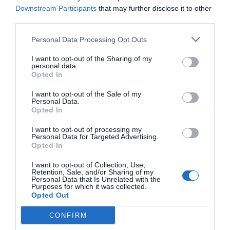
Downstream Participants
that may further disclose it to other
third parties.
Personal Data Processing Opt Outs
I want to opt-out of the Sharing of my
personal data.
Opted In
I want to opt-out of the Sale of my
Eclipse Sánchez: "No te olvides de las gafas
Personal Data.
Opted In
protectoras. Así, el 12 de agosto sólo
tendrás que mirar al cielo"
I want to opt-out of processing my
Hispanidad
Personal Data for Targeted Advertising.
Opted In
Vox pide devolver a los hijos con
I want to opt-out of Collection, Use,
sus padres... y es fascista...el PNV
Retention, Sale, and/or Sharing of my
Personal Data that Is Unrelated with the
opina lo mismo... y es
Purposes for which it was collected.
Opted Out
progresista
Redacción
CONFIRM