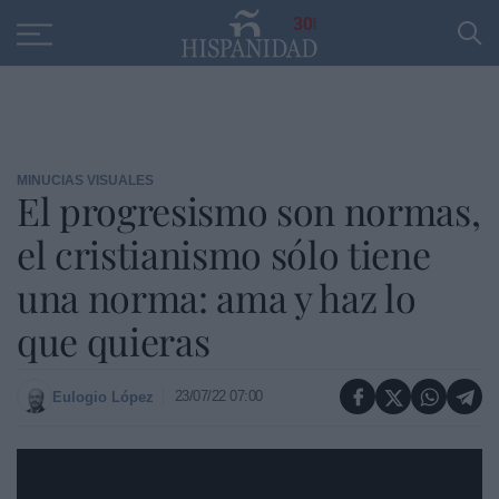
Educación
Entrevistas
PP
SANTANDER
R
30
MINUCIAS VISUALES
El progresismo son normas,
el cristianismo sólo tiene
una norma: ama y haz lo
que quieras
23/07/22 07:00
Eulogio López
https://youtu.be/rzTtZKHziL0