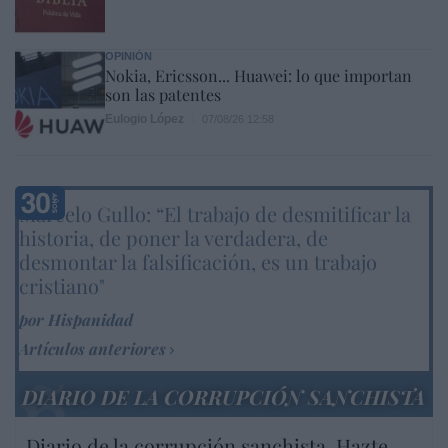
OPINIÓN
Nokia, Ericsson... Huawei: lo que importan
son las patentes
Eulogio López
07/08/26 12:58
Marcelo Gullo: “El trabajo de desmitificar la
historia, de poner la verdadera, de
desmontar la falsificación, es un trabajo
cristiano"
por Hispanidad
Artículos anteriores
DIARIO DE LA CORRUPCIÓN SANCHISTA
Diario de la corrupción sanchista. Hazte