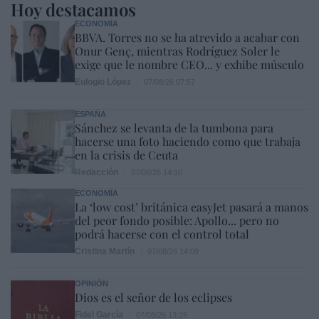
Hoy destacamos
ECONOMÍA
BBVA. Torres no se ha atrevido a acabar con
Onur Genç, mientras Rodríguez Soler le
exige que le nombre CEO... y exhibe músculo
Eulogio López
07/08/26 07:57
ESPAÑA
Sánchez se levanta de la tumbona para
hacerse una foto haciendo como que trabaja
en la crisis de Ceuta
Redacción
07/08/26 14:10
ECONOMÍA
La ‘low cost’ británica easyJet pasará a manos
del peor fondo posible: Apollo... pero no
podrá hacerse con el control total
Cristina Martín
07/08/26 14:09
OPINIÓN
Dios es el señor de los eclipses
Fidel García
07/08/26 13:26