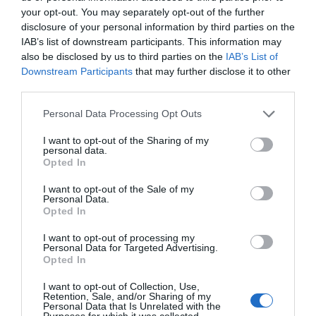
Opinión
your opt-out. You may separately opt-out of the further
disclosure of your personal information by third parties on the
IAB’s list of downstream participants. This information may
Enormes minucias
also be disclosed by us to third parties on the
IAB’s List of
por Eulogio López
Downstream Participants
that may further disclose it to other
third parties.
Personal Data Processing Opt Outs
I want to opt-out of the Sharing of my
personal data.
Opted In
I want to opt-out of the Sale of my
Personal Data.
Opted In
I want to opt-out of processing my
Personal Data for Targeted Advertising.
Nokia, Ericsson... Huawei: lo que importan
Opted In
son las patentes
Eulogio López
I want to opt-out of Collection, Use,
Retention, Sale, and/or Sharing of my
Personal Data that Is Unrelated with the
Purposes for which it was collected.