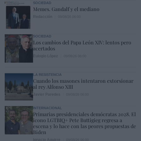
SOCIEDAD
Memes. Gandalf y el mediano
Redacción
09/08/26 06:00
SOCIEDAD
Los cambios del Papa León XIV: lentos pero
acertados
Eulogio López
09/08/26 06:00
LA RESISTENCIA
Cuando los masones intentaron extorsionar
al rey Alfonso XIII
Javier Paredes
09/08/26 06:00
INTERNACIONAL
Primarias presidenciales demócratas 2028. El
icono LGTBIQ+ Pete Buttigieg regresa a
escena y lo hace con las peores propuestas de
Biden
Ignacio Aguirre
09/08/26 06:00