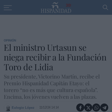
Educación
Entrevistas
PP
SANTANDER
R
30
OPINIÓN
El ministro Urtasun se
niega recibir a la Fundación
Toro de Lidia
Su presidente, Victorino Martín, recibe el
Premio Hispanidad Capitán Etayo: el
torero “no es más que cultura española”.
Encima, los jóvenes vuelven a las plazas.
11/12/24 14:14
Eulogio López