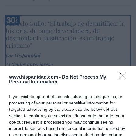
Marcelo Gullo: “El trabajo de desmitificar la
historia, de poner la verdadera, de
desmontar la falsificación, es un trabajo
cristiano"
por Hispanidad
Artículos anteriores
www.hispanidad.com -
Do Not Process My
DIARIO DE LA CORRUPCIÓN SANCHISTA
Personal Information
Diario de la corrupción sanchista. Hazte
If you wish to opt-out of the sale, sharing to third parties, or
Oír se manifiesta delante de La Mareta:
processing of your personal or sensitive information for
“Pedro Sánchez es un criminal”
targeted advertising by us, please use the below opt-out
section to confirm your selection. Please note that after your
por Redacción
opt-out request is processed you may continue seeing
Artículos anteriores
interest-based ads based on personal information utilized by
us or personal information disclosed to third parties prior to