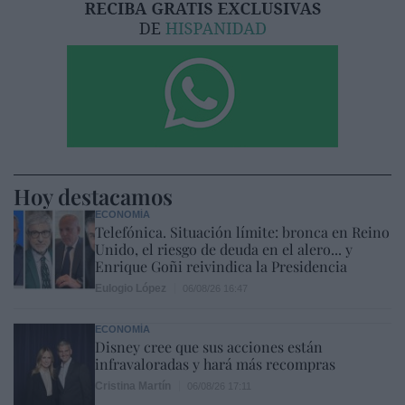
Hoy destacamos
ECONOMÍA
Telefónica. Situación límite: bronca en Reino
Unido, el riesgo de deuda en el alero... y
Enrique Goñi reivindica la Presidencia
Eulogio López
06/08/26 16:47
ECONOMÍA
Disney cree que sus acciones están
infravaloradas y hará más recompras
Cristina Martín
06/08/26 17:11