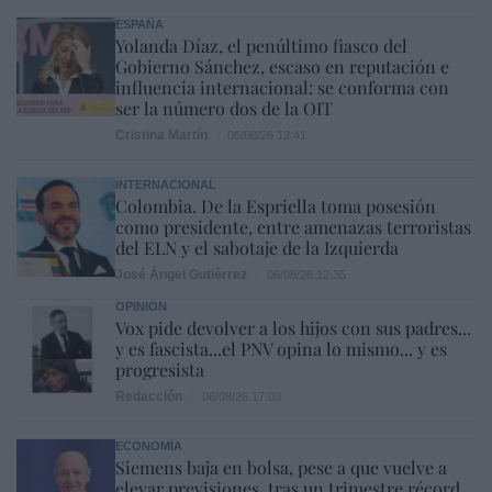
ESPAÑA
Yolanda Díaz, el penúltimo fiasco del
Gobierno Sánchez, escaso en reputación e
influencia internacional: se conforma con
ser la número dos de la OIT
Cristina Martín
06/08/26 12:41
INTERNACIONAL
Colombia. De la Espriella toma posesión
como presidente, entre amenazas terroristas
del ELN y el sabotaje de la Izquierda
José Ángel Gutiérrez
06/08/26 12:35
OPINIÓN
Vox pide devolver a los hijos con sus padres...
y es fascista...el PNV opina lo mismo... y es
progresista
Redacción
06/08/26 17:03
ECONOMÍA
Siemens baja en bolsa, pese a que vuelve a
elevar previsiones, tras un trimestre récord