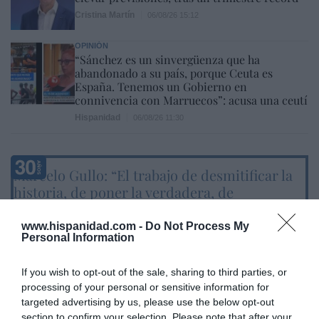
Cristina Martín
06/08/26 15:12
OPINIÓN
“Sánchez es un sinvergüenza que ha
abandonado a su país, porque Ceuta es
España. Tenemos un Gobierno en
connivencia con Marruecos”: acusa una ceutí
Hispanidad
06/08/26 11:30
Marcelo Gullo: “El trabajo de desmitificar la
historia, de poner la verdadera, de
desmontar la falsificación, es un trabajo
cristiano"
www.hispanidad.com -
Do Not Process My
Personal Information
por Hispanidad
Artículos anteriores
If you wish to opt-out of the sale, sharing to third parties, or
processing of your personal or sensitive information for
DIARIO DE LA CORRUPCIÓN SANCHISTA
targeted advertising by us, please use the below opt-out
section to confirm your selection. Please note that after your