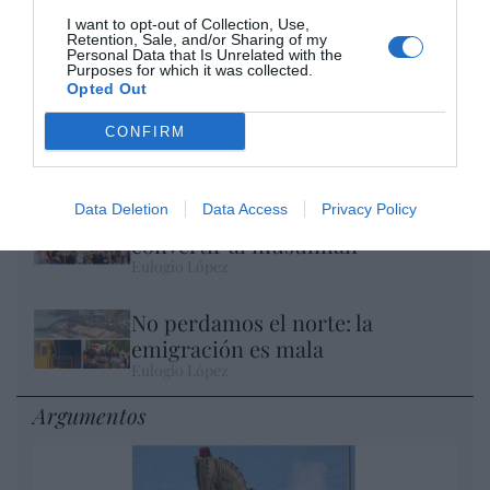
I want to opt-out of Collection, Use,
Retention, Sale, and/or Sharing of my
Personal Data that Is Unrelated with the
Purposes for which it was collected.
Opted Out
El IBEX 35 cerró la sesión del miércoles en
CONFIRM
los 20.057 puntos, un nuevo récord
Eulogio López
Data Deletion
Data Access
Privacy Policy
Ceuta. Nuestra Señora de África:
convertir al musulmán
Eulogio López
No perdamos el norte: la
emigración es mala
Eulogio López
Argumentos