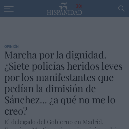
Educación
Entrevistas
PP
SANTANDER
R
30
OPINIÓN
Marcha por la dignidad.
¿Siete policías heridos leves
por los manifestantes que
pedían la dimisión de
Sánchez... ¿a qué no me lo
creo?
El delegado del Gobierno en Madrid,