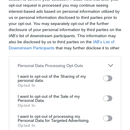
opt-out request is processed you may continue seeing
Diario de la corrupción sanchista. La
interest-based ads based on personal information utilized by
Audiencia Nacional prorroga seis meses la
us or personal information disclosed to third parties prior to
investigación del caso Koldo, ante el
your opt-out. You may separately opt-out of the further
ingente material incautado por la UCO
disclosure of your personal information by third parties on the
IAB’s list of downstream participants. This information may
por Redacción
also be disclosed by us to third parties on the
IAB’s List of
Artículos anteriores
Downstream Participants
that may further disclose it to other
third parties.
Opinión
Personal Data Processing Opt Outs
Enormes minucias
I want to opt-out of the Sharing of my
personal data.
por Eulogio López
Opted In
I want to opt-out of the Sale of my
Personal Data.
Opted In
I want to opt-out of processing my
Personal Data for Targeted Advertising.
Opted In