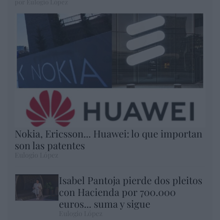
por Eulogio López
Nokia, Ericsson... Huawei: lo que importan
son las patentes
Eulogio López
Isabel Pantoja pierde dos pleitos
con Hacienda por 700.000
euros... suma y sigue
Eulogio López