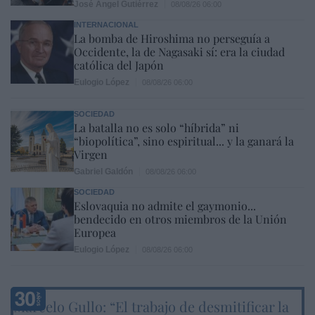
José Ángel Gutiérrez
08/08/26 06:00
INTERNACIONAL
La bomba de Hiroshima no perseguía a
Occidente, la de Nagasaki sí: era la ciudad
católica del Japón
Eulogio López
08/08/26 06:00
SOCIEDAD
La batalla no es solo “híbrida” ni
“biopolítica”, sino espiritual... y la ganará la
Virgen
Gabriel Galdón
08/08/26 06:00
SOCIEDAD
Eslovaquia no admite el gaymonio...
bendecido en otros miembros de la Unión
Europea
Eulogio López
08/08/26 06:00
Marcelo Gullo: “El trabajo de desmitificar la