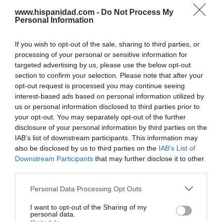
descalzo, el
padre Andrés Corsino de la Virgen
www.hispanidad.com -
Do Not Process My
del Pilar
(1896-1936). El padre Andrés tenía una
Personal Information
cabeza privilegiada y cuentan sus biógrafos que “la
mayor parte de su vida la pasó desempeñando
If you wish to opt-out of the sale, sharing to third parties, or
cátedras, de Teología alguna vez, pero de Ciencias
processing of your personal or sensitive information for
casi siempre. Se había especializado en las
targeted advertising by us, please use the below opt-out
Ciencias Físicas, en las cuales se hallaba como pez
section to confirm your selection. Please note that after your
opt-out request is processed you may continue seeing
en el agua”.
interest-based ads based on personal information utilized by
us or personal information disclosed to third parties prior to
Al estallar la Guerra Civil, las carmelitas descalzas
your opt-out. You may separately opt-out of the further
fueron expulsadas de su convento, las obligaron a
disclosure of your personal information by third parties on the
despojarse de los hábitos y las metieron presas en
IAB’s list of downstream participants. This information may
una casa de Villanueva de la Jara. Al padre Andrés,
also be disclosed by us to third parties on the
IAB’s List of
antes de asesinarlo, también le detuvieron en otra
Downstream Participants
that may further disclose it to other
third parties.
casa, de donde se escapó jugándose la vida para
llevar la comunión a las religiosas. Y lo que pasó lo
Personal Data Processing Opt Outs
cuentan mejor que yo las propias carmelitas
descalzas. Les copio su relato:
I want to opt-out of the Sharing of my
personal data.