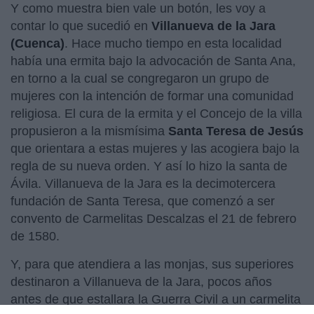
Y como muestra bien vale un botón, les voy a
contar lo que sucedió en
Villanueva de la Jara
(Cuenca)
. Hace mucho tiempo en esta localidad
había una ermita bajo la advocación de Santa Ana,
en torno a la cual se congregaron un grupo de
mujeres con la intención de formar una comunidad
religiosa. El cura de la ermita y el Concejo de la villa
propusieron a la mismísima
Santa Teresa de Jesús
que orientara a estas mujeres y las acogiera bajo la
regla de su nueva orden. Y así lo hizo la santa de
Ávila. Villanueva de la Jara es la decimotercera
fundación de Santa Teresa, que comenzó a ser
convento de Carmelitas Descalzas el 21 de febrero
de 1580.
Y, para que atendiera a las monjas, sus superiores
destinaron a Villanueva de la Jara, pocos años
antes de que estallara la Guerra Civil a un carmelita