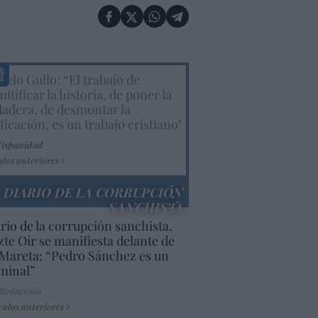
elo Gullo: “El trabajo de
itificar la historia, de poner la
dadera, de desmontar la
ificación, es un trabajo cristiano"
Hispanidad
ulos anteriores
DIARIO DE LA CORRUPCIÓN
SANCHISTA
rio de la corrupción sanchista.
te Oír se manifiesta delante de
Mareta: “Pedro Sánchez es un
minal”
 Redacción
culos anteriores