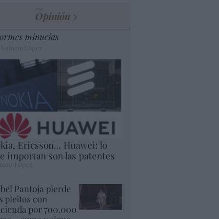
Opinión
ormes minucias
 Eulogio López
kia, Ericsson... Huawei: lo
e importan son las patentes
ogio López
abel Pantoja pierde
s pleitos con
cienda por 700.000