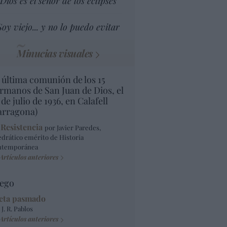
Dios es el señor de los eclipses
Soy viejo... y no lo puedo evitar
Minucias visuales
 última comunión de los 15
rmanos de San Juan de Dios, el
 de julio de 1936, en Calafell
arragona)
 Resistencia
por Javier Paredes,
edrático emérito de Historia
ntemporánea
Artículos anteriores
ego
eta pasmado
 J. R. Pablos
Artículos anteriores