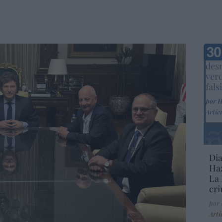
Marc
desm
ver
fals
por 
Artíc
Dia
Haz
La 
cri
por
Artí