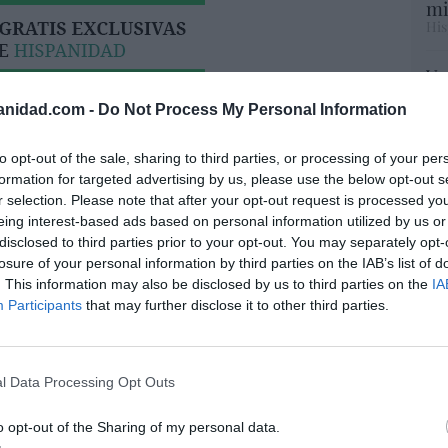
mi
His
Vo
hi
anidad.com -
Do Not Process My Personal Information
y 
op
pr
to opt-out of the sale, sharing to third parties, or processing of your per
Red
formation for targeted advertising by us, please use the below opt-out s
r selection. Please note that after your opt-out request is processed y
eing interest-based ads based on personal information utilized by us or
“S
disclosed to third parties prior to your opt-out. You may separately opt-
si
losure of your personal information by third parties on the IAB’s list of
ab
rol para ti, para mí, para todos, ¡por tu
. This information may also be disclosed by us to third parties on the
IA
po
!
Participants
that may further disclose it to other third parties.
Es
Go
ez-Tomé
08/08/26 06:00
co
Ma
l Data Processing Opt Outs
ce
ohamed en la boya
His
o opt-out of the Sharing of my personal data.
8/08/26 06:00