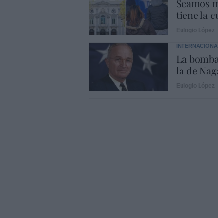
Seamos m
tiene la c
Eulogio López
INTERNACIONA
La bomba
la de Naga
Eulogio López