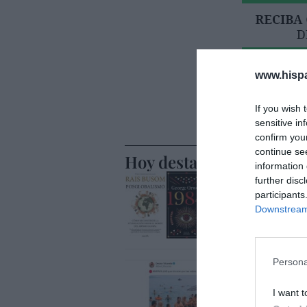
www.hisp
If you wish 
sensitive in
confirm you
continue se
Hoy destacamos
information 
SOCIEDAD
further disc
Chat Cont
participants
seguridad
Downstream 
Humberto Pér
Persona
SOCIEDAD
Memes. M
I want t
Redacción
0