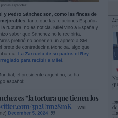
os pobres españoles”
lei y Pedro Sánchez son, como las fincas de
En
 mejorables,
tanto que las relaciones España-
por
la ruptura, no es noticia. Milei vino a España y
hizo saber que Sánchez no le recibiría,
ires prefirió no poner en un aprieto a SM
el brete de contradecir a Moncloa, algo que
cobardía.
La Zarzuela de su padre, el Rey
arreglado para recibir a Milei
.
undial, el presidente argentino, se ha
No
go español:
qu
Eul
chez es “la tortura que tienen los
Is
twitter.com/3p2Unn28mK
do
— Wall
Ha
ine)
December 5, 2024