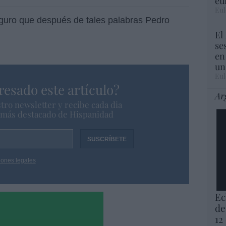
eu
Eul
eguro que después de tales palabras Pedro
El
se
en
un
Eul
resado este artículo?
Ar
tro newsletter y recibe cada dia
o más destacado de Hispanidad
iones legales
Ec
de
12