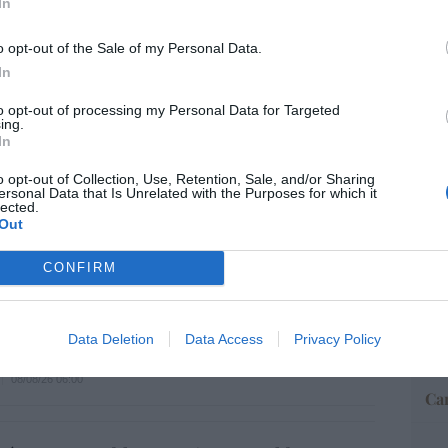
In
o opt-out of the Sale of my Personal Data.
“E
In
gobernamos mal, gobernemos barato”
pon
pr
to opt-out of processing my Personal Data for Targeted
08/08/26 06:00
ame
ing.
In
por 
Artí
o opt-out of Collection, Use, Retention, Sale, and/or Sharing
ersonal Data that Is Unrelated with the Purposes for which it
 no es solo “híbrida” ni “biopolítica”, sino
lected.
Out
... y la ganará la Virgen
EEU
08/08/26 06:00
CONFIRM
ter
def
a no admite el gaymonio... bendecido en
por 
Data Deletion
Data Access
Privacy Policy
embros de la Unión Europea
Artí
08/08/26 06:00
Car