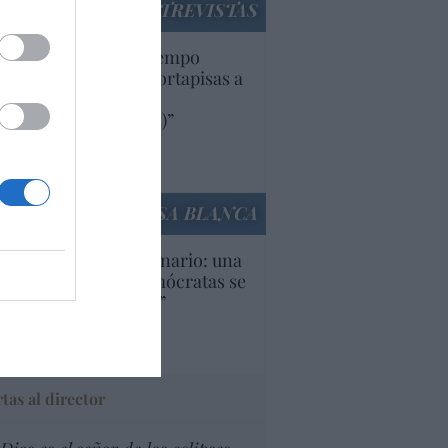
ENTREVISTAS
uropa lleva mucho tiempo
iendo aranceles y cortapisas a
oductos y compañías
ricanas (y europeas)”
Ana Sánchez Arjona
culos anteriores
LA CASA BLANCA
U. Inquietante escenario: una
cera parte de los demócratas se
ine como “socialista”
Ignacio Aguirre
culos anteriores
tas al director