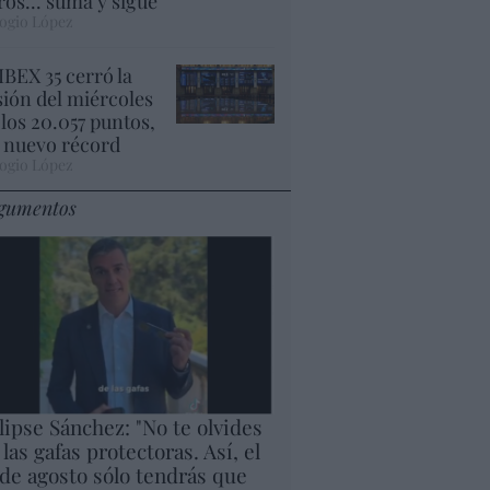
ros... suma y sigue
ogio López
 IBEX 35 cerró la
sión del miércoles
 los 20.057 puntos,
 nuevo récord
ogio López
gumentos
lipse Sánchez: "No te olvides
 las gafas protectoras. Así, el
 de agosto sólo tendrás que