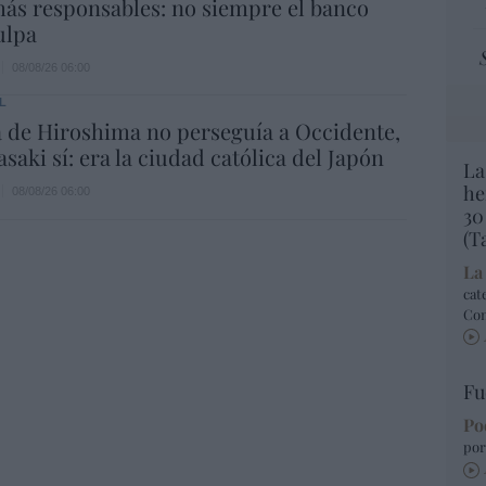
ás responsables: no siempre el banco
ulpa
08/08/26 06:00
L
 de Hiroshima no perseguía a Occidente,
saki sí: era la ciudad católica del Japón
La
he
08/08/26 06:00
30
(T
La
cat
Co
Fu
Po
por