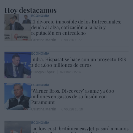
Hoy destacamos
ECONOMÍA
El divorcio imposible de los Entrecanales:
deuda al alza, cotización a la baja y
reputación en entredicho
Cristina Martín
07/08/26 15:51
ECONOMÍA
Indra. Hispasat se hace con un proyecto IRIS-
2 de 1.600 millones de euros
Eulogio López
07/08/26 15:07
ECONOMÍA
‘Warner Bros. Discovery’ asume ya 600
millones en gastos de su fusión con
Paramount
Cristina Martín
07/08/26 15:10
ECONOMÍA
La ‘low cost’ británica easyJet pasará a manos