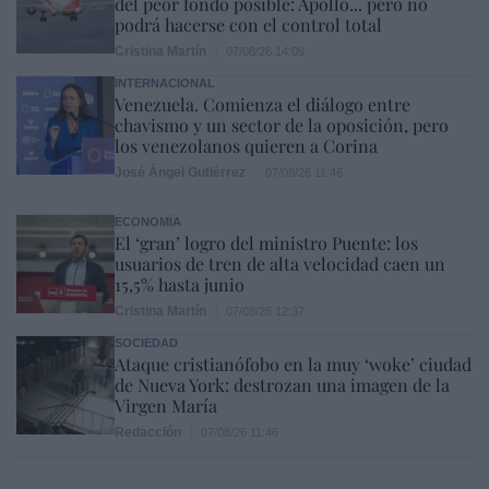
del peor fondo posible: Apollo... pero no
podrá hacerse con el control total
Cristina Martín
07/08/26 14:09
INTERNACIONAL
Venezuela. Comienza el diálogo entre
chavismo y un sector de la oposición, pero
los venezolanos quieren a Corina
José Ángel Gutiérrez
07/08/26 11:46
ECONOMÍA
El ‘gran’ logro del ministro Puente: los
usuarios de tren de alta velocidad caen un
15,5% hasta junio
Cristina Martín
07/08/26 12:37
SOCIEDAD
Ataque cristianófobo en la muy ‘woke’ ciudad
de Nueva York: destrozan una imagen de la
Virgen María
Redacción
07/08/26 11:46