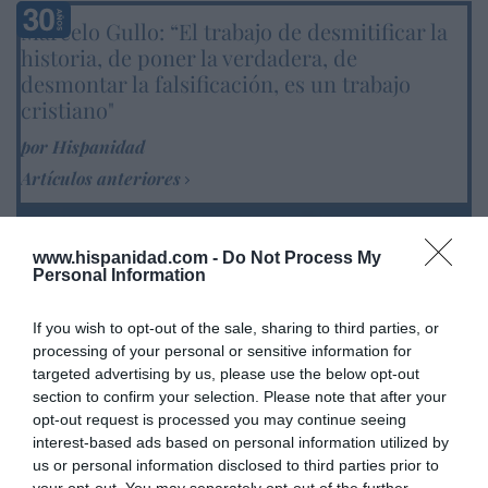
Marcelo Gullo: “El trabajo de desmitificar la
historia, de poner la verdadera, de
desmontar la falsificación, es un trabajo
cristiano"
por Hispanidad
Artículos anteriores
DIARIO DE LA CORRUPCIÓN SANCHISTA
www.hispanidad.com -
Do Not Process My
Personal Information
Diario de la corrupción sanchista. Hazte
Oír se manifiesta delante de La Mareta:
If you wish to opt-out of the sale, sharing to third parties, or
“Pedro Sánchez es un criminal”
processing of your personal or sensitive information for
por Redacción
targeted advertising by us, please use the below opt-out
section to confirm your selection. Please note that after your
Artículos anteriores
opt-out request is processed you may continue seeing
interest-based ads based on personal information utilized by
Opinión
us or personal information disclosed to third parties prior to
your opt-out. You may separately opt-out of the further