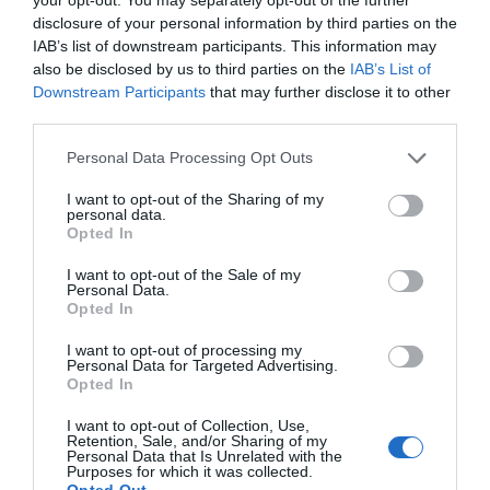
Enormes minucias
disclosure of your personal information by third parties on the
IAB’s list of downstream participants. This information may
por Eulogio López
also be disclosed by us to third parties on the
IAB’s List of
Downstream Participants
that may further disclose it to other
third parties.
Personal Data Processing Opt Outs
I want to opt-out of the Sharing of my
personal data.
Opted In
I want to opt-out of the Sale of my
Personal Data.
Opted In
Nokia, Ericsson... Huawei: lo que importan
I want to opt-out of processing my
son las patentes
Personal Data for Targeted Advertising.
Opted In
Eulogio López
I want to opt-out of Collection, Use,
Isabel Pantoja pierde dos pleitos
Retention, Sale, and/or Sharing of my
Personal Data that Is Unrelated with the
con Hacienda por 700.000
Purposes for which it was collected.
Opted Out