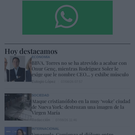
Hoy destacamos
ECONOMÍA
BBVA. Torres no se ha atrevido a acabar con
Onur Genç, mientras Rodríguez Soler le
exige que le nombre CEO... y exhibe músculo
Eulogio López
07/08/26 07:57
SOCIEDAD
Ataque cristianófobo en la muy ‘woke’ ciudad
de Nueva York: destrozan una imagen de la
Virgen María
Redacción
07/08/26 11:46
INTERNACIONAL
Venezuela. Comienza el diálogo entre