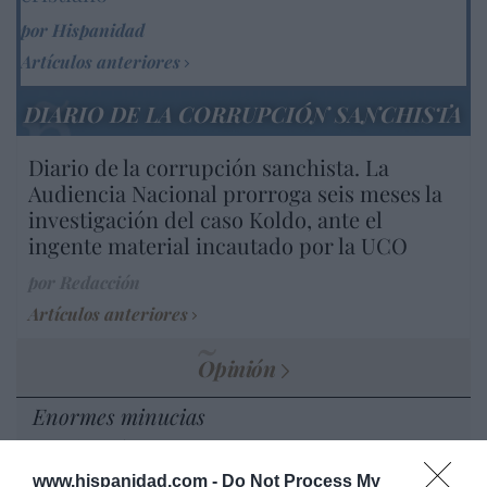
por Hispanidad
Artículos anteriores
DIARIO DE LA CORRUPCIÓN SANCHISTA
Diario de la corrupción sanchista. La
Audiencia Nacional prorroga seis meses la
investigación del caso Koldo, ante el
ingente material incautado por la UCO
por Redacción
Artículos anteriores
Opinión
Enormes minucias
por Eulogio López
www.hispanidad.com -
Do Not Process My