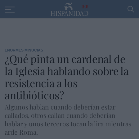
Educación
Entrevistas
PP
SANTANDER
R
30
ENORMES MINUCIAS
¿Qué pinta un cardenal de
la Iglesia hablando sobre la
resistencia a los
antibióticos?
Algunos hablan cuando deberían estar
callados, otros callan cuando deberían
hablar y unos terceros tocan la lira mientras
arde Roma.