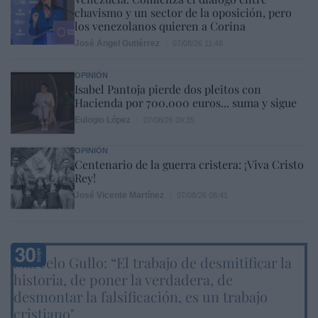
chavismo y un sector de la oposición, pero
los venezolanos quieren a Corina
José Ángel Gutiérrez
07/08/26 11:46
OPINIÓN
Isabel Pantoja pierde dos pleitos con
Hacienda por 700.000 euros... suma y sigue
Eulogio López
07/08/26 09:35
OPINIÓN
Centenario de la guerra cristera: ¡Viva Cristo
Rey!
José Vicente Martínez
07/08/26 08:41
Marcelo Gullo: “El trabajo de desmitificar la
historia, de poner la verdadera, de
desmontar la falsificación, es un trabajo
cristiano"