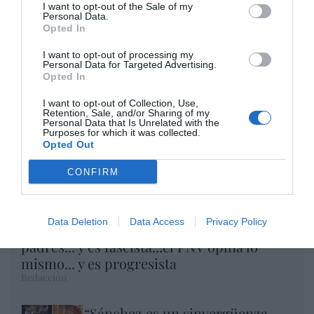
I want to opt-out of the Sale of my
Eulogio López
Personal Data.
Opted In
Argumentos
I want to opt-out of processing my
Personal Data for Targeted Advertising.
Opted In
I want to opt-out of Collection, Use,
Retention, Sale, and/or Sharing of my
Personal Data that Is Unrelated with the
Purposes for which it was collected.
Opted Out
CONFIRM
Data Deletion
Data Access
Privacy Policy
Vox pide devolver a los hijos con sus
padres... y es fascista...el PNV opina lo
mismo... y es progresista
Redacción
“Sánchez es un sinvergüenza