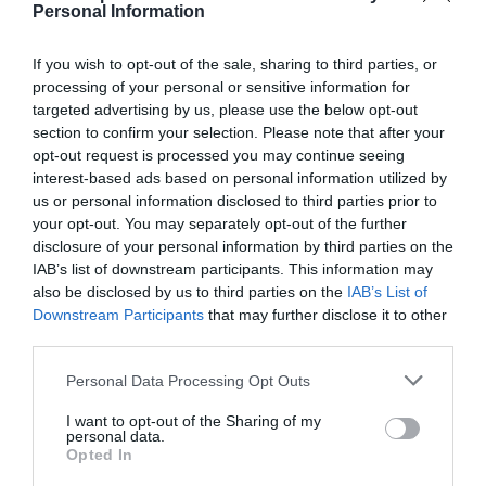
Personal Information
If you wish to opt-out of the sale, sharing to third parties, or
processing of your personal or sensitive information for
targeted advertising by us, please use the below opt-out
section to confirm your selection. Please note that after your
opt-out request is processed you may continue seeing
interest-based ads based on personal information utilized by
us or personal information disclosed to third parties prior to
your opt-out. You may separately opt-out of the further
El IBEX 35 cerró la sesión del miércoles en
disclosure of your personal information by third parties on the
los 20.057 puntos, un nuevo récord
IAB’s list of downstream participants. This information may
also be disclosed by us to third parties on the
IAB’s List of
Eulogio López
Downstream Participants
that may further disclose it to other
third parties.
Ceuta. Nuestra Señora de África:
convertir al musulmán
Personal Data Processing Opt Outs
Eulogio López
I want to opt-out of the Sharing of my
personal data.
No perdamos el norte: la
Opted In
emigración es mala