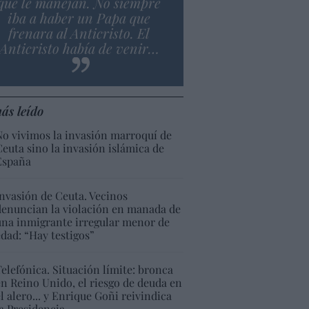
que le manejan. No siempre
iba a haber un Papa que
frenara al Anticristo. El
Anticristo había de venir…
ás leído
No vivimos la invasión marroquí de
Ceuta sino la invasión islámica de
España
Invasión de Ceuta. Vecinos
denuncian la violación en manada de
una inmigrante irregular menor de
edad: “Hay testigos”
Telefónica. Situación límite: bronca
en Reino Unido, el riesgo de deuda en
el alero... y Enrique Goñi reivindica
la Presidencia