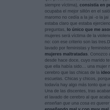
siempre víctima),
consistía en p
ocupaba el mejor sillón en el salón
maromo no cedía a la jai -o la jai
estaba claro que estaba ejercien
preguntas,
lo único que me aso
mujeres será víctima de la violen
no: con ese criterio son las tres
lavado por feministas y feminist
mujeres maltratadas
. Conozco 
desde hace doce, cuyo marido te
que ella había sido… una mujer m
cerebro que las chicas de la
ideo
escuelas. Chicas y chicos, porqu
todavía hay algo más tonto que 
Una de las discentes, tras acaba
el lavado de cerebro al que acaba
enseñan que una cosa es querer y
enseñando mal y con muy mal