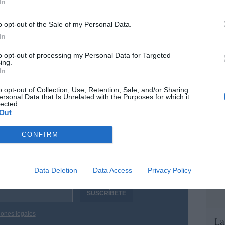
In
ay que construir es la
civilización del amor
, y
EEU
erechos. Pero si se trata de poder, ¿por qué
o opt-out of the Sale of my Personal Data.
ter
def
In
o quedo yo. Estamos en guerra, la guerra
ro
que en mala hora promocionamos.
Eulogio
por 
to opt-out of processing my Personal Data for Targeted
m
ing.
Artí
In
Car
o opt-out of Collection, Use, Retention, Sale, and/or Sharing
ersonal Data that Is Unrelated with the Purposes for which it
lected.
Out
CONFIRM
resado este artículo?
tro newsletter y recibe cada dia
o más destacado de Hispanidad
Data Deletion
Data Access
Privacy Policy
iones legales
La