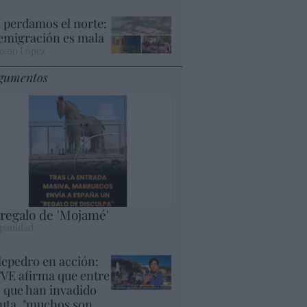
 perdamos el norte:
 emigración es mala
ogio López
gumentos
 regalo de 'Mojamé'
panidad
lepedro en acción:
VE afirma que entre
s que han invadido
uta, "muchos son