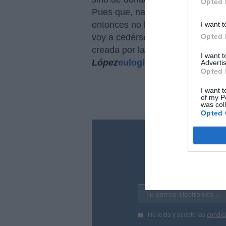
Opted 
Pues que, naturalmente, lo que h
entonces no habría problema de d
I want t
Opted 
voy a cedérselo a la mujer? Me l
creada por la
ideología de géne
I want 
López
eulogio@hispanidad.co
Advertis
Opted 
I want t
of my P
was col
Opted 
¿Te ha inte
Suscríbete a nues
en tu correo l
Tu correo electrónico...
He leído y acepto las
condic