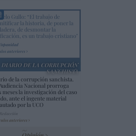
elo Gullo: “El trabajo de
itificar la historia, de poner la
dadera, de desmontar la
ificación, es un trabajo cristiano"
Hispanidad
ulos anteriores
DIARIO DE LA CORRUPCIÓN
SANCHISTA
rio de la corrupción sanchista.
Audiencia Nacional prorroga
s meses la investigación del caso
do, ante el ingente material
autado por la UCO
 Redacción
culos anteriores
Opinión