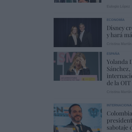
Eulogio López
ECONOMÍA
Disney cr
y hará m
Cristina Martín
ESPAÑA
Yolanda D
Sánchez, 
internaci
de la OIT
Cristina Martín
INTERNACIONA
Colombia.
president
sabotaje 