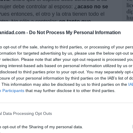
li
mujer debe controlar al esposo: ¿
acaso no se
di
ues entonces, el otro y la otra tienen todo el
hu
 otro. No sólo a controlar:
en tanto que
po
reja
, porque a ella se han entregado, son
His
anidad.com -
Do Not Process My Personal Information
 hombre casado debe vivir para satisfacer a su
Cu
 hay más:
la tendencia a controlar a quienes
to opt-out of the sale, sharing to third parties, or processing of your per
tu
 mujer que del hombre
(en tal caso el varón
formation for targeted advertising by us, please use the below opt-out s
Red
. Como resumía la ironía de
Clive Lewis
: "
Es
r selection. Please note that after your opt-out request is processed y
 demás. Siempre puedes distinguir a los
eing interest-based ads based on personal information utilized by us or
disclosed to third parties prior to your opt-out. You may separately opt-
ados
".Pero
la ideología de género
tiene raíces
losure of your personal information by third parties on the IAB’s list of
ás de más peligrosas. Las feministas hablan
“E
. This information may also be disclosed by us to third parties on the
IA
 la mujer. ¿Y eso por qué? ¿Qué tiene que
pon
Participants
that may further disclose it to other third parties.
pr
eversa-: amor o poder? Y si se trata de poder,
ame
ucha
? El amor es donación pero el poder es…
por 
a hablamos emplearé todas mis armas, incluida
l Data Processing Opt Outs
Artí
 el poder es un derecho
? Entones, ¿por qué
 no se trata, o no debe tratarse, de poder,
o opt-out of the Sharing of my personal data.
 o debería ser, la respuesta del cristianismo
?