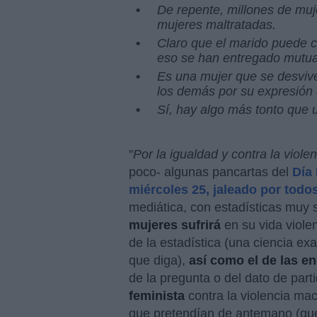
De repente, millones de muj
mujeres maltratadas.
Claro que el marido puede co
eso se han entregado mutu
Es una mujer que se desvive
los demás por su expresión
Sí, hay algo más tonto que 
"
Por la igualdad y contra la viole
poco- algunas pancartas del
Día 
miércoles 25, jaleado por tod
mediática, con estadísticas muy 
mujeres sufrirá
en su vida viole
de la estadística (una ciencia e
que diga),
así como el de las e
de la pregunta o del dato de pa
feminista
contra la violencia mac
que pretendían de antemano (que