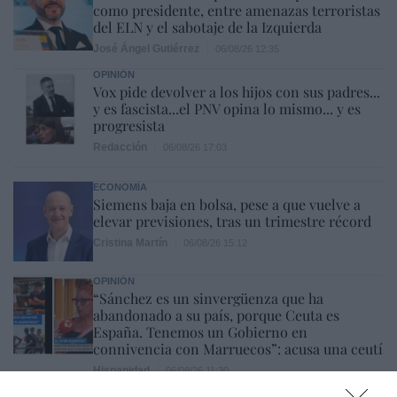
como presidente, entre amenazas terroristas
del ELN y el sabotaje de la Izquierda
José Ángel Gutiérrez
06/08/26 12:35
OPINIÓN
Vox pide devolver a los hijos con sus padres...
y es fascista...el PNV opina lo mismo... y es
progresista
Redacción
06/08/26 17:03
ECONOMÍA
Siemens baja en bolsa, pese a que vuelve a
elevar previsiones, tras un trimestre récord
Cristina Martín
06/08/26 15:12
OPINIÓN
“Sánchez es un sinvergüenza que ha
abandonado a su país, porque Ceuta es
España. Tenemos un Gobierno en
connivencia con Marruecos”: acusa una ceutí
Hispanidad
06/08/26 11:30