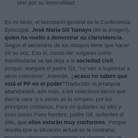
sino por su inmoralidad.
Es mi ídolo, el secretario general de la Conferencia
Episcopal,
José María Gil Tamayo
(
en la imagen
),
quien ha vuelto a demostrar su clarividencia
.
Según el secretario de los obispos tiene que hacer
oír su voz. Eso sí, cosas tan vulgares como
manifestarse se las deja a la
sociedad civil
,
porque, asegura el padre Gil, "no van a suplantar a
otros colectivos". Además, ¿
acaso no saben que
está el PP en el poder
?Traducido: la jerarquía
abandonará, aún más, a los colectivos laicos que
dan la cara -y a veces se la rompen- por los
principios cristianos. Para no quitarles su sitio y
esas cosas.Pues hombre, padre Gil, quítenles el
sitio, que
ellos estarán muy conformes
. Porque
resulta que la situación actual es la contraria:
muchos cristianos coherentes se sienten, no ya