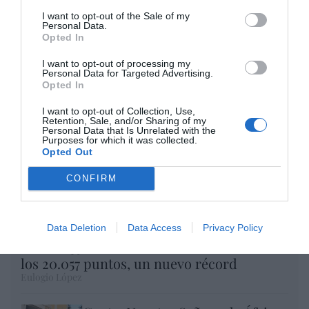
Opinión
I want to opt-out of the Sale of my
Personal Data.
Opted In
Enormes minucias
por Eulogio López
I want to opt-out of processing my
Personal Data for Targeted Advertising.
Opted In
I want to opt-out of Collection, Use,
Retention, Sale, and/or Sharing of my
Personal Data that Is Unrelated with the
Purposes for which it was collected.
Opted Out
CONFIRM
Data Deletion
Data Access
Privacy Policy
El IBEX 35 cerró la sesión del miércoles en
los 20.057 puntos, un nuevo récord
Eulogio López