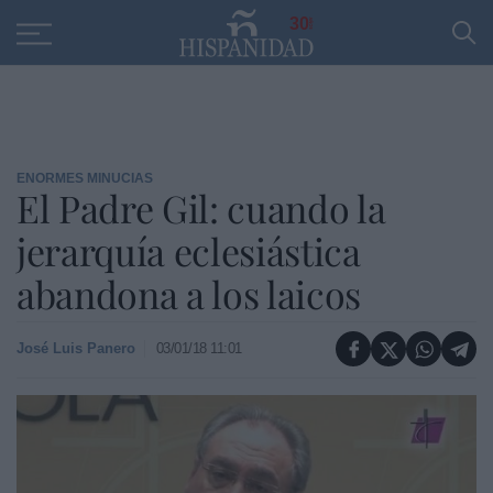
Educación
Entrevistas
PP
SANTANDER
R
30
ENORMES MINUCIAS
El Padre Gil: cuando la
jerarquía eclesiástica
abandona a los laicos
José Luis Panero
03/01/18 11:01