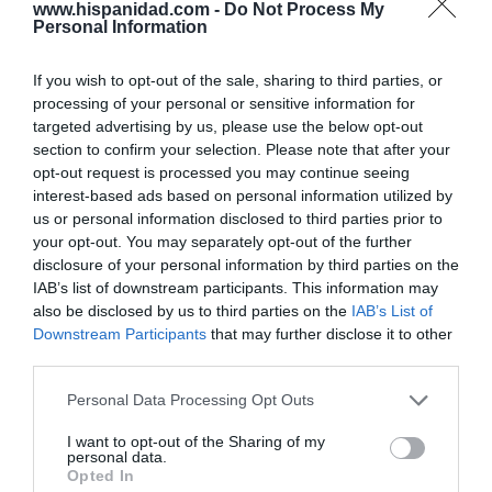
www.hispanidad.com -
Do Not Process My
Personal Information
Marcelo Gullo: “El trabajo de desmitificar la
historia, de poner la verdadera, de
If you wish to opt-out of the sale, sharing to third parties, or
desmontar la falsificación, es un trabajo
processing of your personal or sensitive information for
targeted advertising by us, please use the below opt-out
cristiano"
section to confirm your selection. Please note that after your
por Hispanidad
opt-out request is processed you may continue seeing
interest-based ads based on personal information utilized by
Artículos anteriores
us or personal information disclosed to third parties prior to
your opt-out. You may separately opt-out of the further
DIARIO DE LA CORRUPCIÓN SANCHISTA
disclosure of your personal information by third parties on the
IAB’s list of downstream participants. This information may
Diario de la corrupción sanchista. La
also be disclosed by us to third parties on the
IAB’s List of
Audiencia Nacional prorroga seis meses la
Downstream Participants
that may further disclose it to other
investigación del caso Koldo, ante el
third parties.
ingente material incautado por la UCO
Personal Data Processing Opt Outs
por Redacción
I want to opt-out of the Sharing of my
Artículos anteriores
personal data.
Opted In