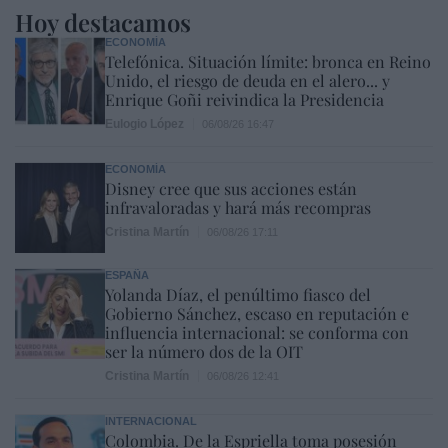
Hoy destacamos
ECONOMÍA
Telefónica. Situación límite: bronca en Reino
Unido, el riesgo de deuda en el alero... y
Enrique Goñi reivindica la Presidencia
Eulogio López
06/08/26 16:47
ECONOMÍA
Disney cree que sus acciones están
infravaloradas y hará más recompras
Cristina Martín
06/08/26 17:11
ESPAÑA
Yolanda Díaz, el penúltimo fiasco del
Gobierno Sánchez, escaso en reputación e
influencia internacional: se conforma con
ser la número dos de la OIT
Cristina Martín
06/08/26 12:41
INTERNACIONAL
Colombia. De la Espriella toma posesión