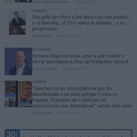
José Ángel Gutiérrez
06/08/26 12:35
OPINIÓN
Vox pide devolver a los hijos con sus padres...
y es fascista...el PNV opina lo mismo... y es
progresista
Redacción
06/08/26 17:03
ECONOMÍA
Siemens baja en bolsa, pese a que vuelve a
elevar previsiones, tras un trimestre récord
Cristina Martín
06/08/26 15:12
OPINIÓN
“Sánchez es un sinvergüenza que ha
abandonado a su país, porque Ceuta es
España. Tenemos un Gobierno en
connivencia con Marruecos”: acusa una ceutí
Hispanidad
06/08/26 11:30