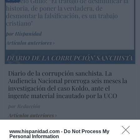
Marcelo Gullo: “El trabajo de desmitificar la
historia, de poner la verdadera, de
desmontar la falsificación, es un trabajo
cristiano"
por Hispanidad
Artículos anteriores
DIARIO DE LA CORRUPCIÓN SANCHISTA
Diario de la corrupción sanchista. La
Audiencia Nacional prorroga seis meses la
investigación del caso Koldo, ante el
ingente material incautado por la UCO
por Redacción
Artículos anteriores
Opinión
www.hispanidad.com -
Do Not Process My
Personal Information