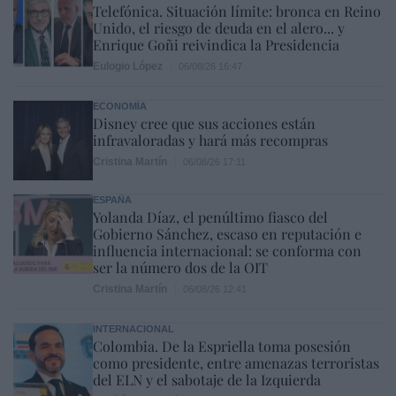
Telefónica. Situación límite: bronca en Reino
Unido, el riesgo de deuda en el alero... y
Enrique Goñi reivindica la Presidencia
Eulogio López
06/08/26 16:47
ECONOMÍA
Disney cree que sus acciones están
infravaloradas y hará más recompras
Cristina Martín
06/08/26 17:11
ESPAÑA
Yolanda Díaz, el penúltimo fiasco del
Gobierno Sánchez, escaso en reputación e
influencia internacional: se conforma con
ser la número dos de la OIT
Cristina Martín
06/08/26 12:41
INTERNACIONAL
Colombia. De la Espriella toma posesión
como presidente, entre amenazas terroristas
del ELN y el sabotaje de la Izquierda