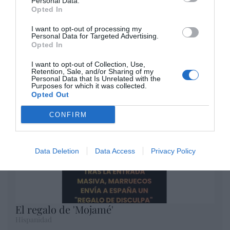
Personal Data.
Opted In
No perdamos el norte: la
I want to opt-out of processing my
emigración es mala
Personal Data for Targeted Advertising.
Opted In
Eulogio López
I want to opt-out of Collection, Use,
Argumentos
Retention, Sale, and/or Sharing of my
Personal Data that Is Unrelated with the
Purposes for which it was collected.
Opted Out
CONFIRM
Data Deletion
Data Access
Privacy Policy
El regalo de 'Mojamé'
Hispanidad