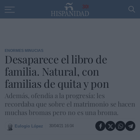
Educación
Entrevistas
PP
SANTANDER
R
30
ENORMES MINUCIAS
Desaparece el libro de
familia. Natural, con
familias de quita y pon
Además, ofendía a la progresía: les
recordaba que sobre el matrimonio se hacen
muchas bromas pero no es una broma.
30/04/21 16:04
Eulogio López