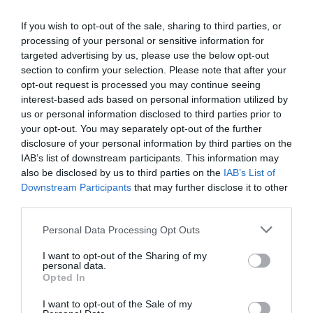
Enormes minucias
If you wish to opt-out of the sale, sharing to third parties, or
por Eulogio López
processing of your personal or sensitive information for
targeted advertising by us, please use the below opt-out
section to confirm your selection. Please note that after your
opt-out request is processed you may continue seeing
interest-based ads based on personal information utilized by
us or personal information disclosed to third parties prior to
your opt-out. You may separately opt-out of the further
disclosure of your personal information by third parties on the
IAB’s list of downstream participants. This information may
also be disclosed by us to third parties on the
IAB’s List of
Downstream Participants
that may further disclose it to other
third parties.
El IBEX 35 cerró la sesión del miércoles en
los 20.057 puntos, un nuevo récord
Personal Data Processing Opt Outs
Eulogio López
I want to opt-out of the Sharing of my
personal data.
Opted In
Ceuta. Nuestra Señora de África:
convertir al musulmán
I want to opt-out of the Sale of my
Eulogio López