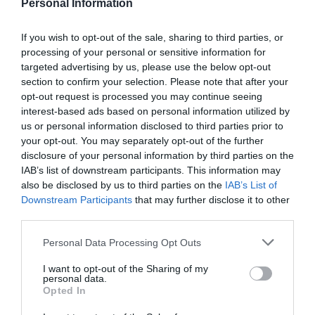
Personal Information
Enormes minucias
If you wish to opt-out of the sale, sharing to third parties, or
por Eulogio López
processing of your personal or sensitive information for
targeted advertising by us, please use the below opt-out
section to confirm your selection. Please note that after your
opt-out request is processed you may continue seeing
interest-based ads based on personal information utilized by
us or personal information disclosed to third parties prior to
your opt-out. You may separately opt-out of the further
disclosure of your personal information by third parties on the
IAB’s list of downstream participants. This information may
also be disclosed by us to third parties on the
IAB’s List of
Downstream Participants
that may further disclose it to other
third parties.
Nokia, Ericsson... Huawei: lo que importan
son las patentes
Personal Data Processing Opt Outs
Eulogio López
I want to opt-out of the Sharing of my
personal data.
Opted In
Isabel Pantoja pierde dos pleitos
con Hacienda por 700.000