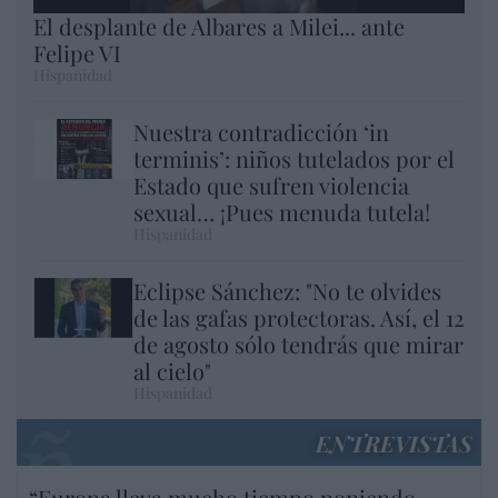
El desplante de Albares a Milei... ante
Felipe VI
Hispanidad
Nuestra contradicción ‘in
terminis’: niños tutelados por el
Estado que sufren violencia
sexual… ¡Pues menuda tutela!
Hispanidad
Eclipse Sánchez: "No te olvides
de las gafas protectoras. Así, el 12
de agosto sólo tendrás que mirar
al cielo"
Hispanidad
ENTREVISTAS
“Europa lleva mucho tiempo poniendo