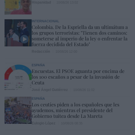
Hispanidad
10/08/26 13:02
INTERNACIONAL
Colombia. De la Espriella da un ultimátum a
los grupos terroristas: "Tienen dos caminos:
someterse al imperio de la ley o enfrentar la
fuerza decidida del Estado"
Redacción
10/08/26 12:00
ESPAÑA
Encuestas. El PSOE aguanta por encima de
los 100 escaños a pesar de la invasión de
Ceuta
José Ángel Gutiérrez
10/08/26 11:02
ESPAÑA
Los ceutíes piden a los españoles que les
ayudemos, mientras el presidente del
Gobierno tuitea desde La Mareta
Eulogio López
10/08/26 08:35