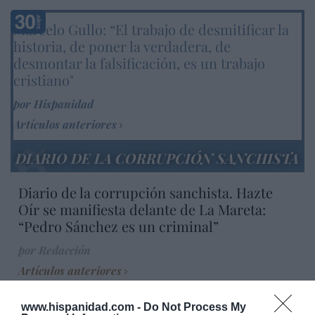
Marcelo Gullo: “El trabajo de desmitificar la
historia, de poner la verdadera, de
desmontar la falsificación, es un trabajo
cristiano"
por Hispanidad
Artículos anteriores
DIARIO DE LA CORRUPCIÓN SANCHISTA
Diario de la corrupción sanchista. Hazte
Oír se manifiesta delante de La Mareta:
“Pedro Sánchez es un criminal”
por Redacción
Artículos anteriores
Opinión
www.hispanidad.com -
Do Not Process My