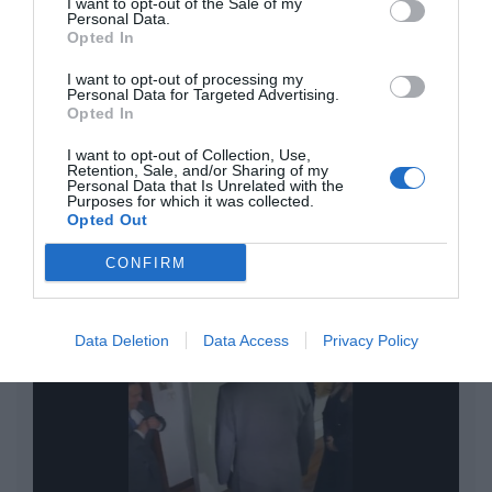
I want to opt-out of the Sale of my
euros... suma y sigue
Personal Data.
Opted In
Eulogio López
I want to opt-out of processing my
El IBEX 35 cerró la sesión del
Personal Data for Targeted Advertising.
Opted In
miércoles en los 20.057 puntos,
un nuevo récord
I want to opt-out of Collection, Use,
Retention, Sale, and/or Sharing of my
Eulogio López
Personal Data that Is Unrelated with the
Purposes for which it was collected.
Argumentos
Opted Out
CONFIRM
Data Deletion
Data Access
Privacy Policy