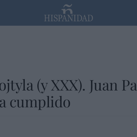
PP
SANTANDER
Religión
tyla (y XXX). Juan Pab
ha cumplido