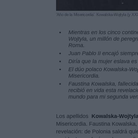
'Año de la Misericordia'. Kowalska-Wojtyla (y XXX
Mientras en los cinco contin
Wojtyla, un millón de peregr
Roma.
Juan Pablo II
encajó siempr
Diría que la mujer eslava e
El dúo polaco Kowalska-Wojt
Misericordia.
Faustina Kowalska
, falleci
recibió en vida esta revelac
mundo para mi segunda veni
Los apellidos
Kowalska-Wojtyl
Misericordia. Faustina Kowalska, 
revelación: de Polonia saldrá qu