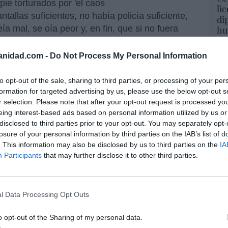
pie torturados por 'el caos
li
ntallas suficientes, no había policía suficiente,
di
ía mal, se oía peor y, en fin, que si no fuera
hu
po
 que sigue ganando batallas después de
His
urrir al masoquismo. Y lo peor, mis queridos
anidad.com -
Do Not Process My Personal Information
oría de esos muchachos no habían nacido en
Cu
onvirtió en el sucesor de Pedro. Vamos, que la
to opt-out of the sale, sharing to third parties, or processing of your per
tu
formation for targeted advertising by us, please use the below opt-out s
be por qué, pero
Juan Pablo II
encajó siempre
Red
r selection. Please note that after your opt-out request is processed y
. Los que nunca hemos propendido hacia esa
eing interest-based ads based on personal information utilized by us or
la vida adulta, los que de buena gana
disclosed to third parties prior to your opt-out. You may separately opt-
tes al Tíber -es lo suyo, escribo desde Roma-
losure of your personal information by third parties on the IAB’s list of
“E
ntendimiento entre
Karol Wojtyla
y los
. This information may also be disclosed by us to third parties on the
IA
pon
 imposible. Pero así es: el polaco continúa
Participants
that may further disclose it to other third parties.
pr
rto. Es un tipo duro que no proponía cosas
ame
os: por eso los jóvenes le querían tanto y le
por 
 va la marcha. Entre el público asistente a la
l Data Processing Opt Outs
Artí
de domingo, predominaban, cómo no, los
o opt-out of the Sharing of my personal data.
 mi natural predilección por las mujeres -soy