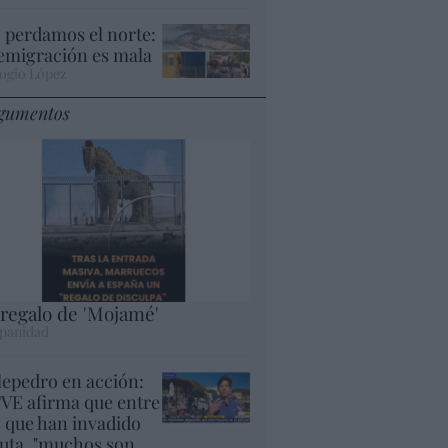
 perdamos el norte:
 emigración es mala
ogio López
gumentos
 regalo de 'Mojamé'
panidad
lepedro en acción:
VE afirma que entre
s que han invadido
uta, "muchos son