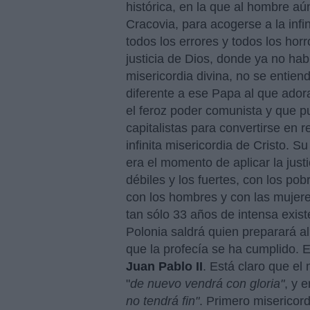
histórica, en la que al hombre aú
Cracovia, para acogerse a la infi
todos los errores y todos los hor
justicia de Dios, donde ya no hab
misericordia divina, no se entien
diferente a ese Papa al que ador
el feroz poder comunista y que pu
capitalistas para convertirse en r
infinita misericordia de Cristo. S
era el momento de aplicar la justi
débiles y los fuertes, con los pob
con los hombres y con las mujer
tan sólo 33 años de intensa existe
Polonia saldrá quien preparará a
que la profecía se ha cumplido.
Juan Pablo II
. Está claro que e
"
de nuevo vendrá con gloria"
, y 
no tendrá fin"
. Primero misericord