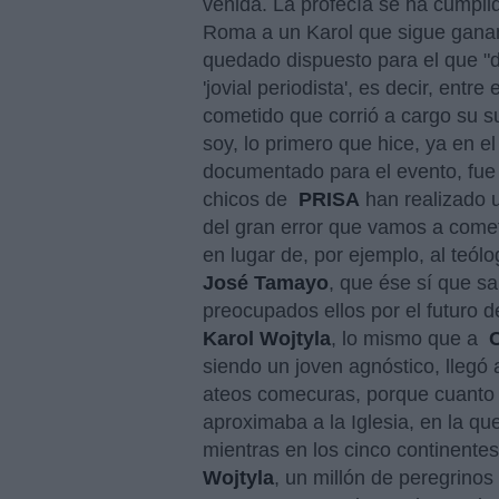
venida. La profecía se ha cumpli
Roma a un Karol que sigue gana
quedado dispuesto para el que "d
'jovial periodista', es decir, entre
cometido que corrió a cargo su s
soy, lo primero que hice, ya en e
documentado para el evento, fue
chicos de
PRISA
han realizado u
del gran error que vamos a comete
en lugar de, por ejemplo, al teól
José Tamayo
, que ése sí que s
preocupados ellos por el futuro d
Karol Wojtyla
, lo mismo que a
siendo un joven agnóstico, llegó 
ateos comecuras, porque cuanto
aproximaba a la Iglesia, en la que
mientras en los cinco continente
Wojtyla
, un millón de peregrino