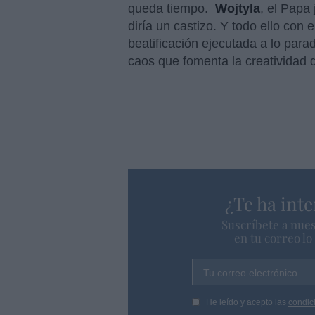
queda tiempo.
Wojtyla
, el Papa
diría un castizo. Y todo ello con e
beatificación ejecutada a lo paradó
caos que fomenta la creatividad 
¿Te ha inte
Suscríbete a nues
en tu correo l
Tu correo electrónico...
He leído y acepto las
condic