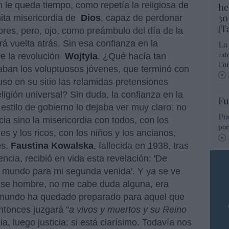
n le queda tiempo, como repetía la religiosa de
he
30
nita misericordia de
Dios
, capaz de perdonar
(T
rores, pero, ojo, como preámbulo del día de la
rá vuelta atrás. Sin esa confianza en la
La
cat
de la revolución
Wojtyla
. ¿Qué hacía tan
Co
aban los voluptuosos jóvenes, que terminó con
so en su sitio las relamidas pretensiones
eligión universal? Sin duda, la confianza en la
Fu
u estilo de gobierno lo dejaba ver muy claro: no
Po
cia sino la misericordia con todos, con los
por
res y los ricos, con los niños y los ancianos,
es.
Faustina Kowalska
, fallecida en 1938, tras
ncia, recibió en vida esta revelación: 'De
l mundo para mi segunda venida'. Y ya se ve
 Ese hombre, no me cabe duda alguna, era
l mundo ha quedado preparado para aquel que
entonces juzgará "
a vivos y muertos y su Reino
ia, luego justicia: si está clarísimo. Todavía nos