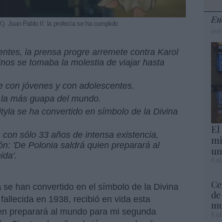
En
). Juan Pablo II: la profecía se ha cumplido
por
entes, la prensa progre arremete contra Karol
inos se tomaba la molestia de viajar hasta
e con jóvenes y con adolescentes.
s la más guapa del mundo.
yla se ha convertido en símbolo de la Divina
El
da con sólo 33 años de intensa existencia,
mi
ión: 'De Polonia saldrá quien preparará al
un
da'.
Eul
Ce
a
se han convertido en el símbolo de la Divina
de
fallecida en 1938, recibió en vida esta
mu
ien preparará al mundo para mi segunda
Eul