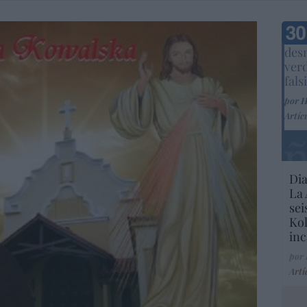
Marc
desm
ver
fals
por 
Artíc
Dia
La 
sei
Kol
inc
por
Artí