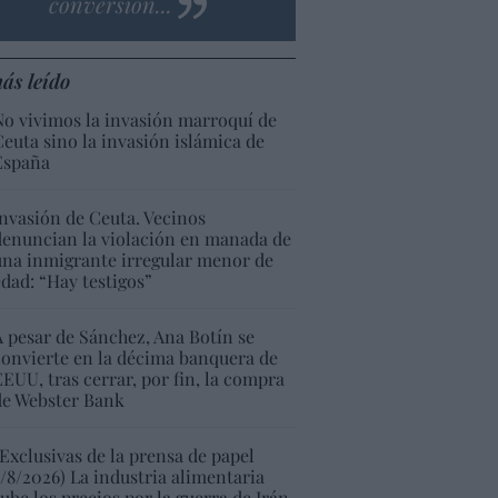
conversión...
ás leído
No vivimos la invasión marroquí de
Ceuta sino la invasión islámica de
España
Invasión de Ceuta. Vecinos
denuncian la violación en manada de
una inmigrante irregular menor de
edad: “Hay testigos”
A pesar de Sánchez, Ana Botín se
convierte en la décima banquera de
EEUU, tras cerrar, por fin, la compra
de Webster Bank
(Exclusivas de la prensa de papel
5/8/2026) La industria alimentaria
sube los precios por la guerra de Irán