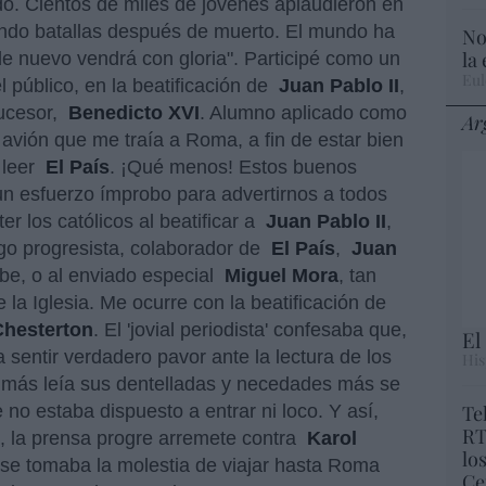
do. Cientos de miles de jóvenes aplaudieron en
ndo batallas después de muerto. El mundo ha
No
la
e nuevo vendrá con gloria". Participé como un
Eul
 el público, en la beatificación de
Juan Pablo II
,
ucesor,
Benedicto XVI
. Alumno aplicado como
Ar
l avión que me traía a Roma, a fin de estar bien
 leer
El País
. ¡Qué menos! Estos buenos
n esfuerzo ímprobo para advertirnos a todos
r los católicos al beatificar a
Juan Pablo II
,
ogo progresista, colaborador de
El País
,
Juan
abe, o al enviado especial
Miguel Mora
, tan
e la Iglesia. Me ocurre con la beatificación de
Chesterton
. El 'jovial periodista' confesaba que,
El
a sentir verdadero pavor ante la lectura de los
His
 más leía sus dentelladas y necedades más se
 no estaba dispuesto a entrar ni loco. Y así,
Te
RT
s, la prensa progre arremete contra
Karol
lo
s se tomaba la molestia de viajar hasta Roma
Ce