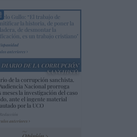
elo Gullo: “El trabajo de
itificar la historia, de poner la
dadera, de desmontar la
ificación, es un trabajo cristiano"
Hispanidad
ulos anteriores
DIARIO DE LA CORRUPCIÓN
SANCHISTA
rio de la corrupción sanchista.
Audiencia Nacional prorroga
s meses la investigación del caso
do, ante el ingente material
autado por la UCO
 Redacción
culos anteriores
Opinión