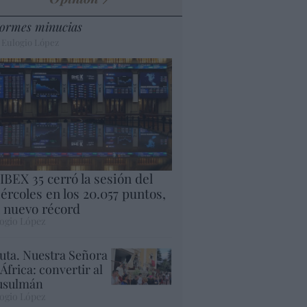
ormes minucias
 Eulogio López
 IBEX 35 cerró la sesión del
ércoles en los 20.057 puntos,
 nuevo récord
ogio López
uta. Nuestra Señora
 África: convertir al
sulmán
ogio López