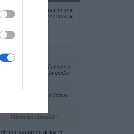
U. Inquietante escenario: una
cera parte de los demócratas se
ine como “socialista”
Ignacio Aguirre
culos anteriores
tas al director
¿El Superior interés el menor o
el superior interés de la madre
del menor?
Ceuta celebra Nuestra Señora
de África
Minucias visuales
 última comunión de los 15