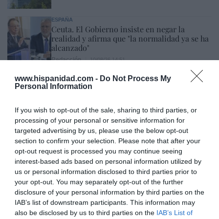
ESPAÑA
Ceuta. El Gobierno insiste en negar la
realidad y afirma que "la normalidad ya se ha
alcanzado"
Redacción
10/08/26 14:51
www.hispanidad.com -
Do Not Process My
SOCIEDAD
Personal Information
La cordura avanza en EEUU: impone una
multa millonaria al mayor hospital infantil,
que dejará de realizar cambios de sexo a
If you wish to opt-out of the sale, sharing to third parties, or
menores
processing of your personal or sensitive information for
targeted advertising by us, please use the below opt-out
Cristina Martín
10/08/26 16:08
section to confirm your selection. Please note that after your
ESPAÑA
opt-out request is processed you may continue seeing
Encuestas. El PSOE aguanta por encima de
interest-based ads based on personal information utilized by
los 100 escaños a pesar de la invasión de
us or personal information disclosed to third parties prior to
Ceuta
your opt-out. You may separately opt-out of the further
José Ángel Gutiérrez
10/08/26 11:02
disclosure of your personal information by third parties on the
IAB’s list of downstream participants. This information may
also be disclosed by us to third parties on the
IAB’s List of