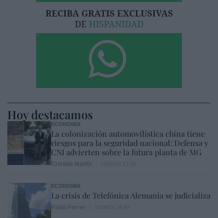
Hoy destacamos
ECONOMÍA
La colonización automovilística china tiene
riesgos para la seguridad nacional: Defensa y
CNI advierten sobre la futura planta de MG
Cristina Martín
10/08/26 17:18
ECONOMÍA
La crisis de Telefónica Alemania se judicializa
Pablo Ferrer
10/08/26 16:49