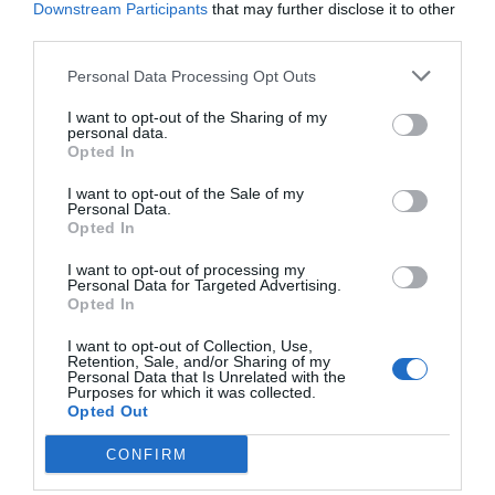
Marcelo Gullo: “El trabajo de desmitificar la
Downstream Participants
that may further disclose it to other
third parties.
historia, de poner la verdadera, de
desmontar la falsificación, es un trabajo
Personal Data Processing Opt Outs
cristiano"
I want to opt-out of the Sharing of my
por Hispanidad
personal data.
Opted In
Artículos anteriores
I want to opt-out of the Sale of my
DIARIO DE LA CORRUPCIÓN SANCHISTA
Personal Data.
Opted In
Diario de la corrupción sanchista. Hazte
I want to opt-out of processing my
Personal Data for Targeted Advertising.
Oír se manifiesta delante de La Mareta:
Opted In
“Pedro Sánchez es un criminal”
I want to opt-out of Collection, Use,
por Redacción
Retention, Sale, and/or Sharing of my
Personal Data that Is Unrelated with the
Artículos anteriores
Purposes for which it was collected.
Opted Out
Opinión
CONFIRM