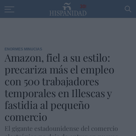
Educación
Entrevistas
PP
SANTANDER
R
30
ENORMES MINUCIAS
Amazon, fiel a su estilo:
precariza más el empleo
con 500 trabajadores
temporales en Illescas y
fastidia al pequeño
comercio
El gigante estadounidense del comercio