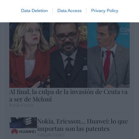
Enormes minucias
por Pablo Ferrer
Data Deletion
Data Access
Privacy Policy
Al final, la culpa de la invasión de Ceuta va
a ser de Meloni
Pablo Ferrer
Nokia, Ericsson... Huawei: lo que
importan son las patentes
Eulogio López