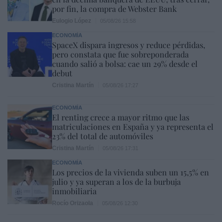
por fin, la compra de Webster Bank
Eulogio López
05/08/26 15:58
ECONOMÍA
SpaceX dispara ingresos y reduce pérdidas,
pero constata que fue sobreponderada
cuando salió a bolsa: cae un 29% desde el
debut
Cristina Martín
05/08/26 17:27
ECONOMÍA
El renting crece a mayor ritmo que las
matriculaciones en España y ya representa el
23% del total de automóviles
Cristina Martín
05/08/26 17:31
ECONOMÍA
Los precios de la vivienda suben un 15,5% en
julio y ya superan a los de la burbuja
inmobiliaria
Rocío Orizaola
05/08/26 12:30