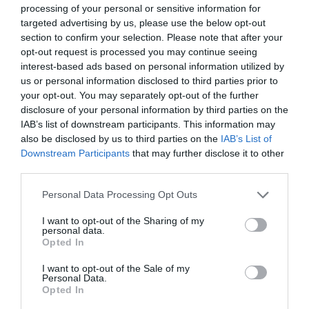
DIARIO DE LA CORRUPCIÓN SANCHISTA
processing of your personal or sensitive information for
targeted advertising by us, please use the below opt-out
section to confirm your selection. Please note that after your
Diario de la corrupción sanchista. Bolaños
opt-out request is processed you may continue seeing
se reunió en el año 2025 hasta seis veces
interest-based ads based on personal information utilized by
con Zapatero, mientras se desarrollaba la
us or personal information disclosed to third parties prior to
investigación judicial sobre la aerolínea
your opt-out. You may separately opt-out of the further
Plus Ultra
disclosure of your personal information by third parties on the
IAB’s list of downstream participants. This information may
por Redacción
also be disclosed by us to third parties on the
IAB’s List of
Artículos anteriores
Downstream Participants
that may further disclose it to other
third parties.
Opinión
Personal Data Processing Opt Outs
Enormes minucias
I want to opt-out of the Sharing of my
personal data.
por Eulogio López
Opted In
I want to opt-out of the Sale of my
Personal Data.
Opted In