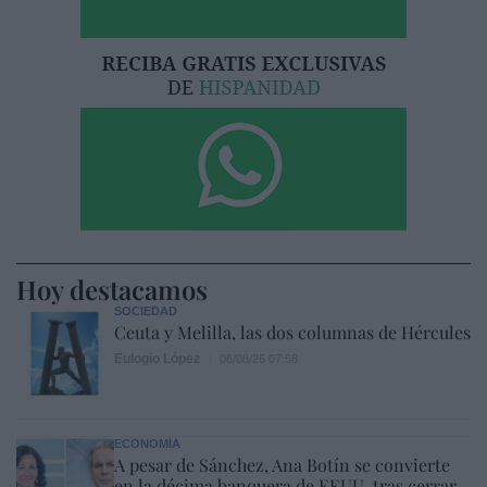
Hoy destacamos
SOCIEDAD
Ceuta y Melilla, las dos columnas de Hércules
Eulogio López
06/08/26 07:58
ECONOMÍA
A pesar de Sánchez, Ana Botín se convierte
en la décima banquera de EEUU, tras cerrar,