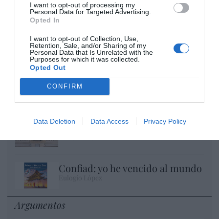
I want to opt-out of processing my
Personal Data for Targeted Advertising.
Opted In
I want to opt-out of Collection, Use,
Retention, Sale, and/or Sharing of my
Personal Data that Is Unrelated with the
Purposes for which it was collected.
Opted Out
No perdamos el norte: la emigración es
CONFIRM
mala
Eulogio López
Data Deletion
Data Access
Privacy Policy
Milagros de nuestro tiempo
Eulogio López
Confiad: yo he vencido al mundo
Eulogio López
Argumentos