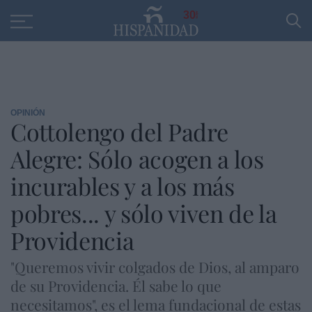
Educación
Entrevistas
PP
SANTANDER
R
30
OPINIÓN
Cottolengo del Padre
Alegre: Sólo acogen a los
incurables y a los más
pobres... y sólo viven de la
Providencia
"Queremos vivir colgados de Dios, al amparo
de su Providencia. Él sabe lo que
necesitamos", es el lema fundacional de estas