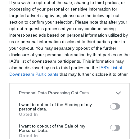
If you wish to opt-out of the sale, sharing to third parties, or
por Hispanidad
processing of your personal or sensitive information for
Artículos anteriores
targeted advertising by us, please use the below opt-out
section to confirm your selection. Please note that after your
DIARIO DE LA CORRUPCIÓN SANCHISTA
opt-out request is processed you may continue seeing
interest-based ads based on personal information utilized by
Diario de la corrupción sanchista. Hazte
us or personal information disclosed to third parties prior to
your opt-out. You may separately opt-out of the further
Oír se manifiesta delante de La Mareta:
disclosure of your personal information by third parties on the
“Pedro Sánchez es un criminal”
IAB’s list of downstream participants. This information may
por Redacción
also be disclosed by us to third parties on the
IAB’s List of
Downstream Participants
that may further disclose it to other
Artículos anteriores
third parties.
Opinión
Personal Data Processing Opt Outs
Enormes minucias
I want to opt-out of the Sharing of my
personal data.
Opted In
por Eulogio López
I want to opt-out of the Sale of my
Personal Data.
Opted In