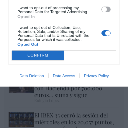
I want to opt-out of processing my
Personal Data for Targeted Advertising.
Opted In
I want to opt-out of Collection, Use,
Retention, Sale, and/or Sharing of my
Personal Data that Is Unrelated with the
Purposes for which it was collected.
Opted Out
Nokia, Ericsson... Huawei: lo que importan
CONFIRM
son las patentes
Eulogio López
Data Deletion
Data Access
Privacy Policy
Isabel Pantoja pierde dos pleitos
con Hacienda por 700.000
euros... suma y sigue
Eulogio López
El IBEX 35 cerró la sesión del
miércoles en los 20.057 puntos,