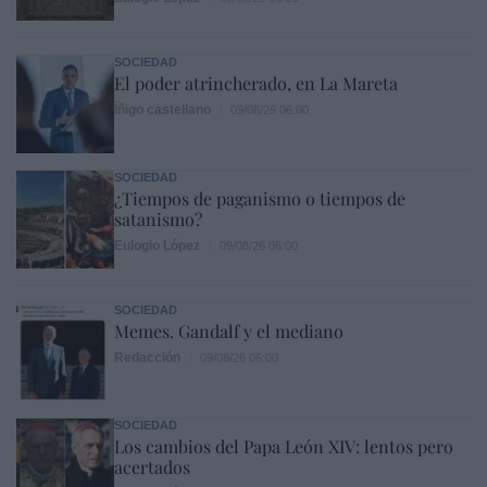
SOCIEDAD
El poder atrincherado, en La Mareta
Íñigo castellano
09/08/26 06:00
SOCIEDAD
¿Tiempos de paganismo o tiempos de
satanismo?
Eulogio López
09/08/26 06:00
SOCIEDAD
Memes. Gandalf y el mediano
Redacción
09/08/26 06:00
SOCIEDAD
Los cambios del Papa León XIV: lentos pero
acertados