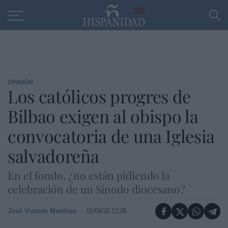
Educación
Entrevistas
PP
SANTANDER
R
30
OPINIÓN
Los católicos progres de
Bilbao exigen al obispo la
convocatoria de una Iglesia
salvadoreña
En el fondo, ¿no están pidiendo la
celebración de un Sínodo diocesano?
José Vicente Martínez
01/06/26 12:06