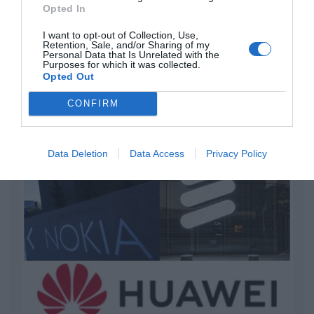
“Pedro Sánchez es un criminal”
Opted In
por Redacción
I want to opt-out of Collection, Use,
Retention, Sale, and/or Sharing of my
Artículos anteriores
Personal Data that Is Unrelated with the
Purposes for which it was collected.
Opted Out
Opinión
CONFIRM
Enormes minucias
por Eulogio López
Data Deletion
Data Access
Privacy Policy