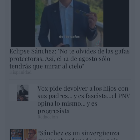
Eclipse Sánchez: "No te olvides de las gafas
protectoras. Así, el 12 de agosto sólo
tendrás que mirar al cielo"
Hispanidad
Vox pide devolver a los hijos con
sus padres... y es fascista...el PNV
opina lo mismo... y es
progresista
Redacción
“Sánchez es un sinvergüenza