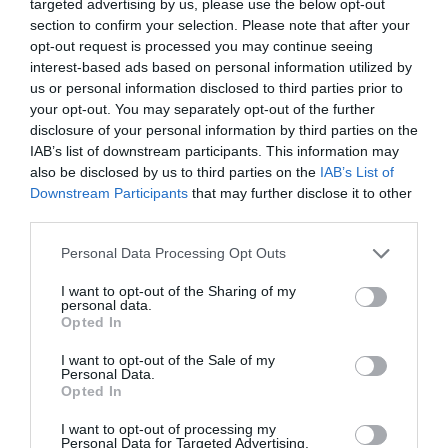
targeted advertising by us, please use the below opt-out
SOCIEDAD
section to confirm your selection. Please note that after your
Eslovaquia no admite el gaymonio...
opt-out request is processed you may continue seeing
bendecido en otros miembros de la Unión
interest-based ads based on personal information utilized by
Europea
us or personal information disclosed to third parties prior to
Eulogio López
08/08/26 06:00
your opt-out. You may separately opt-out of the further
disclosure of your personal information by third parties on the
IAB’s list of downstream participants. This information may
also be disclosed by us to third parties on the
IAB’s List of
Marcelo Gullo: “El trabajo de desmitificar la
Downstream Participants
that may further disclose it to other
historia, de poner la verdadera, de
third parties.
desmontar la falsificación, es un trabajo
cristiano"
Personal Data Processing Opt Outs
por Hispanidad
I want to opt-out of the Sharing of my
personal data.
Artículos anteriores
Opted In
DIARIO DE LA CORRUPCIÓN SANCHISTA
I want to opt-out of the Sale of my
Personal Data.
Opted In
Diario de la corrupción sanchista. Hazte
I want to opt-out of processing my
Oír se manifiesta delante de La Mareta:
Personal Data for Targeted Advertising.