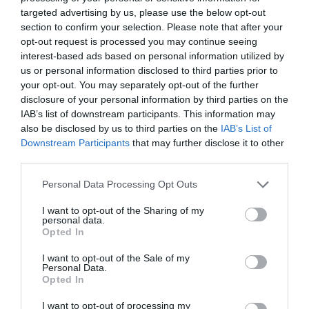
targeted advertising by us, please use the below opt-out
section to confirm your selection. Please note that after your
opt-out request is processed you may continue seeing
interest-based ads based on personal information utilized by
Nokia, Ericsson... Huawei: lo que importan
us or personal information disclosed to third parties prior to
son las patentes
your opt-out. You may separately opt-out of the further
Eulogio López
disclosure of your personal information by third parties on the
IAB’s list of downstream participants. This information may
Isabel Pantoja pierde dos pleitos
also be disclosed by us to third parties on the
IAB’s List of
con Hacienda por 700.000
Downstream Participants
that may further disclose it to other
euros... suma y sigue
third parties.
Eulogio López
Personal Data Processing Opt Outs
El IBEX 35 cerró la sesión del
I want to opt-out of the Sharing of my
personal data.
miércoles en los 20.057 puntos,
Opted In
un nuevo récord
Eulogio López
I want to opt-out of the Sale of my
Personal Data.
Opted In
Argumentos
I want to opt-out of processing my