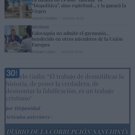
“biopolítica”, sino espiritual... y la ganará la
Virgen
Gabriel Galdón
08/08/26 06:00
SOCIEDAD
Eslovaquia no admite el gaymonio...
bendecido en otros miembros de la Unión
Europea
Eulogio López
08/08/26 06:00
Marcelo Gullo: “El trabajo de desmitificar la
historia, de poner la verdadera, de
desmontar la falsificación, es un trabajo
cristiano"
por Hispanidad
Artículos anteriores
DIARIO DE LA CORRUPCIÓN SANCHISTA