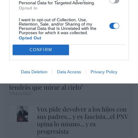
Personal Data for Targeted Advertising.
Opted In
I want to opt-out of Collection, Use,
Retention, Sale, and/or Sharing of my
Personal Data that Is Unrelated with the
Purposes for which it was collected.
Opted Out
CONFIRM
Eclipse Sánchez: "No te olvides de las gafas
Data Deletion
Data Access
Privacy Policy
protectoras. Así, el 12 de agosto sólo
tendrás que mirar al cielo"
Hispanidad
Vox pide devolver a los hijos con
sus padres... y es fascista...el PNV
opina lo mismo... y es
progresista
Redacción