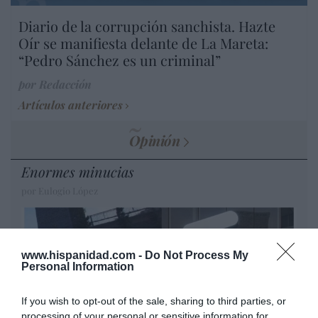
Diario de la corrupción sanchista. Hazte
Oír se manifiesta delante de La Mareta:
“Pedro Sánchez es un criminal”
por Redacción
Artículos anteriores
Opinión
Enormes minucias
por Eulogio López
www.hispanidad.com -
Do Not Process My
Personal Information
If you wish to opt-out of the sale, sharing to third parties, or
processing of your personal or sensitive information for