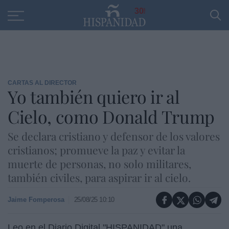
Educación
Entrevistas
PP
SANTANDER
R
30
CARTAS AL DIRECTOR
Yo también quiero ir al
Cielo, como Donald Trump
Se declara cristiano y defensor de los valores
cristianos; promueve la paz y evitar la
muerte de personas, no solo militares,
también civiles, para aspirar ir al cielo.
Jaime Fomperosa
25/08/25 10:10
Leo en el Diario Digital "HISPANIDAD" una