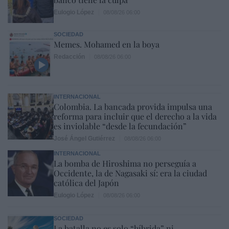
Eulogio López
08/08/26 06:00
SOCIEDAD
Memes. Mohamed en la boya
Redacción
08/08/26 06:00
INTERNACIONAL
Colombia. La bancada provida impulsa una
reforma para incluir que el derecho a la vida
es inviolable “desde la fecundación”
José Ángel Gutiérrez
08/08/26 06:00
INTERNACIONAL
La bomba de Hiroshima no perseguía a
Occidente, la de Nagasaki sí: era la ciudad
católica del Japón
Eulogio López
08/08/26 06:00
SOCIEDAD
La batalla no es solo “híbrida” ni