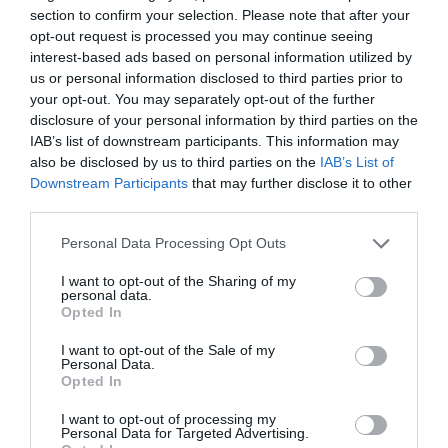
El IBEX 35 cerró la sesión del miércoles en
section to confirm your selection. Please note that after your
los 20.057 puntos, un nuevo récord
opt-out request is processed you may continue seeing
interest-based ads based on personal information utilized by
Eulogio López
us or personal information disclosed to third parties prior to
your opt-out. You may separately opt-out of the further
Ceuta. Nuestra Señora de África:
disclosure of your personal information by third parties on the
convertir al musulmán
IAB’s list of downstream participants. This information may
Eulogio López
also be disclosed by us to third parties on the
IAB’s List of
Downstream Participants
that may further disclose it to other
No perdamos el norte: la
third parties.
emigración es mala
Personal Data Processing Opt Outs
Eulogio López
I want to opt-out of the Sharing of my
Argumentos
personal data.
Opted In
I want to opt-out of the Sale of my
Personal Data.
Opted In
I want to opt-out of processing my
Personal Data for Targeted Advertising.