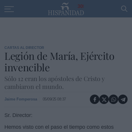
Educación
Entrevistas
PP
SANTANDER
R
30
CARTAS AL DIRECTOR
Legión de María, Ejército
invencible
Sólo 12 eran los apóstoles de Cristo y
cambiaron el mundo.
Jaime Fomperosa
05/09/25 08:37
Sr. Director:
Hemos visto con el paso el tiempo como estos